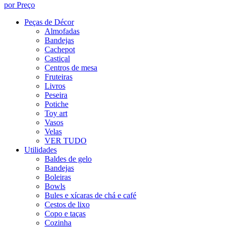
por Preço
Peças de Décor
Almofadas
Bandejas
Cachepot
Castiçal
Centros de mesa
Fruteiras
Livros
Peseira
Potiche
Toy art
Vasos
Velas
VER TUDO
Utilidades
Baldes de gelo
Bandejas
Boleiras
Bowls
Bules e xícaras de chá e café
Cestos de lixo
Copo e taças
Cozinha