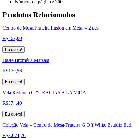
Número de páginas: 300.
Produtos
Relacionados
Centro de Mesa/Fruteira Ilusion em Metal – 2 pçs
R$
468,00
Eu quero!
Haste Bromélia Marsala
R$
170,56
Eu quero!
Vela Redonda G “GRACIAS A LA VIDA”
R$
374,40
Eu quero!
Coleção Vela – Centro de Mesa/Fruteira G Off White Estúdio Iludi
R$
3.074,76