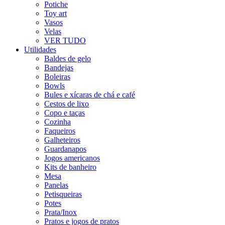
Potiche
Toy art
Vasos
Velas
VER TUDO
Utilidades
Baldes de gelo
Bandejas
Boleiras
Bowls
Bules e xícaras de chá e café
Cestos de lixo
Copo e taças
Cozinha
Faqueiros
Galheteiros
Guardanapos
Jogos americanos
Kits de banheiro
Mesa
Panelas
Petisqueiras
Potes
Prata/Inox
Pratos e jogos de pratos