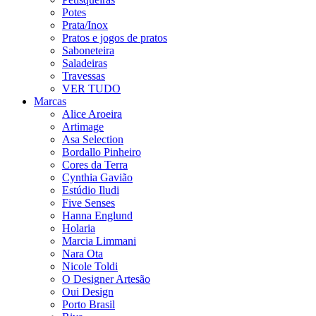
Potes
Prata/Inox
Pratos e jogos de pratos
Saboneteira
Saladeiras
Travessas
VER TUDO
Marcas
Alice Aroeira
Artimage
Asa Selection
Bordallo Pinheiro
Cores da Terra
Cynthia Gavião
Estúdio Iludi
Five Senses
Hanna Englund
Holaria
Marcia Limmani
Nara Ota
Nicole Toldi
O Designer Artesão
Oui Design
Porto Brasil