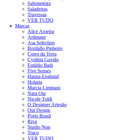
Saboneteira
Saladeiras
Travessas
VER TUDO
Marcas
Alice Aroeira
Artimage
Asa Selection
Bordallo Pinheiro
Cores da Terra
Cynthia Gavião
Estúdio Iludi
Five Senses
Hanna Englund
Holaria
Marcia Limmani
Nara Ota
Nicole Toldi
O Designer Artesão
Oui Design
Porto Brasil
Riva
Studio Nun
Traço
VER TUDO