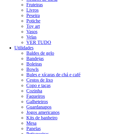
Fruteiras
Livros
Peseira
Potiche
Toy art
Vasos
Velas
VER TUDO
Utilidades
Baldes de gelo
Bandejas
Boleiras
Bowls
Bules e xícaras de chá e café
Cestos de lixo
Copo e taças
Cozinha
Faqueiros
Galheteiros
Guardanapos
Jogos americanos
Kits de banheiro
Mesa
Panelas
Petisqueiras