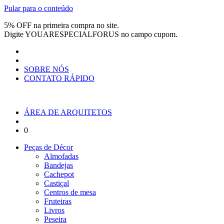
Pular para o conteúdo
5% OFF na primeira compra no site.
Digite
YOUARESPECIALFORUS
no campo cupom.
SOBRE NÓS
CONTATO RÁPIDO
ÁREA DE ARQUITETOS
0
Peças de Décor
Almofadas
Bandejas
Cachepot
Castiçal
Centros de mesa
Fruteiras
Livros
Peseira