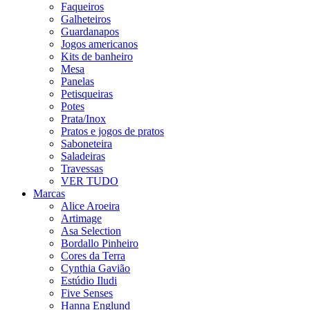
Faqueiros
Galheteiros
Guardanapos
Jogos americanos
Kits de banheiro
Mesa
Panelas
Petisqueiras
Potes
Prata/Inox
Pratos e jogos de pratos
Saboneteira
Saladeiras
Travessas
VER TUDO
Marcas
Alice Aroeira
Artimage
Asa Selection
Bordallo Pinheiro
Cores da Terra
Cynthia Gavião
Estúdio Iludi
Five Senses
Hanna Englund