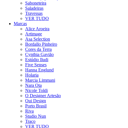
Saboneteira
Saladeiras
Travessas
VER TUDO
Marcas
Alice Aroeira
Artimage
Asa Selection
Bordallo Pinheiro
Cores da Terra
Cynthia Gavião
Estúdio Iludi
Five Senses
Hanna Englund
Holaria
Marcia Limmani
Nara Ota
Nicole Toldi
O Designer Artesão
Oui Design
Porto Brasil
Riva
Studio Nun
Traço
VER TUDO