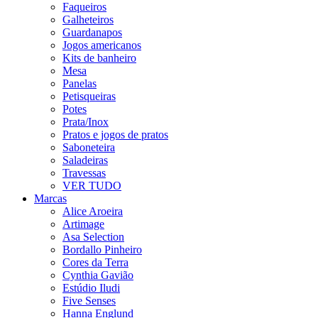
Faqueiros
Galheteiros
Guardanapos
Jogos americanos
Kits de banheiro
Mesa
Panelas
Petisqueiras
Potes
Prata/Inox
Pratos e jogos de pratos
Saboneteira
Saladeiras
Travessas
VER TUDO
Marcas
Alice Aroeira
Artimage
Asa Selection
Bordallo Pinheiro
Cores da Terra
Cynthia Gavião
Estúdio Iludi
Five Senses
Hanna Englund