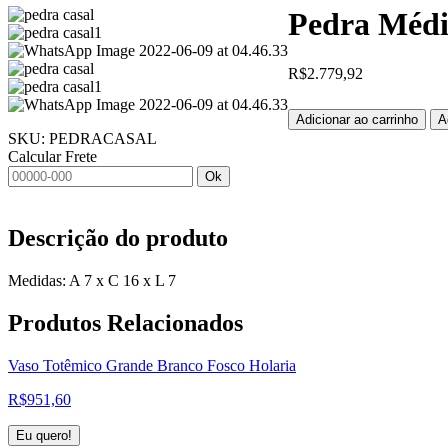
Pedra Médi
R$
2.779,92
Adicionar ao carrinho
A
SKU:
PEDRACASAL
Calcular Frete
Ok
Descrição do produto
Medidas: A 7 x C 16 x L 7
Produtos
Relacionados
Vaso Totêmico Grande Branco Fosco Holaria
R$
951,60
Eu quero!