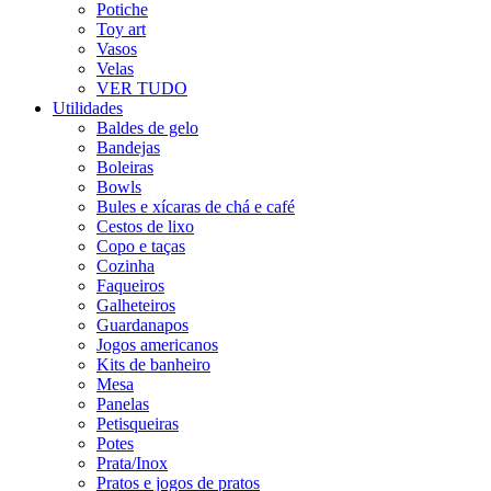
Potiche
Toy art
Vasos
Velas
VER TUDO
Utilidades
Baldes de gelo
Bandejas
Boleiras
Bowls
Bules e xícaras de chá e café
Cestos de lixo
Copo e taças
Cozinha
Faqueiros
Galheteiros
Guardanapos
Jogos americanos
Kits de banheiro
Mesa
Panelas
Petisqueiras
Potes
Prata/Inox
Pratos e jogos de pratos