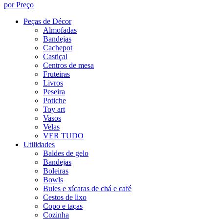
por Preço
Peças de Décor
Almofadas
Bandejas
Cachepot
Castiçal
Centros de mesa
Fruteiras
Livros
Peseira
Potiche
Toy art
Vasos
Velas
VER TUDO
Utilidades
Baldes de gelo
Bandejas
Boleiras
Bowls
Bules e xícaras de chá e café
Cestos de lixo
Copo e taças
Cozinha