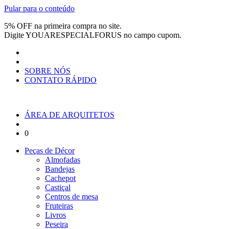
Pular para o conteúdo
5% OFF na primeira compra no site.
Digite
YOUARESPECIALFORUS
no campo cupom.
SOBRE NÓS
CONTATO RÁPIDO
ÁREA DE ARQUITETOS
0
Peças de Décor
Almofadas
Bandejas
Cachepot
Castiçal
Centros de mesa
Fruteiras
Livros
Peseira