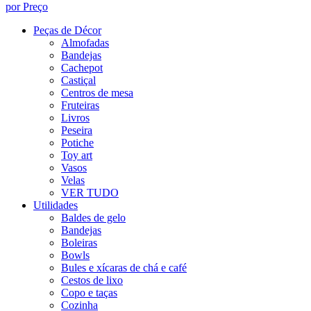
por Preço
Peças de Décor
Almofadas
Bandejas
Cachepot
Castiçal
Centros de mesa
Fruteiras
Livros
Peseira
Potiche
Toy art
Vasos
Velas
VER TUDO
Utilidades
Baldes de gelo
Bandejas
Boleiras
Bowls
Bules e xícaras de chá e café
Cestos de lixo
Copo e taças
Cozinha