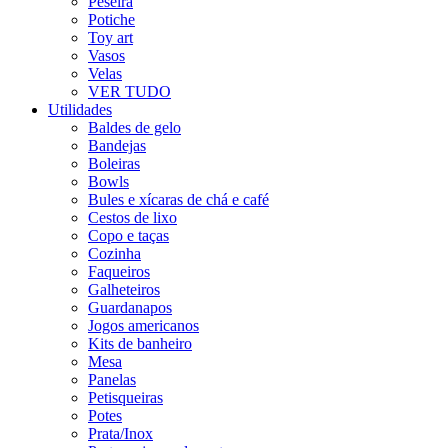
Peseira
Potiche
Toy art
Vasos
Velas
VER TUDO
Utilidades
Baldes de gelo
Bandejas
Boleiras
Bowls
Bules e xícaras de chá e café
Cestos de lixo
Copo e taças
Cozinha
Faqueiros
Galheteiros
Guardanapos
Jogos americanos
Kits de banheiro
Mesa
Panelas
Petisqueiras
Potes
Prata/Inox