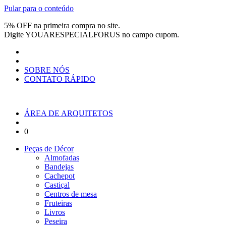
Pular para o conteúdo
5% OFF na primeira compra no site.
Digite
YOUARESPECIALFORUS
no campo cupom.
SOBRE NÓS
CONTATO RÁPIDO
ÁREA DE ARQUITETOS
0
Peças de Décor
Almofadas
Bandejas
Cachepot
Castiçal
Centros de mesa
Fruteiras
Livros
Peseira