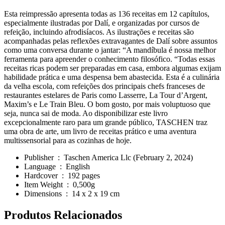
Esta reimpressão apresenta todas as 136 receitas em 12 capítulos,
especialmente ilustradas por Dalí, e organizadas por cursos de
refeição, incluindo afrodisíacos. As ilustrações e receitas são
acompanhadas pelas reflexões extravagantes de Dalí sobre assuntos
como uma conversa durante o jantar: “A mandíbula é nossa melhor
ferramenta para apreender o conhecimento filosófico. “Todas essas
receitas ricas podem ser preparadas em casa, embora algumas exijam
habilidade prática e uma despensa bem abastecida. Esta é a culinária
da velha escola, com refeições dos principais chefs franceses de
restaurantes estelares de Paris como Lasserre, La Tour d’Argent,
Maxim’s e Le Train Bleu. O bom gosto, por mais voluptuoso que
seja, nunca sai de moda. Ao disponibilizar este livro
excepcionalmente raro para um grande público, TASCHEN traz
uma obra de arte, um livro de receitas prático e uma aventura
multissensorial para as cozinhas de hoje.
Publisher ‏ : ‎
Taschen America Llc (February 2, 2024)
Language ‏ : ‎
English
Hardcover ‏ : ‎
192 pages
Item Weight ‏ : ‎
0,500g
Dimensions ‏ : ‎
14 x 2 x 19 cm
Produtos
Relacionados