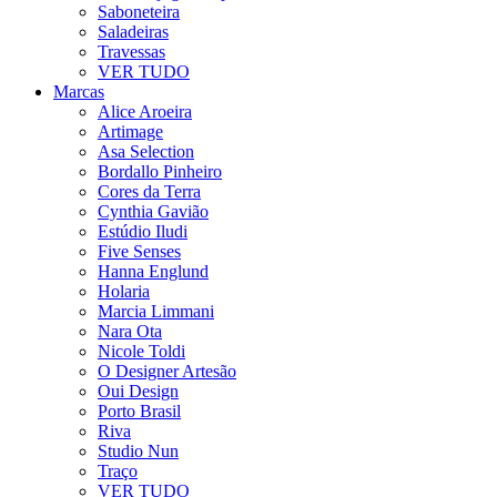
Saboneteira
Saladeiras
Travessas
VER TUDO
Marcas
Alice Aroeira
Artimage
Asa Selection
Bordallo Pinheiro
Cores da Terra
Cynthia Gavião
Estúdio Iludi
Five Senses
Hanna Englund
Holaria
Marcia Limmani
Nara Ota
Nicole Toldi
O Designer Artesão
Oui Design
Porto Brasil
Riva
Studio Nun
Traço
VER TUDO