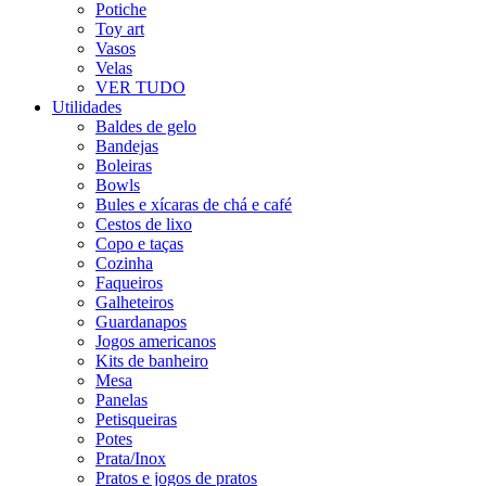
Potiche
Toy art
Vasos
Velas
VER TUDO
Utilidades
Baldes de gelo
Bandejas
Boleiras
Bowls
Bules e xícaras de chá e café
Cestos de lixo
Copo e taças
Cozinha
Faqueiros
Galheteiros
Guardanapos
Jogos americanos
Kits de banheiro
Mesa
Panelas
Petisqueiras
Potes
Prata/Inox
Pratos e jogos de pratos