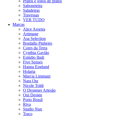
Pratos e jogos de pratos
Saboneteira
Saladeiras
Travessas
VER TUDO
Marcas
Alice Aroeira
Artimage
Asa Selection
Bordallo Pinheiro
Cores da Terra
Cynthia Gavião
Estúdio Iludi
Five Senses
Hanna Englund
Holaria
Marcia Limmani
Nara Ota
Nicole Toldi
O Designer Artesão
Oui Design
Porto Brasil
Riva
Studio Nun
Traço