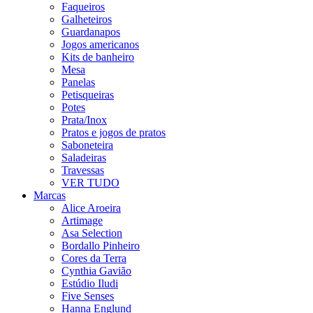
Faqueiros
Galheteiros
Guardanapos
Jogos americanos
Kits de banheiro
Mesa
Panelas
Petisqueiras
Potes
Prata/Inox
Pratos e jogos de pratos
Saboneteira
Saladeiras
Travessas
VER TUDO
Marcas
Alice Aroeira
Artimage
Asa Selection
Bordallo Pinheiro
Cores da Terra
Cynthia Gavião
Estúdio Iludi
Five Senses
Hanna Englund