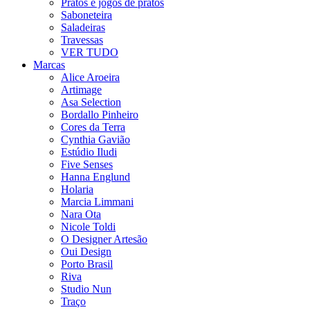
Pratos e jogos de pratos
Saboneteira
Saladeiras
Travessas
VER TUDO
Marcas
Alice Aroeira
Artimage
Asa Selection
Bordallo Pinheiro
Cores da Terra
Cynthia Gavião
Estúdio Iludi
Five Senses
Hanna Englund
Holaria
Marcia Limmani
Nara Ota
Nicole Toldi
O Designer Artesão
Oui Design
Porto Brasil
Riva
Studio Nun
Traço