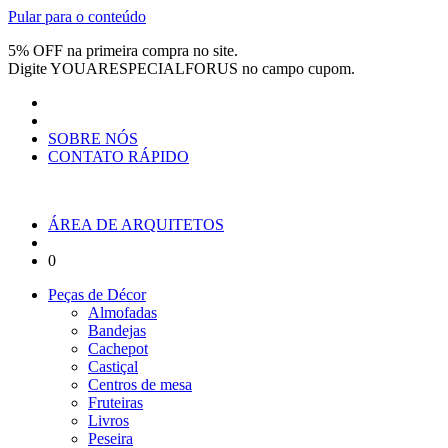
Pular para o conteúdo
5% OFF na primeira compra no site.
Digite
YOUARESPECIALFORUS
no campo cupom.
SOBRE NÓS
CONTATO RÁPIDO
ÁREA DE ARQUITETOS
0
Peças de Décor
Almofadas
Bandejas
Cachepot
Castiçal
Centros de mesa
Fruteiras
Livros
Peseira