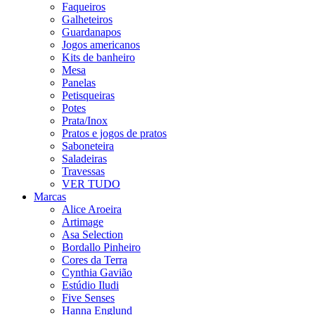
Faqueiros
Galheteiros
Guardanapos
Jogos americanos
Kits de banheiro
Mesa
Panelas
Petisqueiras
Potes
Prata/Inox
Pratos e jogos de pratos
Saboneteira
Saladeiras
Travessas
VER TUDO
Marcas
Alice Aroeira
Artimage
Asa Selection
Bordallo Pinheiro
Cores da Terra
Cynthia Gavião
Estúdio Iludi
Five Senses
Hanna Englund