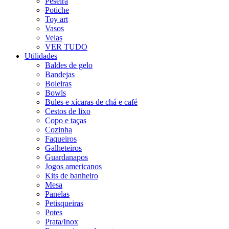
Peseira
Potiche
Toy art
Vasos
Velas
VER TUDO
Utilidades
Baldes de gelo
Bandejas
Boleiras
Bowls
Bules e xícaras de chá e café
Cestos de lixo
Copo e taças
Cozinha
Faqueiros
Galheteiros
Guardanapos
Jogos americanos
Kits de banheiro
Mesa
Panelas
Petisqueiras
Potes
Prata/Inox