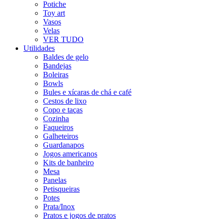
Potiche
Toy art
Vasos
Velas
VER TUDO
Utilidades
Baldes de gelo
Bandejas
Boleiras
Bowls
Bules e xícaras de chá e café
Cestos de lixo
Copo e taças
Cozinha
Faqueiros
Galheteiros
Guardanapos
Jogos americanos
Kits de banheiro
Mesa
Panelas
Petisqueiras
Potes
Prata/Inox
Pratos e jogos de pratos