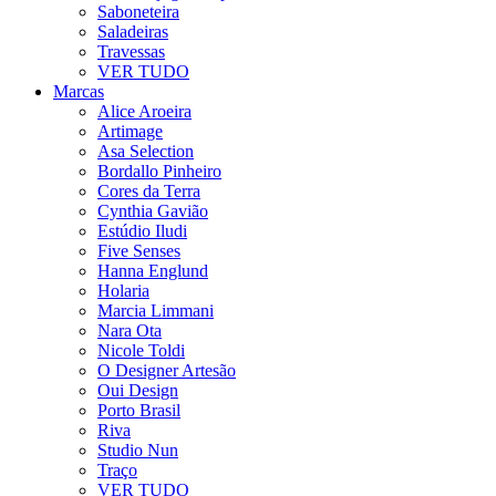
Saboneteira
Saladeiras
Travessas
VER TUDO
Marcas
Alice Aroeira
Artimage
Asa Selection
Bordallo Pinheiro
Cores da Terra
Cynthia Gavião
Estúdio Iludi
Five Senses
Hanna Englund
Holaria
Marcia Limmani
Nara Ota
Nicole Toldi
O Designer Artesão
Oui Design
Porto Brasil
Riva
Studio Nun
Traço
VER TUDO