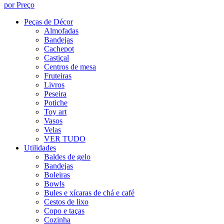
por Preço
Peças de Décor
Almofadas
Bandejas
Cachepot
Castiçal
Centros de mesa
Fruteiras
Livros
Peseira
Potiche
Toy art
Vasos
Velas
VER TUDO
Utilidades
Baldes de gelo
Bandejas
Boleiras
Bowls
Bules e xícaras de chá e café
Cestos de lixo
Copo e taças
Cozinha