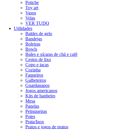
Potiche
Toy art
Vasos
Velas
VER TUDO
Utilidades
Baldes de gelo
Bandejas
Boleiras
Bowls
Bules e xícaras de chá e café
Cestos de lixo
Copo e taças
Cozinha
Faqueiros
Galheteiros
Guardanapos
Jogos americanos
Kits de banheiro
Mesa
Panelas
Petisqueiras
Potes
Prata/Inox
Pratos e jogos de pratos