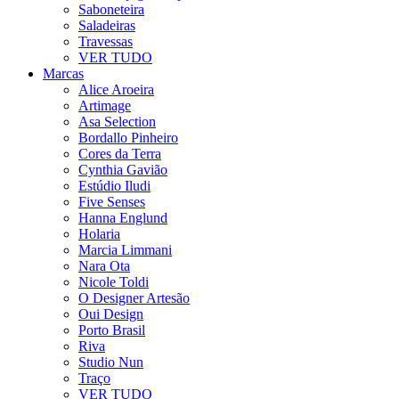
Saboneteira
Saladeiras
Travessas
VER TUDO
Marcas
Alice Aroeira
Artimage
Asa Selection
Bordallo Pinheiro
Cores da Terra
Cynthia Gavião
Estúdio Iludi
Five Senses
Hanna Englund
Holaria
Marcia Limmani
Nara Ota
Nicole Toldi
O Designer Artesão
Oui Design
Porto Brasil
Riva
Studio Nun
Traço
VER TUDO