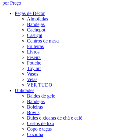
por Preço
Peças de Décor
Almofadas
Bandejas
Cachepot
Castiçal
Centros de mesa
Fruteiras
Livros
Peseira
Potiche
Toy art
Vasos
Velas
VER TUDO
Utilidades
Baldes de gelo
Bandejas
Boleiras
Bowls
Bules e xícaras de chá e café
Cestos de lixo
Copo e taças
Cozinha