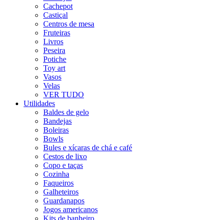
Cachepot
Castiçal
Centros de mesa
Fruteiras
Livros
Peseira
Potiche
Toy art
Vasos
Velas
VER TUDO
Utilidades
Baldes de gelo
Bandejas
Boleiras
Bowls
Bules e xícaras de chá e café
Cestos de lixo
Copo e taças
Cozinha
Faqueiros
Galheteiros
Guardanapos
Jogos americanos
Kits de banheiro