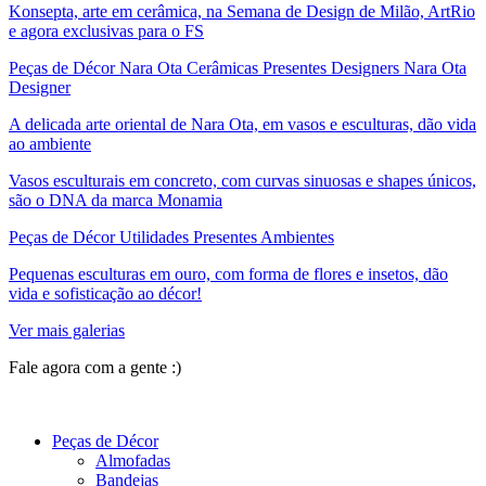
Konsepta, arte em cerâmica, na Semana de Design de Milão, ArtRio
e agora exclusivas para o FS
Peças de Décor Nara Ota Cerâmicas Presentes Designers Nara Ota
Designer
A delicada arte oriental de Nara Ota, em vasos e esculturas, dão vida
ao ambiente
Vasos esculturais em concreto, com curvas sinuosas e shapes únicos,
são o DNA da marca Monamia
Peças de Décor Utilidades Presentes Ambientes
Pequenas esculturas em ouro, com forma de flores e insetos, dão
vida e sofisticação ao décor!
Ver mais galerias
Fale agora com a gente :)
(11) 9 9192-8504
Peças de Décor
Almofadas
Bandejas