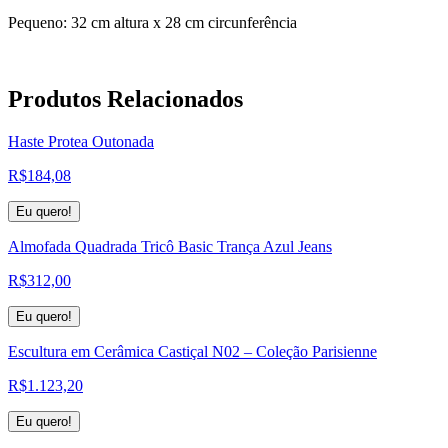
Pequeno: 32 cm altura x 28 cm circunferência
Produtos
Relacionados
Haste Protea Outonada
R$
184,08
Eu quero!
Almofada Quadrada Tricô Basic Trança Azul Jeans
R$
312,00
Eu quero!
Escultura em Cerâmica Castiçal N02 – Coleção Parisienne
R$
1.123,20
Eu quero!