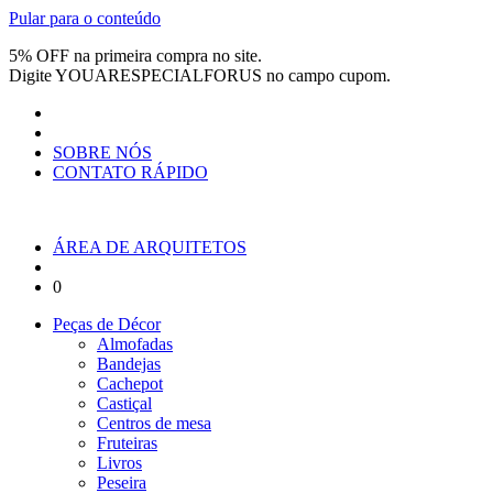
Pular para o conteúdo
5% OFF na primeira compra no site.
Digite
YOUARESPECIALFORUS
no campo cupom.
SOBRE NÓS
CONTATO RÁPIDO
ÁREA DE ARQUITETOS
0
Peças de Décor
Almofadas
Bandejas
Cachepot
Castiçal
Centros de mesa
Fruteiras
Livros
Peseira