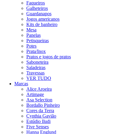
Faqueiros
Galheteiros
Guardanapos
Jogos americanos
Kits de banheiro
Mesa
Panelas
Petisqueiras
Potes
Prata/Inox
Pratos e jogos de pratos
Saboneteira
Saladeiras
Travessas
VER TUDO
Marcas
Alice Aroeira
Artimage
Asa Selection
Bordallo Pinheiro
Cores da Terra
Cynthia Gavião
Estúdio Iludi
Five Senses
Hanna Englund