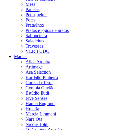
Mesa
Panelas
Petisqueiras
Potes
Prata/Inox
Pratos e jogos de pratos
Saboneteira
Saladeiras
Travessas
VER TUDO
Marcas
Alice Aroeira
Artimage
Asa Selection
Bordallo Pinheiro
Cores da Terra
Cynthia Gavião
Estúdio Iludi
Five Senses
Hanna Englund
Holaria
Marcia Limmani
Nara Ota
Nicole Toldi
O Designer Artesão