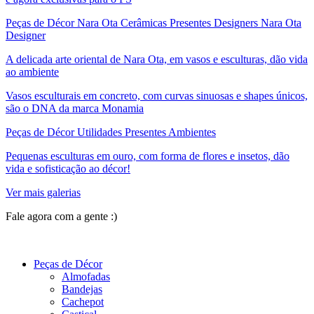
Peças de Décor Nara Ota Cerâmicas Presentes Designers Nara Ota
Designer
A delicada arte oriental de Nara Ota, em vasos e esculturas, dão vida
ao ambiente
Vasos esculturais em concreto, com curvas sinuosas e shapes únicos,
são o DNA da marca Monamia
Peças de Décor Utilidades Presentes Ambientes
Pequenas esculturas em ouro, com forma de flores e insetos, dão
vida e sofisticação ao décor!
Ver mais galerias
Fale agora com a gente :)
(11) 9 9192-8504
Peças de Décor
Almofadas
Bandejas
Cachepot