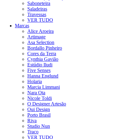
Saboneteira
Saladeiras
Travessas
VER TUDO
Marcas
Alice Aroeira
Artimage
Asa Selection
Bordallo Pinheiro
Cores da Terra
Cynthia Gavião
Estúdio Iludi
Five Senses
Hanna Englund
Holaria
Marcia Limmani
Nara Ota
Nicole Toldi
O Designer Artesão
Oui Design
Porto Brasil
Riva
Studio Nun
Traço
VER TUDO