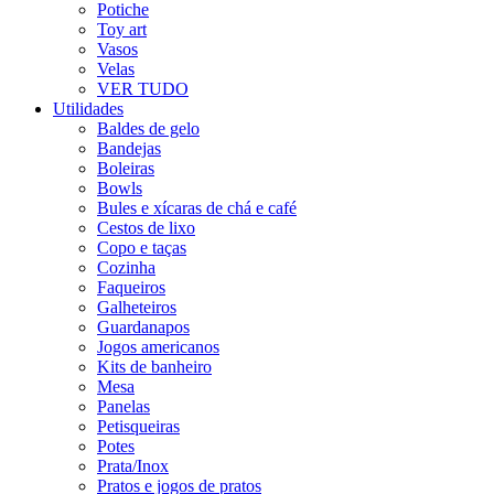
Potiche
Toy art
Vasos
Velas
VER TUDO
Utilidades
Baldes de gelo
Bandejas
Boleiras
Bowls
Bules e xícaras de chá e café
Cestos de lixo
Copo e taças
Cozinha
Faqueiros
Galheteiros
Guardanapos
Jogos americanos
Kits de banheiro
Mesa
Panelas
Petisqueiras
Potes
Prata/Inox
Pratos e jogos de pratos