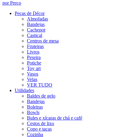
por Preço
Peças de Décor
Almofadas
Bandejas
Cachepot
Castiçal
Centros de mesa
Fruteiras
Livros
Peseira
Potiche
Toy art
Vasos
Velas
VER TUDO
Utilidades
Baldes de gelo
Bandejas
Boleiras
Bowls
Bules e xícaras de chá e café
Cestos de lixo
Copo e taças
Cozinha