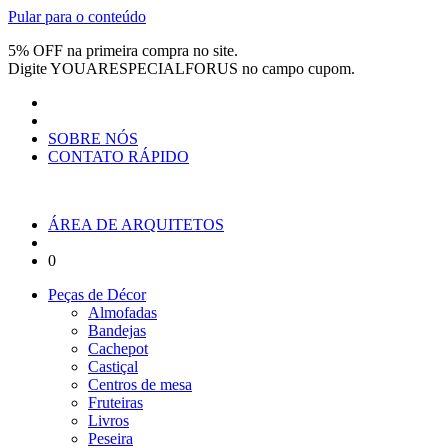
Pular para o conteúdo
5% OFF na primeira compra no site.
Digite
YOUARESPECIALFORUS
no campo cupom.
SOBRE NÓS
CONTATO RÁPIDO
ÁREA DE ARQUITETOS
0
Peças de Décor
Almofadas
Bandejas
Cachepot
Castiçal
Centros de mesa
Fruteiras
Livros
Peseira