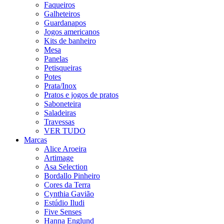
Faqueiros
Galheteiros
Guardanapos
Jogos americanos
Kits de banheiro
Mesa
Panelas
Petisqueiras
Potes
Prata/Inox
Pratos e jogos de pratos
Saboneteira
Saladeiras
Travessas
VER TUDO
Marcas
Alice Aroeira
Artimage
Asa Selection
Bordallo Pinheiro
Cores da Terra
Cynthia Gavião
Estúdio Iludi
Five Senses
Hanna Englund