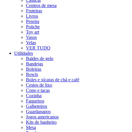
Castiçal
Centros de mesa
Fruteiras
Livros
Peseira
Potiche
Toy art
Vasos
Velas
VER TUDO
Utilidades
Baldes de gelo
Bandejas
Boleiras
Bowls
Bules e xícaras de chá e café
Cestos de lixo
Copo e taças
Cozinha
Faqueiros
Galheteiros
Guardanapos
Jogos americanos
Kits de banheiro
Mesa