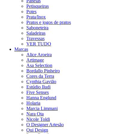
Panelas
Petisqueiras
Potes
Prata/Inox
Pratos e jogos de pratos
Saboneteira
Saladeiras
Travessas
VER TUDO
Marcas
Alice Aroeira
Artimage
Asa Selection
Bordallo Pinheiro
Cores da Terra
Cynthia Gavião
Estúdio Iludi
Five Senses
Hanna Englund
Holaria
Marcia Limmani
Nara Ota
Nicole Toldi
O Designer Artesão
Oui Design