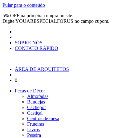
Pular para o conteúdo
5% OFF na primeira compra no site.
Digite
YOUARESPECIALFORUS
no campo cupom.
SOBRE NÓS
CONTATO RÁPIDO
ÁREA DE ARQUITETOS
0
Peças de Décor
Almofadas
Bandejas
Cachepot
Castiçal
Centros de mesa
Fruteiras
Livros
Peseira