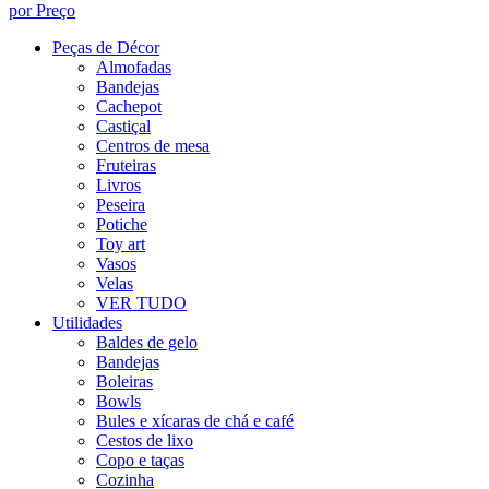
por Preço
Peças de Décor
Almofadas
Bandejas
Cachepot
Castiçal
Centros de mesa
Fruteiras
Livros
Peseira
Potiche
Toy art
Vasos
Velas
VER TUDO
Utilidades
Baldes de gelo
Bandejas
Boleiras
Bowls
Bules e xícaras de chá e café
Cestos de lixo
Copo e taças
Cozinha