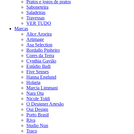
Pratos e jogos de pratos
Saboneteira
Saladeiras
Travessas
VER TUDO
Marcas
Alice Aroeira
Artimage
Asa Selection
Bordallo Pinheiro
Cores da Terra
Cynthia Gavião
Estúdio Iludi
Five Senses
Hanna Englund
Holaria
Marcia Limmani
Nara Ota
Nicole Toldi
O Designer Artesão
Oui Design
Porto Brasil
Riva
Studio Nun
Traço