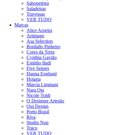
Saboneteira
Saladeiras
Travessas
VER TUDO
Marcas
Alice Aroeira
Artimage
Asa Selection
Bordallo Pinheiro
Cores da Terra
Cynthia Gavião
Estúdio Iludi
Five Senses
Hanna Englund
Holaria
Marcia Limmani
Nara Ota
Nicole Toldi
O Designer Artesão
Oui Design
Porto Brasil
Riva
Studio Nun
Traço
VER TUDO