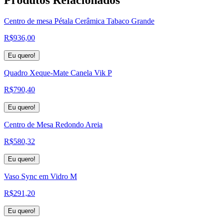
Centro de mesa Pétala Cerâmica Tabaco Grande
R$
936,00
Eu quero!
Quadro Xeque-Mate Canela Vik P
R$
790,40
Eu quero!
Centro de Mesa Redondo Areia
R$
580,32
Eu quero!
Vaso Sync em Vidro M
R$
291,20
Eu quero!