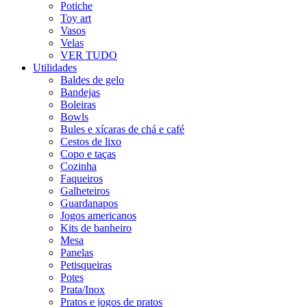
Potiche
Toy art
Vasos
Velas
VER TUDO
Utilidades
Baldes de gelo
Bandejas
Boleiras
Bowls
Bules e xícaras de chá e café
Cestos de lixo
Copo e taças
Cozinha
Faqueiros
Galheteiros
Guardanapos
Jogos americanos
Kits de banheiro
Mesa
Panelas
Petisqueiras
Potes
Prata/Inox
Pratos e jogos de pratos