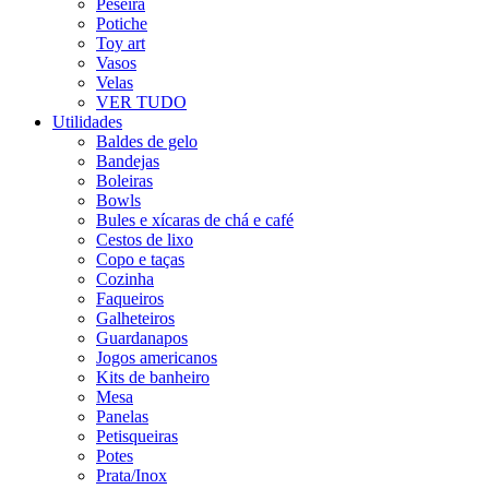
Peseira
Potiche
Toy art
Vasos
Velas
VER TUDO
Utilidades
Baldes de gelo
Bandejas
Boleiras
Bowls
Bules e xícaras de chá e café
Cestos de lixo
Copo e taças
Cozinha
Faqueiros
Galheteiros
Guardanapos
Jogos americanos
Kits de banheiro
Mesa
Panelas
Petisqueiras
Potes
Prata/Inox