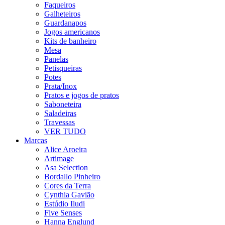
Faqueiros
Galheteiros
Guardanapos
Jogos americanos
Kits de banheiro
Mesa
Panelas
Petisqueiras
Potes
Prata/Inox
Pratos e jogos de pratos
Saboneteira
Saladeiras
Travessas
VER TUDO
Marcas
Alice Aroeira
Artimage
Asa Selection
Bordallo Pinheiro
Cores da Terra
Cynthia Gavião
Estúdio Iludi
Five Senses
Hanna Englund