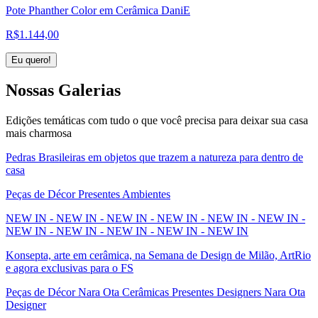
Pote Phanther Color em Cerâmica DaniE
R$
1.144,00
Eu quero!
Nossas
Galerias
Edições temáticas com tudo o que você precisa para deixar sua casa
mais charmosa
Pedras Brasileiras em objetos que trazem a natureza para dentro de
casa
Peças de Décor Presentes Ambientes
NEW IN - NEW IN - NEW IN - NEW IN - NEW IN - NEW IN -
NEW IN - NEW IN - NEW IN - NEW IN - NEW IN
Konsepta, arte em cerâmica, na Semana de Design de Milão, ArtRio
e agora exclusivas para o FS
Peças de Décor Nara Ota Cerâmicas Presentes Designers Nara Ota
Designer