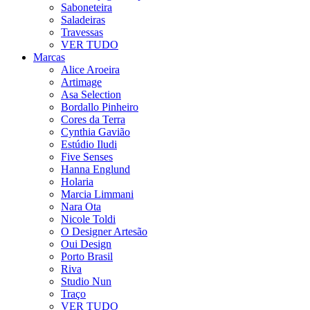
Saboneteira
Saladeiras
Travessas
VER TUDO
Marcas
Alice Aroeira
Artimage
Asa Selection
Bordallo Pinheiro
Cores da Terra
Cynthia Gavião
Estúdio Iludi
Five Senses
Hanna Englund
Holaria
Marcia Limmani
Nara Ota
Nicole Toldi
O Designer Artesão
Oui Design
Porto Brasil
Riva
Studio Nun
Traço
VER TUDO