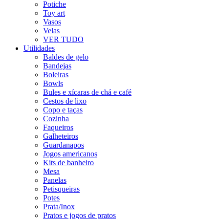
Potiche
Toy art
Vasos
Velas
VER TUDO
Utilidades
Baldes de gelo
Bandejas
Boleiras
Bowls
Bules e xícaras de chá e café
Cestos de lixo
Copo e taças
Cozinha
Faqueiros
Galheteiros
Guardanapos
Jogos americanos
Kits de banheiro
Mesa
Panelas
Petisqueiras
Potes
Prata/Inox
Pratos e jogos de pratos