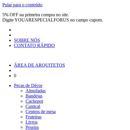
Pular para o conteúdo
5% OFF na primeira compra no site.
Digite
YOUARESPECIALFORUS
no campo cupom.
SOBRE NÓS
CONTATO RÁPIDO
ÁREA DE ARQUITETOS
0
Peças de Décor
Almofadas
Bandejas
Cachepot
Castiçal
Centros de mesa
Fruteiras
Livros
Peseira