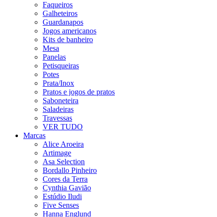
Faqueiros
Galheteiros
Guardanapos
Jogos americanos
Kits de banheiro
Mesa
Panelas
Petisqueiras
Potes
Prata/Inox
Pratos e jogos de pratos
Saboneteira
Saladeiras
Travessas
VER TUDO
Marcas
Alice Aroeira
Artimage
Asa Selection
Bordallo Pinheiro
Cores da Terra
Cynthia Gavião
Estúdio Iludi
Five Senses
Hanna Englund