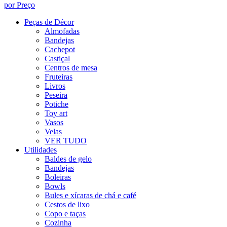
por Preço
Peças de Décor
Almofadas
Bandejas
Cachepot
Castiçal
Centros de mesa
Fruteiras
Livros
Peseira
Potiche
Toy art
Vasos
Velas
VER TUDO
Utilidades
Baldes de gelo
Bandejas
Boleiras
Bowls
Bules e xícaras de chá e café
Cestos de lixo
Copo e taças
Cozinha