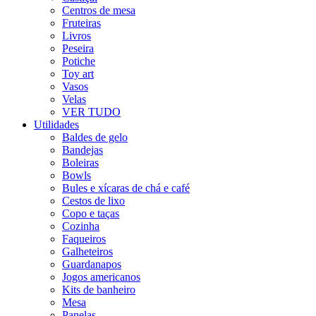
Centros de mesa
Fruteiras
Livros
Peseira
Potiche
Toy art
Vasos
Velas
VER TUDO
Utilidades
Baldes de gelo
Bandejas
Boleiras
Bowls
Bules e xícaras de chá e café
Cestos de lixo
Copo e taças
Cozinha
Faqueiros
Galheteiros
Guardanapos
Jogos americanos
Kits de banheiro
Mesa
Panelas