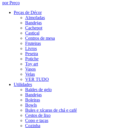
por Preço
Peças de Décor
Almofadas
Bandejas
Cachepot
Castiçal
Centros de mesa
Fruteiras
Livros
Peseira
Potiche
Toy art
Vasos
Velas
VER TUDO
Utilidades
Baldes de gelo
Bandejas
Boleiras
Bowls
Bules e xícaras de chá e café
Cestos de lixo
Copo e taças
Cozinha