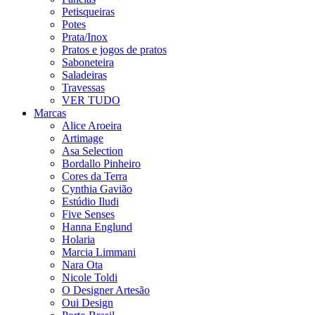
Petisqueiras
Potes
Prata/Inox
Pratos e jogos de pratos
Saboneteira
Saladeiras
Travessas
VER TUDO
Marcas
Alice Aroeira
Artimage
Asa Selection
Bordallo Pinheiro
Cores da Terra
Cynthia Gavião
Estúdio Iludi
Five Senses
Hanna Englund
Holaria
Marcia Limmani
Nara Ota
Nicole Toldi
O Designer Artesão
Oui Design