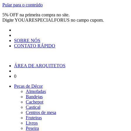
Pular para o conteúdo
5% OFF na primeira compra no site.
Digite
YOUARESPECIALFORUS
no campo cupom.
SOBRE NÓS
CONTATO RÁPIDO
ÁREA DE ARQUITETOS
0
Peças de Décor
Almofadas
Bandejas
Cachepot
Castiçal
Centros de mesa
Fruteiras
Livros
Peseira