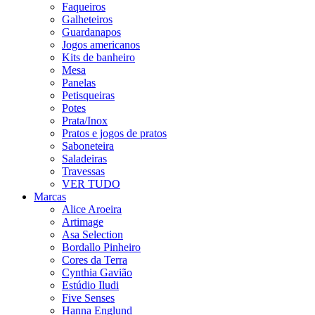
Faqueiros
Galheteiros
Guardanapos
Jogos americanos
Kits de banheiro
Mesa
Panelas
Petisqueiras
Potes
Prata/Inox
Pratos e jogos de pratos
Saboneteira
Saladeiras
Travessas
VER TUDO
Marcas
Alice Aroeira
Artimage
Asa Selection
Bordallo Pinheiro
Cores da Terra
Cynthia Gavião
Estúdio Iludi
Five Senses
Hanna Englund