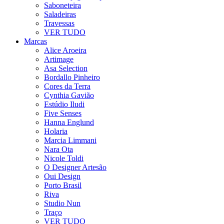
Saboneteira
Saladeiras
Travessas
VER TUDO
Marcas
Alice Aroeira
Artimage
Asa Selection
Bordallo Pinheiro
Cores da Terra
Cynthia Gavião
Estúdio Iludi
Five Senses
Hanna Englund
Holaria
Marcia Limmani
Nara Ota
Nicole Toldi
O Designer Artesão
Oui Design
Porto Brasil
Riva
Studio Nun
Traço
VER TUDO