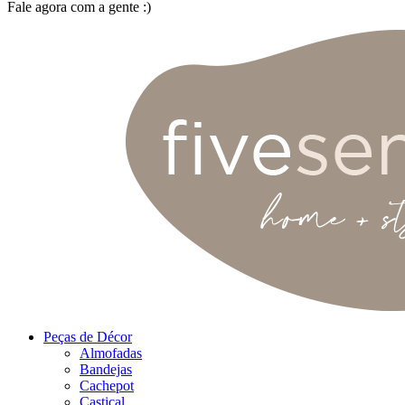
Fale agora com a gente :)
(11) 9 9192-8504
Peças de Décor
Almofadas
Bandejas
Cachepot
Castiçal