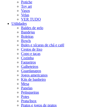
Potiche
Toy art
Vasos
Velas
VER TUDO
Utilidades
Baldes de gelo
Bandejas
Boleiras
Bowls
Bules e xícaras de chá e café
Cestos de lixo
Copo e taças
Cozinha
Faqueiros
Galheteiros
Guardanapos
Jogos americanos
Kits de banheiro
Mesa
Panelas
Petisqueiras
Potes
Prata/Inox
Pratos e jogos de pratos