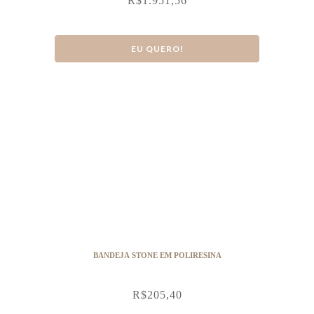
R$
1.951,56
EU QUERO!
BANDEJA STONE EM POLIRESINA
R$
205,40