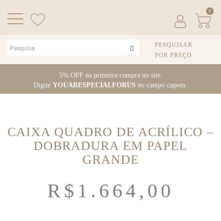
0
PESQUISAR
POR PREÇO
Pular
5% OFF na primeira compra no site.
para
Digite
YOUARESPECIALFORUS
no campo cupom.
o
conteúdo
CAIXA QUADRO DE ACRÍLICO –
DOBRADURA EM PAPEL
GRANDE
R$
1.664,00