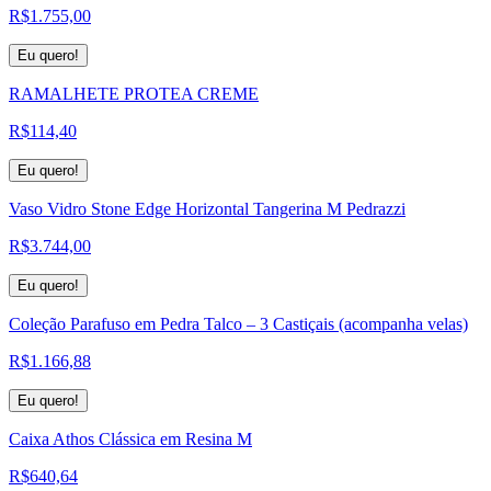
R$
1.755,00
Eu quero!
RAMALHETE PROTEA CREME
R$
114,40
Eu quero!
Vaso Vidro Stone Edge Horizontal Tangerina M Pedrazzi
R$
3.744,00
Eu quero!
Coleção Parafuso em Pedra Talco – 3 Castiçais (acompanha velas)
R$
1.166,88
Eu quero!
Caixa Athos Clássica em Resina M
R$
640,64