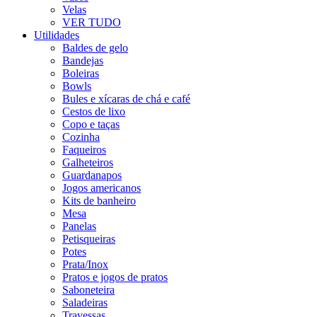
Velas
VER TUDO
Utilidades
Baldes de gelo
Bandejas
Boleiras
Bowls
Bules e xícaras de chá e café
Cestos de lixo
Copo e taças
Cozinha
Faqueiros
Galheteiros
Guardanapos
Jogos americanos
Kits de banheiro
Mesa
Panelas
Petisqueiras
Potes
Prata/Inox
Pratos e jogos de pratos
Saboneteira
Saladeiras
Travessas