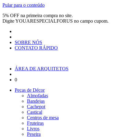
Pular para o conteúdo
5% OFF na primeira compra no site.
Digite
YOUARESPECIALFORUS
no campo cupom.
SOBRE NÓS
CONTATO RÁPIDO
ÁREA DE ARQUITETOS
0
Peças de Décor
Almofadas
Bandejas
Cachepot
Castiçal
Centros de mesa
Fruteiras
Livros
Peseira