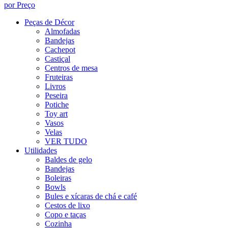
por Preço
Peças de Décor
Almofadas
Bandejas
Cachepot
Castiçal
Centros de mesa
Fruteiras
Livros
Peseira
Potiche
Toy art
Vasos
Velas
VER TUDO
Utilidades
Baldes de gelo
Bandejas
Boleiras
Bowls
Bules e xícaras de chá e café
Cestos de lixo
Copo e taças
Cozinha