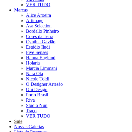
VER TUDO
Marcas
Alice Aroeira
Artimage
Asa Selection
Bordallo Pinheiro
Cores da Terra
Cynthia Gavião
Estúdio Iludi
Five Senses
Hanna Englund
Holaria
Marcia Limmani
Nara Ota
Nicole Toldi
O Designer Artesão
Oui Design
Porto Brasil
Riva
Studio Nun
Traço
VER TUDO
Sale
Nossas Galerias
Lista de Presentes