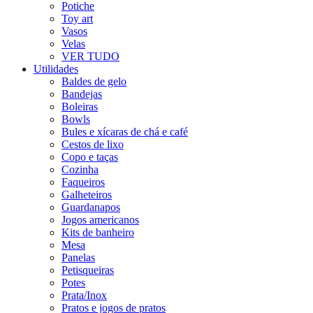
Potiche
Toy art
Vasos
Velas
VER TUDO
Utilidades
Baldes de gelo
Bandejas
Boleiras
Bowls
Bules e xícaras de chá e café
Cestos de lixo
Copo e taças
Cozinha
Faqueiros
Galheteiros
Guardanapos
Jogos americanos
Kits de banheiro
Mesa
Panelas
Petisqueiras
Potes
Prata/Inox
Pratos e jogos de pratos