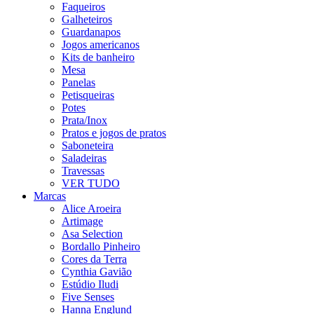
Faqueiros
Galheteiros
Guardanapos
Jogos americanos
Kits de banheiro
Mesa
Panelas
Petisqueiras
Potes
Prata/Inox
Pratos e jogos de pratos
Saboneteira
Saladeiras
Travessas
VER TUDO
Marcas
Alice Aroeira
Artimage
Asa Selection
Bordallo Pinheiro
Cores da Terra
Cynthia Gavião
Estúdio Iludi
Five Senses
Hanna Englund