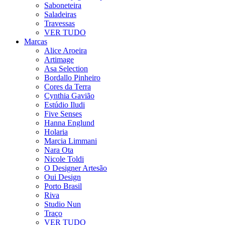
Saboneteira
Saladeiras
Travessas
VER TUDO
Marcas
Alice Aroeira
Artimage
Asa Selection
Bordallo Pinheiro
Cores da Terra
Cynthia Gavião
Estúdio Iludi
Five Senses
Hanna Englund
Holaria
Marcia Limmani
Nara Ota
Nicole Toldi
O Designer Artesão
Oui Design
Porto Brasil
Riva
Studio Nun
Traço
VER TUDO