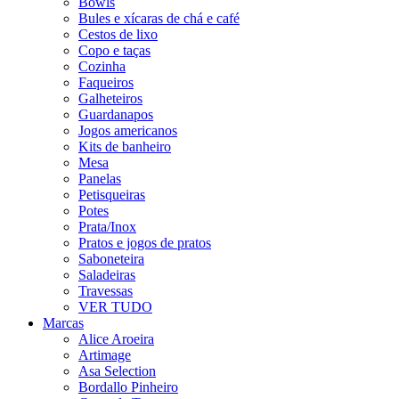
Bowls
Bules e xícaras de chá e café
Cestos de lixo
Copo e taças
Cozinha
Faqueiros
Galheteiros
Guardanapos
Jogos americanos
Kits de banheiro
Mesa
Panelas
Petisqueiras
Potes
Prata/Inox
Pratos e jogos de pratos
Saboneteira
Saladeiras
Travessas
VER TUDO
Marcas
Alice Aroeira
Artimage
Asa Selection
Bordallo Pinheiro