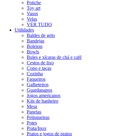
Potiche
Toy art
Vasos
Velas
VER TUDO
Utilidades
Baldes de gelo
Bandejas
Boleiras
Bowls
Bules e xícaras de chá e café
Cestos de lixo
Copo e taças
Cozinha
Faqueiros
Galheteiros
Guardanapos
Jogos americanos
Kits de banheiro
Mesa
Panelas
Petisqueiras
Potes
Prata/Inox
Pratos e jogos de pratos