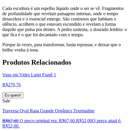
Cada escultura é um espelho líquido onde o ser se vê. Fragmentos
de profundidade que revelam paisagens internas, onde o tempo
desacelera e o essencial emerge. São contornos que habitam o
silêncio, acolhem o que estavam escondido e revelam a forma
daquilo que pulsa por dentro. A pedra sustenta, o dourado lembra: o
que fica é o que foi decantado com o tempo.
Porque às vezes, para transformar, basta repousar, e deixar que o
brilho venha à tona.
Produtos
Relacionados
Vaso em Vidro Luigi Fumê 1
R$
279,76
Eu quero!
Sale
Travessa Oval Rasa Grande Orgânico Tourmaline
R$
67,60
O preço original era: R$67,60.
R$
52,00
O preço atual é:
R$52,00.