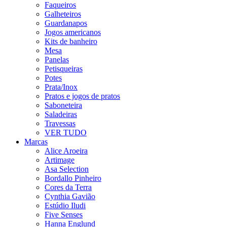
Faqueiros
Galheteiros
Guardanapos
Jogos americanos
Kits de banheiro
Mesa
Panelas
Petisqueiras
Potes
Prata/Inox
Pratos e jogos de pratos
Saboneteira
Saladeiras
Travessas
VER TUDO
Marcas
Alice Aroeira
Artimage
Asa Selection
Bordallo Pinheiro
Cores da Terra
Cynthia Gavião
Estúdio Iludi
Five Senses
Hanna Englund