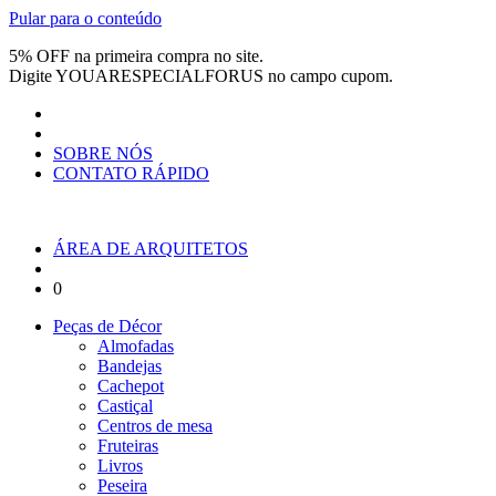
Pular para o conteúdo
5% OFF na primeira compra no site.
Digite
YOUARESPECIALFORUS
no campo cupom.
SOBRE NÓS
CONTATO RÁPIDO
ÁREA DE ARQUITETOS
0
Peças de Décor
Almofadas
Bandejas
Cachepot
Castiçal
Centros de mesa
Fruteiras
Livros
Peseira