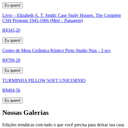
Eu quero!
Livro – Elizabeth A. T. Smith: Case Study Houses. The Complete
CSH Program 1945-1966 (Med – Paisagem)
R$
343,20
Eu quero!
Centro de Mesa Cerâmica Rústico Preto Studio Nun – 2 pçs
R$
709,28
Eu quero!
TURMINHA PILLOW SOFT UNICORNIO
R$
404,56
Eu quero!
Nossas
Galerias
Edições temáticas com tudo o que você precisa para deixar sua casa