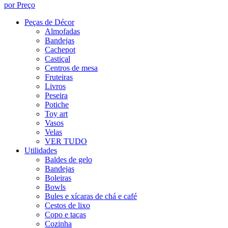
por Preço
Peças de Décor
Almofadas
Bandejas
Cachepot
Castiçal
Centros de mesa
Fruteiras
Livros
Peseira
Potiche
Toy art
Vasos
Velas
VER TUDO
Utilidades
Baldes de gelo
Bandejas
Boleiras
Bowls
Bules e xícaras de chá e café
Cestos de lixo
Copo e taças
Cozinha