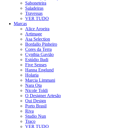
Saboneteira
Saladeiras
Travessas
VER TUDO
Marcas
Alice Aroeira
Artimage
Asa Selection
Bordallo Pinheiro
Cores da Terra
Cynthia Gavião
Estúdio Iludi
Five Senses
Hanna Englund
Holaria
Marcia Limmani
Nara Ota
Nicole Toldi
O Designer Artesão
Oui Design
Porto Brasil
Riva
Studio Nun
Traço
VER TUDO