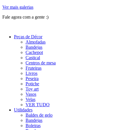
Ver mais galerias
Fale agora com a gente :)
(11) 9 9192-8504
Peças de Décor
Almofadas
Bandejas
Cachepot
Castiçal
Centros de mesa
Fruteiras
Livros
Peseira
Potiche
Toy art
Vasos
Velas
VER TUDO
Utilidades
Baldes de gelo
Bandejas
Boleiras