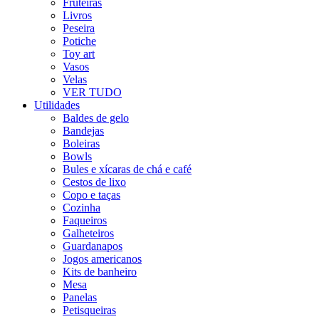
Fruteiras
Livros
Peseira
Potiche
Toy art
Vasos
Velas
VER TUDO
Utilidades
Baldes de gelo
Bandejas
Boleiras
Bowls
Bules e xícaras de chá e café
Cestos de lixo
Copo e taças
Cozinha
Faqueiros
Galheteiros
Guardanapos
Jogos americanos
Kits de banheiro
Mesa
Panelas
Petisqueiras