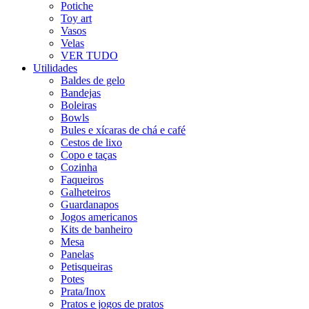
Potiche
Toy art
Vasos
Velas
VER TUDO
Utilidades
Baldes de gelo
Bandejas
Boleiras
Bowls
Bules e xícaras de chá e café
Cestos de lixo
Copo e taças
Cozinha
Faqueiros
Galheteiros
Guardanapos
Jogos americanos
Kits de banheiro
Mesa
Panelas
Petisqueiras
Potes
Prata/Inox
Pratos e jogos de pratos