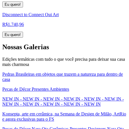
Eu quero!
Disconnect to Connect Oui Art
R$
1.740,96
Eu quero!
Nossas
Galerias
Edições temáticas com tudo o que você precisa para deixar sua casa
mais charmosa
Pedras Brasileiras em objetos que trazem a natureza para dentro de
casa
Peças de Décor Presentes Ambientes
NEW IN - NEW IN - NEW IN - NEW IN - NEW IN - NEW IN -
NEW IN - NEW IN - NEW IN - NEW IN - NEW IN
Konsepta, arte em cerâmica, na Semana de Design de Milão, ArtRio
e agora exclusivas para o FS
Peças de Décor Nara Ota Cerâmicas Presentes Designers Nara Ota