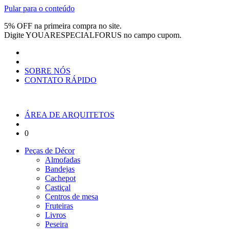
Pular para o conteúdo
5% OFF na primeira compra no site.
Digite
YOUARESPECIALFORUS
no campo cupom.
SOBRE NÓS
CONTATO RÁPIDO
ÁREA DE ARQUITETOS
0
Peças de Décor
Almofadas
Bandejas
Cachepot
Castiçal
Centros de mesa
Fruteiras
Livros
Peseira