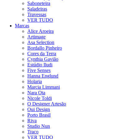
Saboneteira
Saladeiras
Travessas
VER TUDO
Marcas
Alice Aroeira
Artimage
Asa Selection
Bordallo Pinheiro
Cores da Terra
Cynthia Gavião
Estúdio Iludi
Five Senses
Hanna Englund
Holaria
Marcia Limmani
Nara Ota
Nicole Toldi
O Designer Artesão
Oui Design
Porto Brasil
Riva
Studio Nun
Traço
VER TUDO