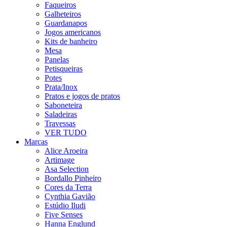
Faqueiros
Galheteiros
Guardanapos
Jogos americanos
Kits de banheiro
Mesa
Panelas
Petisqueiras
Potes
Prata/Inox
Pratos e jogos de pratos
Saboneteira
Saladeiras
Travessas
VER TUDO
Marcas
Alice Aroeira
Artimage
Asa Selection
Bordallo Pinheiro
Cores da Terra
Cynthia Gavião
Estúdio Iludi
Five Senses
Hanna Englund