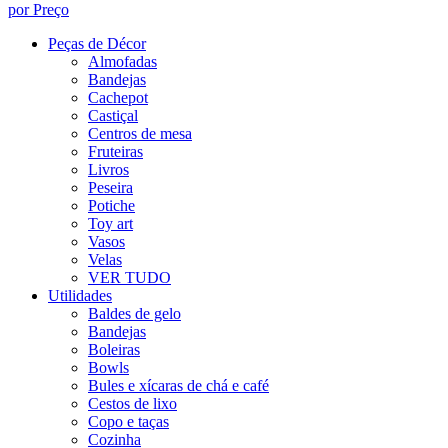
por Preço
Peças de Décor
Almofadas
Bandejas
Cachepot
Castiçal
Centros de mesa
Fruteiras
Livros
Peseira
Potiche
Toy art
Vasos
Velas
VER TUDO
Utilidades
Baldes de gelo
Bandejas
Boleiras
Bowls
Bules e xícaras de chá e café
Cestos de lixo
Copo e taças
Cozinha