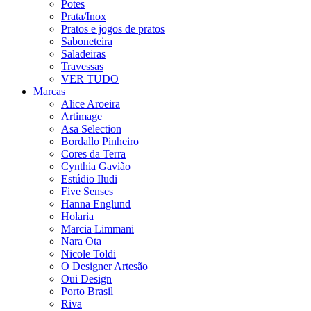
Potes
Prata/Inox
Pratos e jogos de pratos
Saboneteira
Saladeiras
Travessas
VER TUDO
Marcas
Alice Aroeira
Artimage
Asa Selection
Bordallo Pinheiro
Cores da Terra
Cynthia Gavião
Estúdio Iludi
Five Senses
Hanna Englund
Holaria
Marcia Limmani
Nara Ota
Nicole Toldi
O Designer Artesão
Oui Design
Porto Brasil
Riva