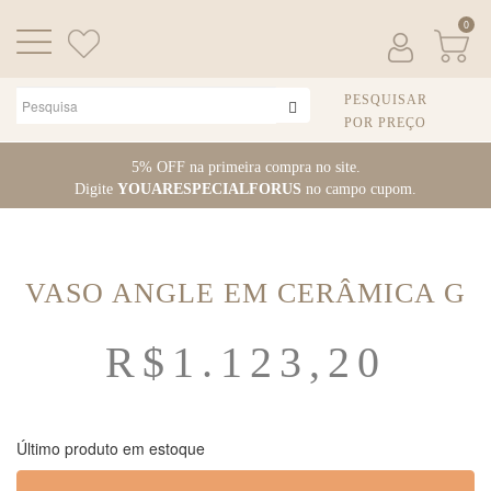
0
PESQUISAR
POR PREÇO
Pular
5% OFF na primeira compra no site.
para
Digite
YOUARESPECIALFORUS
no campo cupom.
o
conteúdo
VASO ANGLE EM CERÂMICA G
R$
1.123,20
Último produto em estoque