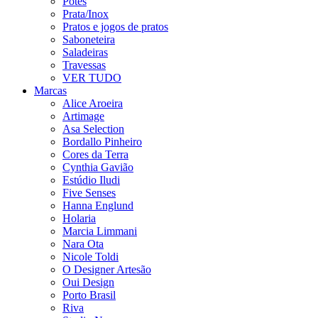
Potes
Prata/Inox
Pratos e jogos de pratos
Saboneteira
Saladeiras
Travessas
VER TUDO
Marcas
Alice Aroeira
Artimage
Asa Selection
Bordallo Pinheiro
Cores da Terra
Cynthia Gavião
Estúdio Iludi
Five Senses
Hanna Englund
Holaria
Marcia Limmani
Nara Ota
Nicole Toldi
O Designer Artesão
Oui Design
Porto Brasil
Riva