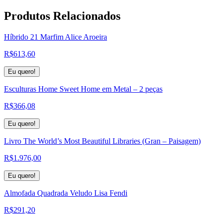
Produtos
Relacionados
Híbrido 21 Marfim Alice Aroeira
R$
613,60
Eu quero!
Esculturas Home Sweet Home em Metal – 2 peças
R$
366,08
Eu quero!
Livro The World’s Most Beautiful Libraries (Gran – Paisagem)
R$
1.976,00
Eu quero!
Almofada Quadrada Veludo Lisa Fendi
R$
291,20