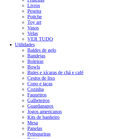
Livros
Peseira
Potiche
Toy art
Vasos
Velas
VER TUDO
Utilidades
Baldes de gelo
Bandejas
Boleiras
Bowls
Bules e xícaras de chá e café
Cestos de lixo
Copo e taças
Cozinha
Faqueiros
Galheteiros
Guardanapos
Jogos americanos
Kits de banheiro
Mesa
Panelas
Petisqueiras