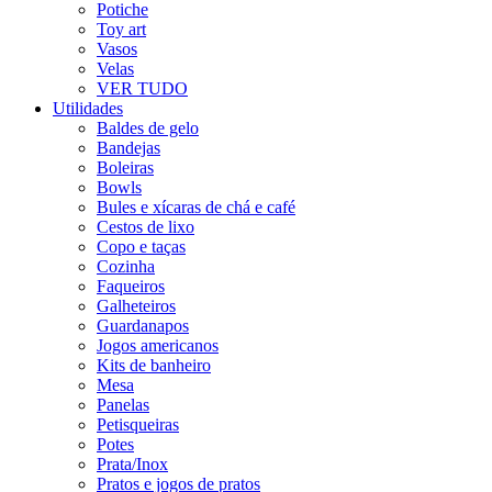
Potiche
Toy art
Vasos
Velas
VER TUDO
Utilidades
Baldes de gelo
Bandejas
Boleiras
Bowls
Bules e xícaras de chá e café
Cestos de lixo
Copo e taças
Cozinha
Faqueiros
Galheteiros
Guardanapos
Jogos americanos
Kits de banheiro
Mesa
Panelas
Petisqueiras
Potes
Prata/Inox
Pratos e jogos de pratos