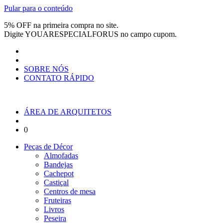
Pular para o conteúdo
5% OFF na primeira compra no site.
Digite
YOUARESPECIALFORUS
no campo cupom.
SOBRE NÓS
CONTATO RÁPIDO
ÁREA DE ARQUITETOS
0
Peças de Décor
Almofadas
Bandejas
Cachepot
Castiçal
Centros de mesa
Fruteiras
Livros
Peseira