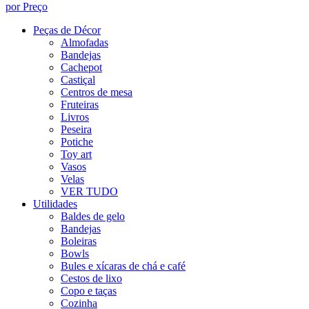
por Preço
Peças de Décor
Almofadas
Bandejas
Cachepot
Castiçal
Centros de mesa
Fruteiras
Livros
Peseira
Potiche
Toy art
Vasos
Velas
VER TUDO
Utilidades
Baldes de gelo
Bandejas
Boleiras
Bowls
Bules e xícaras de chá e café
Cestos de lixo
Copo e taças
Cozinha