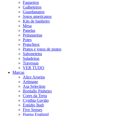
Faqueiros
Galheteiros
Guardanapos
Jogos americanos
Kits de banheiro
Mesa
Panelas
Petisqueiras
Potes
Prata/Inox
Pratos e jogos de pratos
Saboneteira
Saladeiras
Travessas
VER TUDO
Marcas
Alice Aroeira
Artimage
Asa Selection
Bordallo Pinheiro
Cores da Terra
Cynthia Gavião
Estúdio Iludi
Five Senses
Hanna Englund