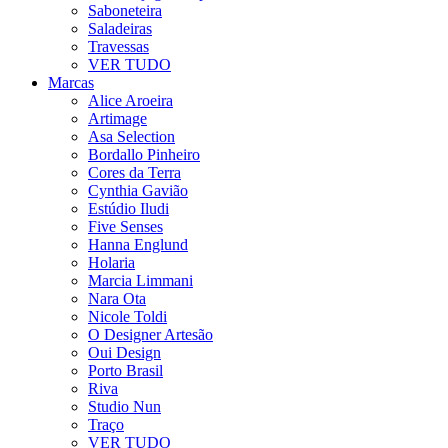
Saboneteira
Saladeiras
Travessas
VER TUDO
Marcas
Alice Aroeira
Artimage
Asa Selection
Bordallo Pinheiro
Cores da Terra
Cynthia Gavião
Estúdio Iludi
Five Senses
Hanna Englund
Holaria
Marcia Limmani
Nara Ota
Nicole Toldi
O Designer Artesão
Oui Design
Porto Brasil
Riva
Studio Nun
Traço
VER TUDO