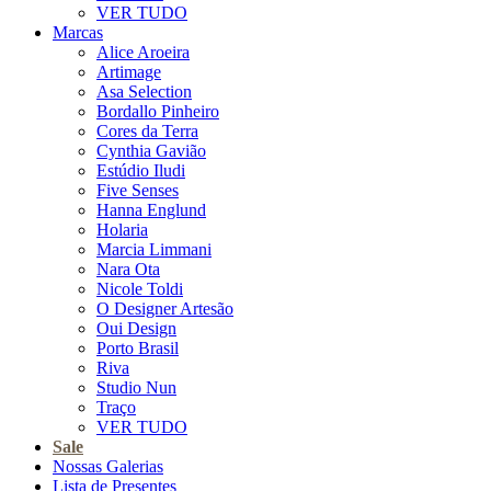
VER TUDO
Marcas
Alice Aroeira
Artimage
Asa Selection
Bordallo Pinheiro
Cores da Terra
Cynthia Gavião
Estúdio Iludi
Five Senses
Hanna Englund
Holaria
Marcia Limmani
Nara Ota
Nicole Toldi
O Designer Artesão
Oui Design
Porto Brasil
Riva
Studio Nun
Traço
VER TUDO
Sale
Nossas Galerias
Lista de Presentes