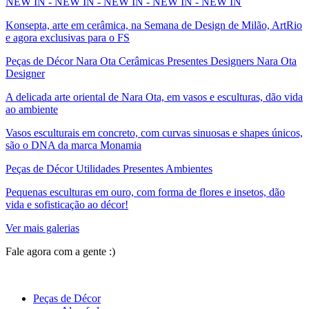
NEW IN - NEW IN - NEW IN - NEW IN - NEW IN
Konsepta, arte em cerâmica, na Semana de Design de Milão, ArtRio
e agora exclusivas para o FS
Peças de Décor Nara Ota Cerâmicas Presentes Designers Nara Ota
Designer
A delicada arte oriental de Nara Ota, em vasos e esculturas, dão vida
ao ambiente
Vasos esculturais em concreto, com curvas sinuosas e shapes únicos,
são o DNA da marca Monamia
Peças de Décor Utilidades Presentes Ambientes
Pequenas esculturas em ouro, com forma de flores e insetos, dão
vida e sofisticação ao décor!
Ver mais galerias
Fale agora com a gente :)
(11) 9 9192-8504
Peças de Décor