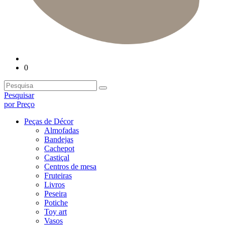
0
Pesquisar
por Preço
Peças de Décor
Almofadas
Bandejas
Cachepot
Castiçal
Centros de mesa
Fruteiras
Livros
Peseira
Potiche
Toy art
Vasos