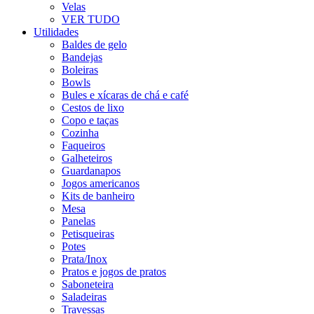
Velas
VER TUDO
Utilidades
Baldes de gelo
Bandejas
Boleiras
Bowls
Bules e xícaras de chá e café
Cestos de lixo
Copo e taças
Cozinha
Faqueiros
Galheteiros
Guardanapos
Jogos americanos
Kits de banheiro
Mesa
Panelas
Petisqueiras
Potes
Prata/Inox
Pratos e jogos de pratos
Saboneteira
Saladeiras
Travessas