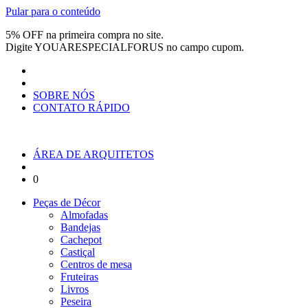
Pular para o conteúdo
5% OFF na primeira compra no site.
Digite
YOUARESPECIALFORUS
no campo cupom.
SOBRE NÓS
CONTATO RÁPIDO
ÁREA DE ARQUITETOS
0
Peças de Décor
Almofadas
Bandejas
Cachepot
Castiçal
Centros de mesa
Fruteiras
Livros
Peseira