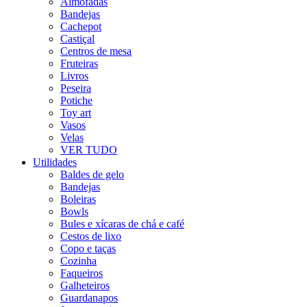
Almofadas
Bandejas
Cachepot
Castiçal
Centros de mesa
Fruteiras
Livros
Peseira
Potiche
Toy art
Vasos
Velas
VER TUDO
Utilidades
Baldes de gelo
Bandejas
Boleiras
Bowls
Bules e xícaras de chá e café
Cestos de lixo
Copo e taças
Cozinha
Faqueiros
Galheteiros
Guardanapos