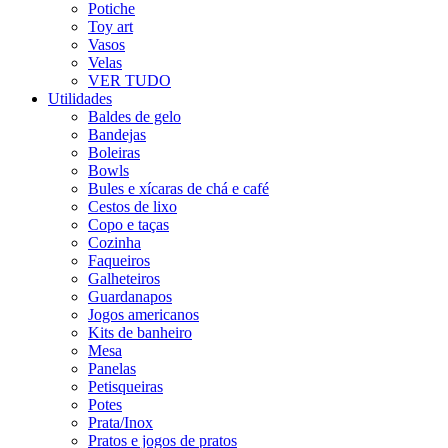
Potiche
Toy art
Vasos
Velas
VER TUDO
Utilidades
Baldes de gelo
Bandejas
Boleiras
Bowls
Bules e xícaras de chá e café
Cestos de lixo
Copo e taças
Cozinha
Faqueiros
Galheteiros
Guardanapos
Jogos americanos
Kits de banheiro
Mesa
Panelas
Petisqueiras
Potes
Prata/Inox
Pratos e jogos de pratos