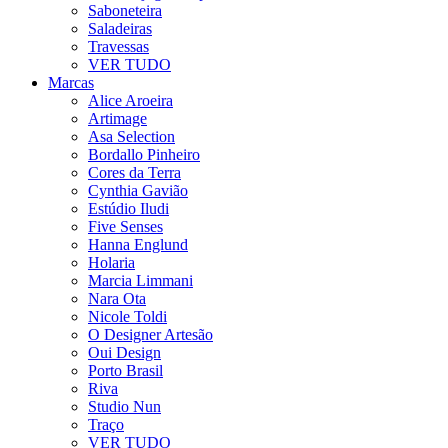
Saboneteira
Saladeiras
Travessas
VER TUDO
Marcas
Alice Aroeira
Artimage
Asa Selection
Bordallo Pinheiro
Cores da Terra
Cynthia Gavião
Estúdio Iludi
Five Senses
Hanna Englund
Holaria
Marcia Limmani
Nara Ota
Nicole Toldi
O Designer Artesão
Oui Design
Porto Brasil
Riva
Studio Nun
Traço
VER TUDO