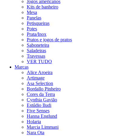
Jogos americanos
Kits de banheiro
Mesa
Panelas
Petisqueiras
Potes
Prata/Inox
Pratos e jogos de pratos
Saboneteira
Saladeiras
Travessas
VER TUDO
Marcas
Alice Aroeira
Artimage
Asa Selection
Bordallo Pinheiro
Cores da Terra
Cynthia Gavião
Estúdio Iludi
Five Senses
Hanna Englund
Holaria
Marcia Limmani
Nara Ota