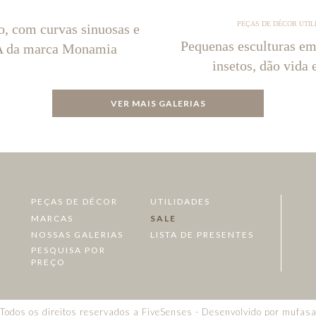
PEÇAS DE DÉCOR UTIL
o, com curvas sinuosas e
Pequenas esculturas em
NA da marca Monamia
insetos, dão vida 
VER MAIS GALERIAS
PEÇAS DE DÉCOR
UTILIDADES
MARCAS
SALE
NOSSAS GALERIAS
LISTA DE PRESENTES
PESQUISA POR
PREÇO
Todos os direitos reservados a FiveSenses - Desenvolvido por
mufas