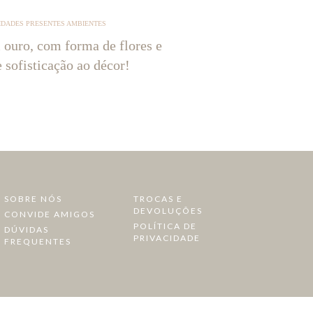
IDADES PRESENTES AMBIENTES
 ouro, com forma de flores e
e sofisticação ao décor!
SOBRE NÓS
TROCAS E
DEVOLUÇÕES
CONVIDE AMIGOS
POLÍTICA DE
DÚVIDAS
PRIVACIDADE
FREQUENTES
a