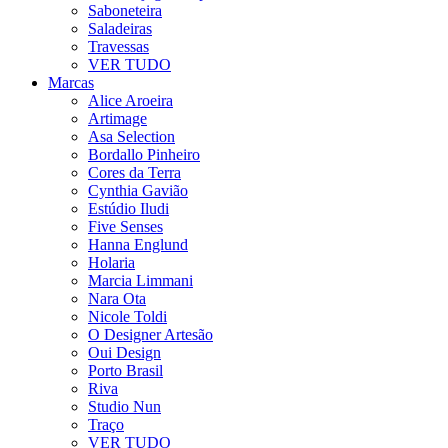
Saboneteira
Saladeiras
Travessas
VER TUDO
Marcas
Alice Aroeira
Artimage
Asa Selection
Bordallo Pinheiro
Cores da Terra
Cynthia Gavião
Estúdio Iludi
Five Senses
Hanna Englund
Holaria
Marcia Limmani
Nara Ota
Nicole Toldi
O Designer Artesão
Oui Design
Porto Brasil
Riva
Studio Nun
Traço
VER TUDO