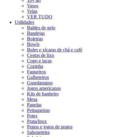
Toy art
Vasos
Velas
VER TUDO
Utilidades
Baldes de gelo
Bandejas
Boleiras
Bowls
Bules e xícaras de chá e café
Cestos de lixo
Copo e taças
Cozinha
Faqueiros
Galheteiros
Guardanapos
Jogos americanos
Kits de banheiro
Mesa
Panelas
Petisqueiras
Potes
Prata/Inox
Pratos e jogos de pratos
Saboneteira