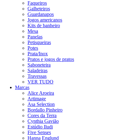
Faqueiros
Galheteiros
Guardanapos
Jogos americanos
Kits de banheiro
Mesa
Panelas
Petisqueiras
Potes
Prata/Inox
Pratos e jogos de pratos
Saboneteira
Saladeiras
Travessas
VER TUDO
Marcas
Alice Aroeira
Artimage
Asa Selection
Bordallo Pinheiro
Cores da Terra
Cynthia Gavião
Estúdio Iludi
Five Senses
Hanna Englund