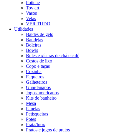
Potiche
Toy art
Vasos
Velas
VER TUDO
Utilidades
Baldes de gelo
Bandejas
Boleiras
Bowls
Bules e xícaras de chá e café
Cestos de lixo
Copo e taças
Cozinha
Faqueiros
Galheteiros
Guardanapos
Jogos americanos
Kits de banheiro
Mesa
Panelas
Petisqueiras
Potes
Prata/Inox
Pratos e jogos de pratos