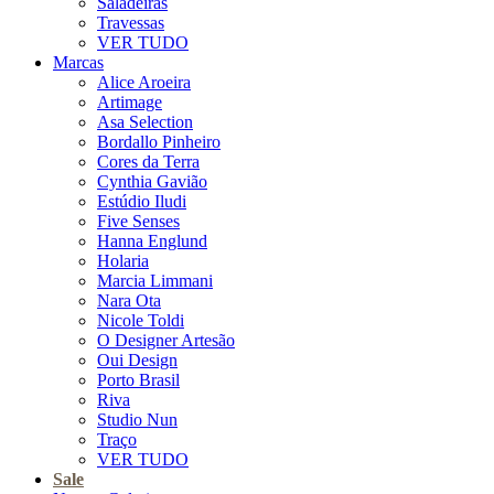
Saladeiras
Travessas
VER TUDO
Marcas
Alice Aroeira
Artimage
Asa Selection
Bordallo Pinheiro
Cores da Terra
Cynthia Gavião
Estúdio Iludi
Five Senses
Hanna Englund
Holaria
Marcia Limmani
Nara Ota
Nicole Toldi
O Designer Artesão
Oui Design
Porto Brasil
Riva
Studio Nun
Traço
VER TUDO
Sale