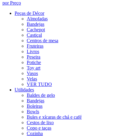
por Preço
Peças de Décor
Almofadas
Bandejas
Cachepot
Castiçal
Centros de mesa
Fruteiras
Livros
Peseira
Potiche
Toy art
Vasos
Velas
VER TUDO
Utilidades
Baldes de gelo
Bandejas
Boleiras
Bowls
Bules e xícaras de chá e café
Cestos de lixo
Copo e taças
Cozinha