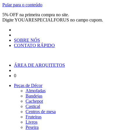
Pular para o conteúdo
5% OFF na primeira compra no site.
Digite
YOUARESPECIALFORUS
no campo cupom.
SOBRE NÓS
CONTATO RÁPIDO
ÁREA DE ARQUITETOS
0
Peças de Décor
Almofadas
Bandejas
Cachepot
Castiçal
Centros de mesa
Fruteiras
Livros
Peseira