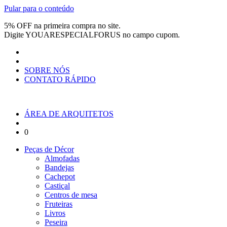
Pular para o conteúdo
5% OFF na primeira compra no site.
Digite
YOUARESPECIALFORUS
no campo cupom.
SOBRE NÓS
CONTATO RÁPIDO
ÁREA DE ARQUITETOS
0
Peças de Décor
Almofadas
Bandejas
Cachepot
Castiçal
Centros de mesa
Fruteiras
Livros
Peseira