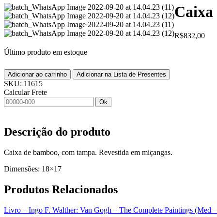
Caixa
R$
832,00
Último produto em estoque
Adicionar ao carrinho
Adicionar na Lista de Presentes
SKU:
11615
Calcular Frete
Ok
Descrição do produto
Caixa de bamboo, com tampa. Revestida em miçangas.
Dimensões: 18×17
Produtos
Relacionados
Livro – Ingo F. Walther: Van Gogh – The Complete Paintings (Med 