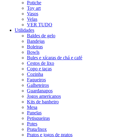
Potiche
Toy art
Vasos
Velas
VER TUDO
Utilidades
Baldes de gelo
Bandejas
Boleiras
Bowls
Bules e xícaras de chá e café
Cestos de lixo
Copo e taças
Cozinha
Faqueiros
Galheteiros
Guardanapos
Jogos americanos
Kits de banheiro
Mesa
Panelas
Petisqueiras
Potes
Prata/Inox
Pratos e jogos de pratos