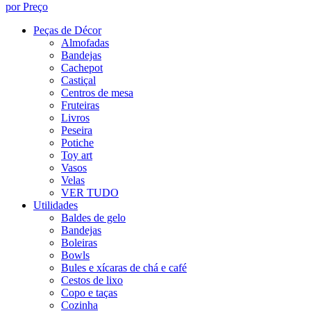
por Preço
Peças de Décor
Almofadas
Bandejas
Cachepot
Castiçal
Centros de mesa
Fruteiras
Livros
Peseira
Potiche
Toy art
Vasos
Velas
VER TUDO
Utilidades
Baldes de gelo
Bandejas
Boleiras
Bowls
Bules e xícaras de chá e café
Cestos de lixo
Copo e taças
Cozinha