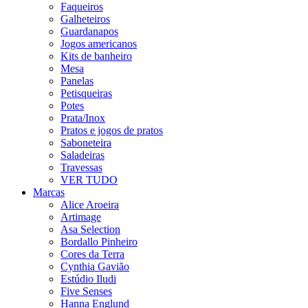
Faqueiros
Galheteiros
Guardanapos
Jogos americanos
Kits de banheiro
Mesa
Panelas
Petisqueiras
Potes
Prata/Inox
Pratos e jogos de pratos
Saboneteira
Saladeiras
Travessas
VER TUDO
Marcas
Alice Aroeira
Artimage
Asa Selection
Bordallo Pinheiro
Cores da Terra
Cynthia Gavião
Estúdio Iludi
Five Senses
Hanna Englund