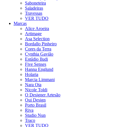
Saboneteira
Saladeiras
Travessas
VER TUDO
Marcas
Alice Aroeira
Artimage
Asa Selection
Bordallo Pinheiro
Cores da Terra
Cynthia Gavião
Estúdio Iludi
Five Senses
Hanna Englund
Holaria
Marcia Limmani
Nara Ota
Nicole Toldi
O Designer Artesão
Oui Design
Porto Brasil
Riva
Studio Nun
Traço
VER TUDO