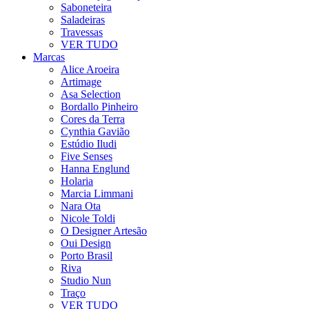
Saboneteira
Saladeiras
Travessas
VER TUDO
Marcas
Alice Aroeira
Artimage
Asa Selection
Bordallo Pinheiro
Cores da Terra
Cynthia Gavião
Estúdio Iludi
Five Senses
Hanna Englund
Holaria
Marcia Limmani
Nara Ota
Nicole Toldi
O Designer Artesão
Oui Design
Porto Brasil
Riva
Studio Nun
Traço
VER TUDO