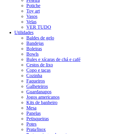
Peseira
Potiche
Toy art
Vasos
Velas
VER TUDO
Utilidades
Baldes de gelo
Bandejas
Boleiras
Bowls
Bules e xícaras de chá e café
Cestos de lixo
Copo e taças
Cozinha
Faqueiros
Galheteiros
Guardanapos
Jogos americanos
Kits de banheiro
Mesa
Panelas
Petisqueiras
Potes
Prata/Inox