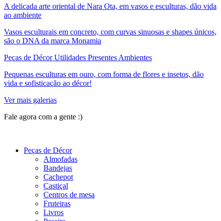
A delicada arte oriental de Nara Ota, em vasos e esculturas, dão vida
ao ambiente
Vasos esculturais em concreto, com curvas sinuosas e shapes únicos,
são o DNA da marca Monamia
Peças de Décor Utilidades Presentes Ambientes
Pequenas esculturas em ouro, com forma de flores e insetos, dão
vida e sofisticação ao décor!
Ver mais galerias
Fale agora com a gente :)
(11) 9 9192-8504
Peças de Décor
Almofadas
Bandejas
Cachepot
Castiçal
Centros de mesa
Fruteiras
Livros