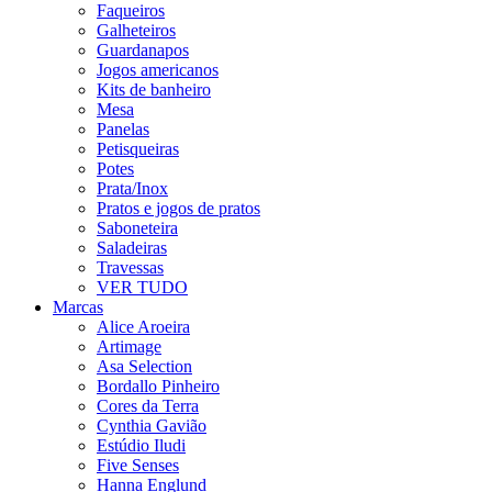
Faqueiros
Galheteiros
Guardanapos
Jogos americanos
Kits de banheiro
Mesa
Panelas
Petisqueiras
Potes
Prata/Inox
Pratos e jogos de pratos
Saboneteira
Saladeiras
Travessas
VER TUDO
Marcas
Alice Aroeira
Artimage
Asa Selection
Bordallo Pinheiro
Cores da Terra
Cynthia Gavião
Estúdio Iludi
Five Senses
Hanna Englund