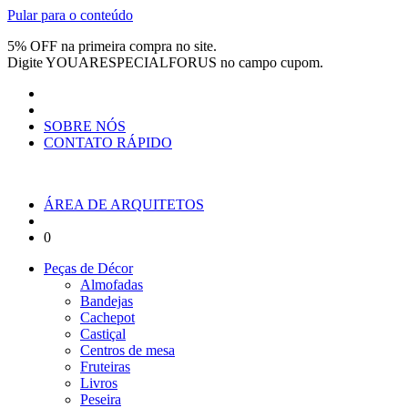
Pular para o conteúdo
5% OFF na primeira compra no site.
Digite
YOUARESPECIALFORUS
no campo cupom.
SOBRE NÓS
CONTATO RÁPIDO
ÁREA DE ARQUITETOS
0
Peças de Décor
Almofadas
Bandejas
Cachepot
Castiçal
Centros de mesa
Fruteiras
Livros
Peseira