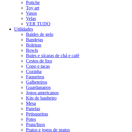
Potiche
Toy art
Vasos
Velas
VER TUDO
Utilidades
Baldes de gelo
Bandejas
Boleiras
Bowls
Bules e xícaras de chá e café
Cestos de lixo
Copo e taças
Cozinha
Faqueiros
Galheteiros
Guardanapos
Jogos americanos
Kits de banheiro
Mesa
Panelas
Petisqueiras
Potes
Prata/Inox
Pratos e jogos de pratos