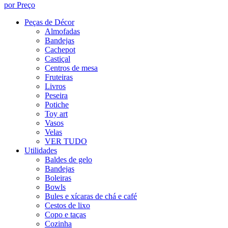
por Preço
Peças de Décor
Almofadas
Bandejas
Cachepot
Castiçal
Centros de mesa
Fruteiras
Livros
Peseira
Potiche
Toy art
Vasos
Velas
VER TUDO
Utilidades
Baldes de gelo
Bandejas
Boleiras
Bowls
Bules e xícaras de chá e café
Cestos de lixo
Copo e taças
Cozinha