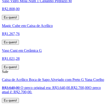
Vaso Vidro Mola Núm 1 Castanho Pedrazzi M
R$
2.808,00
Eu quero!
Magic Cube em Caixa de Acrílico
R$
1.267,76
Eu quero!
Vaso Cuni em Cerâmica G
R$
1.021,28
Eu quero!
Sale
Caixa de Acrílico Boca de Sapo Alvejado com Preto G Yana Coelho
R$
3.640,00
O preço original era: R$3.640,00.
R$
2.700,00
O preço
atual é: R$2.700,00.
Eu quero!