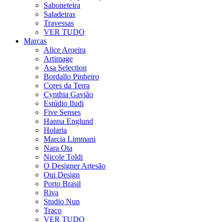
Saboneteira
Saladeiras
Travessas
VER TUDO
Marcas
Alice Aroeira
Artimage
Asa Selection
Bordallo Pinheiro
Cores da Terra
Cynthia Gavião
Estúdio Iludi
Five Senses
Hanna Englund
Holaria
Marcia Limmani
Nara Ota
Nicole Toldi
O Designer Artesão
Oui Design
Porto Brasil
Riva
Studio Nun
Traço
VER TUDO