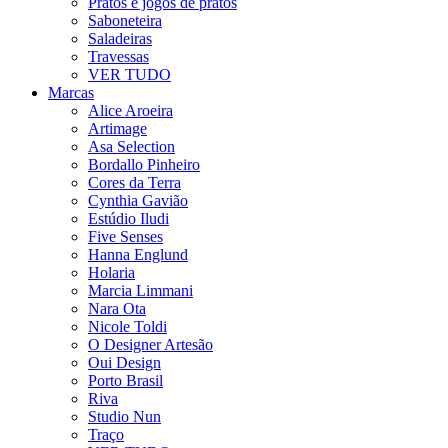
Pratos e jogos de pratos
Saboneteira
Saladeiras
Travessas
VER TUDO
Marcas
Alice Aroeira
Artimage
Asa Selection
Bordallo Pinheiro
Cores da Terra
Cynthia Gavião
Estúdio Iludi
Five Senses
Hanna Englund
Holaria
Marcia Limmani
Nara Ota
Nicole Toldi
O Designer Artesão
Oui Design
Porto Brasil
Riva
Studio Nun
Traço