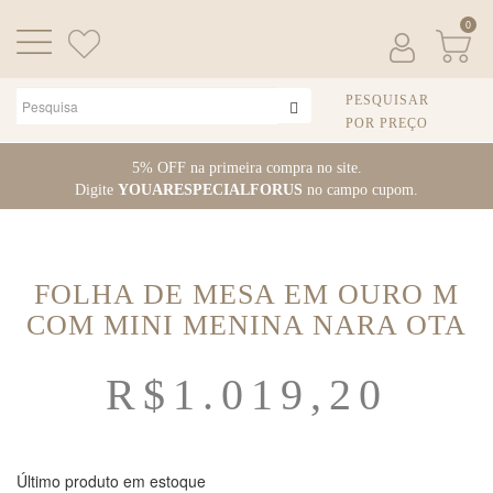
0
PESQUISAR
POR PREÇO
Pular
5% OFF na primeira compra no site.
para
Digite
YOUARESPECIALFORUS
no campo cupom.
o
conteúdo
FOLHA DE MESA EM OURO M
COM MINI MENINA NARA OTA
R$
1.019,20
Último produto em estoque