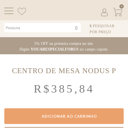
0
PESQUISAR
POR PREÇO
Pular para o conteúdo
5% OFF na primeira compra no site.
Digite
YOUARESPECIALFORUS
no campo cupom.
CENTRO DE MESA NODUS P
R$
385,84
ADICIONAR AO CARRINHO