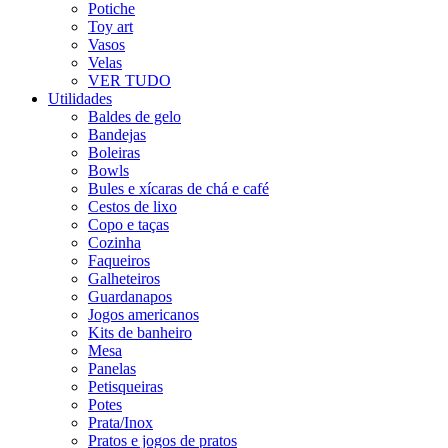
Potiche
Toy art
Vasos
Velas
VER TUDO
Utilidades
Baldes de gelo
Bandejas
Boleiras
Bowls
Bules e xícaras de chá e café
Cestos de lixo
Copo e taças
Cozinha
Faqueiros
Galheteiros
Guardanapos
Jogos americanos
Kits de banheiro
Mesa
Panelas
Petisqueiras
Potes
Prata/Inox
Pratos e jogos de pratos