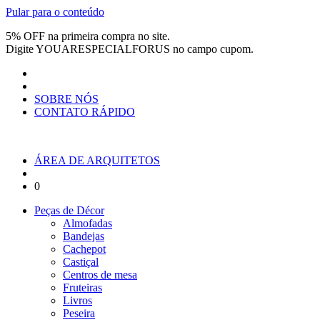
Pular para o conteúdo
5% OFF na primeira compra no site.
Digite
YOUARESPECIALFORUS
no campo cupom.
SOBRE NÓS
CONTATO RÁPIDO
ÁREA DE ARQUITETOS
0
Peças de Décor
Almofadas
Bandejas
Cachepot
Castiçal
Centros de mesa
Fruteiras
Livros
Peseira