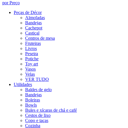
por Preço
Peças de Décor
Almofadas
Bandejas
Cachepot
Castiçal
Centros de mesa
Fruteiras
Livros
Peseira
Potiche
Toy art
Vasos
Velas
VER TUDO
Utilidades
Baldes de gelo
Bandejas
Boleiras
Bowls
Bules e xícaras de chá e café
Cestos de lixo
Copo e taças
Cozinha