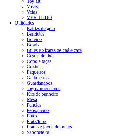
Toy art
Vasos
Velas
VER TUDO
Utilidades
Baldes de gelo
Bandejas
Boleiras
Bowls
Bules e xícaras de chá e café
Cestos de lixo
Copo e taças
Cozinha
Faqueiros
Galheteiros
Guardanapos
Jogos americanos
Kits de banheiro
Mesa
Panelas
Petisqueiras
Potes
Prata/Inox
Pratos e jogos de pratos
Saboneteira