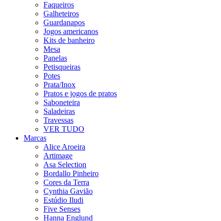
Faqueiros
Galheteiros
Guardanapos
Jogos americanos
Kits de banheiro
Mesa
Panelas
Petisqueiras
Potes
Prata/Inox
Pratos e jogos de pratos
Saboneteira
Saladeiras
Travessas
VER TUDO
Marcas
Alice Aroeira
Artimage
Asa Selection
Bordallo Pinheiro
Cores da Terra
Cynthia Gavião
Estúdio Iludi
Five Senses
Hanna Englund