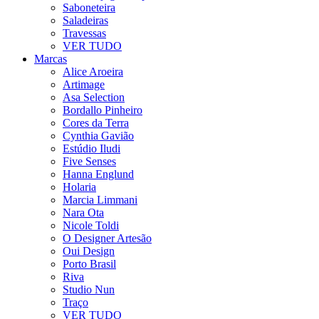
Saboneteira
Saladeiras
Travessas
VER TUDO
Marcas
Alice Aroeira
Artimage
Asa Selection
Bordallo Pinheiro
Cores da Terra
Cynthia Gavião
Estúdio Iludi
Five Senses
Hanna Englund
Holaria
Marcia Limmani
Nara Ota
Nicole Toldi
O Designer Artesão
Oui Design
Porto Brasil
Riva
Studio Nun
Traço
VER TUDO