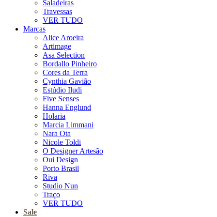
Saladeiras
Travessas
VER TUDO
Marcas
Alice Aroeira
Artimage
Asa Selection
Bordallo Pinheiro
Cores da Terra
Cynthia Gavião
Estúdio Iludi
Five Senses
Hanna Englund
Holaria
Marcia Limmani
Nara Ota
Nicole Toldi
O Designer Artesão
Oui Design
Porto Brasil
Riva
Studio Nun
Traço
VER TUDO
Sale