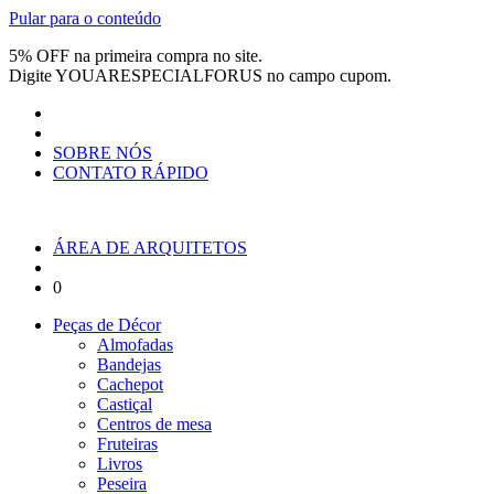
Pular para o conteúdo
5% OFF na primeira compra no site.
Digite
YOUARESPECIALFORUS
no campo cupom.
SOBRE NÓS
CONTATO RÁPIDO
ÁREA DE ARQUITETOS
0
Peças de Décor
Almofadas
Bandejas
Cachepot
Castiçal
Centros de mesa
Fruteiras
Livros
Peseira