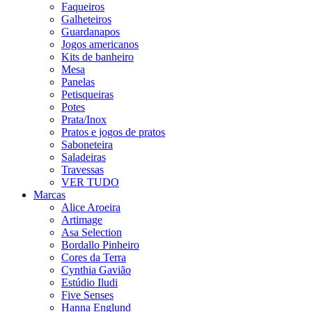
Faqueiros
Galheteiros
Guardanapos
Jogos americanos
Kits de banheiro
Mesa
Panelas
Petisqueiras
Potes
Prata/Inox
Pratos e jogos de pratos
Saboneteira
Saladeiras
Travessas
VER TUDO
Marcas
Alice Aroeira
Artimage
Asa Selection
Bordallo Pinheiro
Cores da Terra
Cynthia Gavião
Estúdio Iludi
Five Senses
Hanna Englund