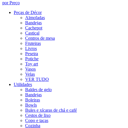
por Preço
Peças de Décor
Almofadas
Bandejas
Cachepot
Castiçal
Centros de mesa
Fruteiras
Livros
Peseira
Potiche
Toy art
Vasos
Velas
VER TUDO
Utilidades
Baldes de gelo
Bandejas
Boleiras
Bowls
Bules e xícaras de chá e café
Cestos de lixo
Copo e taças
Cozinha