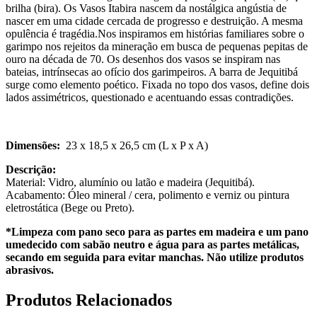
brilha (bira). Os Vasos Itabira nascem da nostálgica angústia de
nascer em uma cidade cercada de progresso e destruição. A mesma
opulência é tragédia.Nos inspiramos em histórias familiares sobre o
garimpo nos rejeitos da mineração em busca de pequenas pepitas de
ouro na década de 70. Os desenhos dos vasos se inspiram nas
bateias, intrínsecas ao ofício dos garimpeiros. A barra de Jequitibá
surge como elemento poético. Fixada no topo dos vasos, define dois
lados assimétricos, questionado e acentuando essas contradições.
Dimensões:
23 x 18,5 x 26,5 cm (L x P x A)
Descrição:
Material: Vidro, alumínio ou latão e madeira (Jequitibá).
Acabamento: Óleo mineral / cera, polimento e verniz ou pintura
eletrostática (Bege ou Preto).
*Limpeza com pano seco para as partes em madeira e um pano
umedecido com sabão neutro e água para as partes metálicas,
secando em seguida para evitar manchas. Não utilize produtos
abrasivos.
Produtos
Relacionados