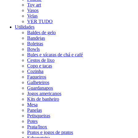
Toy art
Vasos
Velas
VER TUDO
Utilidades
Baldes de gelo
Bandejas
Boleiras
Bowls
Bules e xícaras de chá e café
Cestos de lixo
Copo e taças
Cozinha
Faqueiros
Galheteiros
Guardanapos
Jogos americanos
Kits de banheiro
Mesa
Panelas
Petisqueiras
Potes
Prata/Inox
Pratos e jogos de pratos
Saboneteira