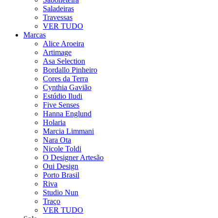
Saladeiras
Travessas
VER TUDO
Marcas
Alice Aroeira
Artimage
Asa Selection
Bordallo Pinheiro
Cores da Terra
Cynthia Gavião
Estúdio Iludi
Five Senses
Hanna Englund
Holaria
Marcia Limmani
Nara Ota
Nicole Toldi
O Designer Artesão
Oui Design
Porto Brasil
Riva
Studio Nun
Traço
VER TUDO