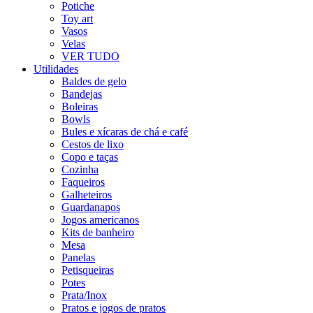
Potiche
Toy art
Vasos
Velas
VER TUDO
Utilidades
Baldes de gelo
Bandejas
Boleiras
Bowls
Bules e xícaras de chá e café
Cestos de lixo
Copo e taças
Cozinha
Faqueiros
Galheteiros
Guardanapos
Jogos americanos
Kits de banheiro
Mesa
Panelas
Petisqueiras
Potes
Prata/Inox
Pratos e jogos de pratos