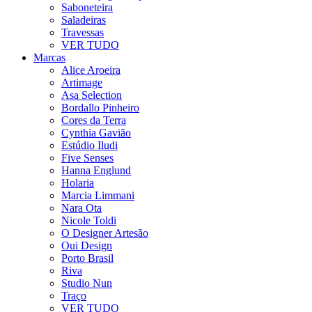
Saboneteira
Saladeiras
Travessas
VER TUDO
Marcas
Alice Aroeira
Artimage
Asa Selection
Bordallo Pinheiro
Cores da Terra
Cynthia Gavião
Estúdio Iludi
Five Senses
Hanna Englund
Holaria
Marcia Limmani
Nara Ota
Nicole Toldi
O Designer Artesão
Oui Design
Porto Brasil
Riva
Studio Nun
Traço
VER TUDO