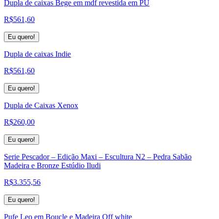
Dupla de caixas Bege em mdf revestida em PU
R$
561,60
Eu quero!
Dupla de caixas Indie
R$
561,60
Eu quero!
Dupla de Caixas Xenox
R$
260,00
Eu quero!
Serie Pescador – Edição Maxi – Escultura N2 – Pedra Sabão
Madeira e Bronze Estúdio Iludi
R$
3.355,56
Eu quero!
Pufe Leo em Boucle e Madeira Off white