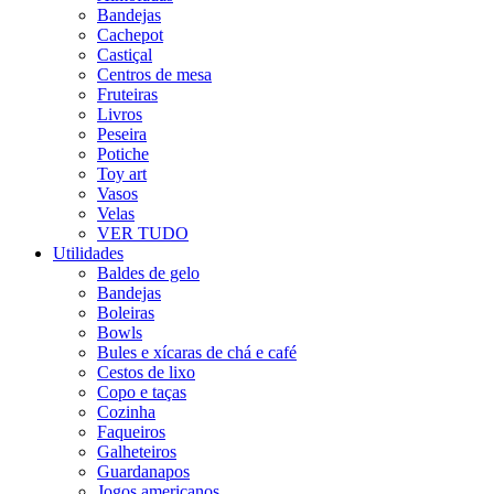
Bandejas
Cachepot
Castiçal
Centros de mesa
Fruteiras
Livros
Peseira
Potiche
Toy art
Vasos
Velas
VER TUDO
Utilidades
Baldes de gelo
Bandejas
Boleiras
Bowls
Bules e xícaras de chá e café
Cestos de lixo
Copo e taças
Cozinha
Faqueiros
Galheteiros
Guardanapos
Jogos americanos