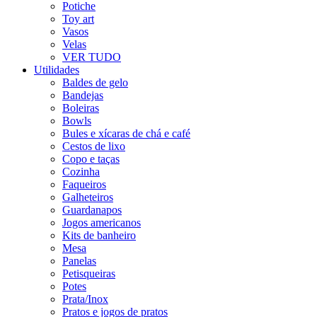
Potiche
Toy art
Vasos
Velas
VER TUDO
Utilidades
Baldes de gelo
Bandejas
Boleiras
Bowls
Bules e xícaras de chá e café
Cestos de lixo
Copo e taças
Cozinha
Faqueiros
Galheteiros
Guardanapos
Jogos americanos
Kits de banheiro
Mesa
Panelas
Petisqueiras
Potes
Prata/Inox
Pratos e jogos de pratos