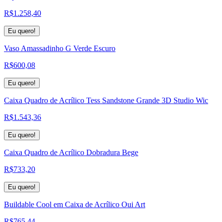
R$
1.258,40
Eu quero!
Vaso Amassadinho G Verde Escuro
R$
600,08
Eu quero!
Caixa Quadro de Acrílico Tess Sandstone Grande 3D Studio Wic
R$
1.543,36
Eu quero!
Caixa Quadro de Acrílico Dobradura Bege
R$
733,20
Eu quero!
Buildable Cool em Caixa de Acrílico Oui Art
R$
765,44