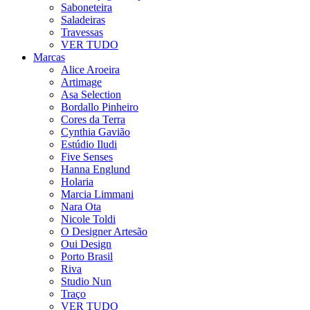
Saboneteira
Saladeiras
Travessas
VER TUDO
Marcas
Alice Aroeira
Artimage
Asa Selection
Bordallo Pinheiro
Cores da Terra
Cynthia Gavião
Estúdio Iludi
Five Senses
Hanna Englund
Holaria
Marcia Limmani
Nara Ota
Nicole Toldi
O Designer Artesão
Oui Design
Porto Brasil
Riva
Studio Nun
Traço
VER TUDO