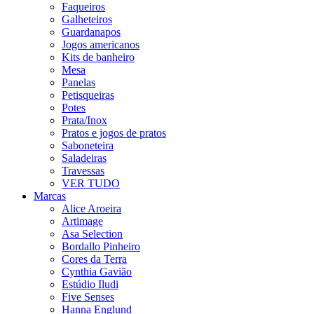
Faqueiros
Galheteiros
Guardanapos
Jogos americanos
Kits de banheiro
Mesa
Panelas
Petisqueiras
Potes
Prata/Inox
Pratos e jogos de pratos
Saboneteira
Saladeiras
Travessas
VER TUDO
Marcas
Alice Aroeira
Artimage
Asa Selection
Bordallo Pinheiro
Cores da Terra
Cynthia Gavião
Estúdio Iludi
Five Senses
Hanna Englund