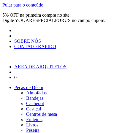
Pular para o conteúdo
5% OFF na primeira compra no site.
Digite
YOUARESPECIALFORUS
no campo cupom.
SOBRE NÓS
CONTATO RÁPIDO
ÁREA DE ARQUITETOS
0
Peças de Décor
Almofadas
Bandejas
Cachepot
Castiçal
Centros de mesa
Fruteiras
Livros
Peseira