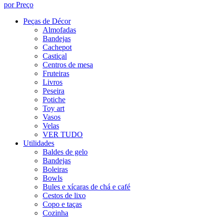
por Preço
Peças de Décor
Almofadas
Bandejas
Cachepot
Castiçal
Centros de mesa
Fruteiras
Livros
Peseira
Potiche
Toy art
Vasos
Velas
VER TUDO
Utilidades
Baldes de gelo
Bandejas
Boleiras
Bowls
Bules e xícaras de chá e café
Cestos de lixo
Copo e taças
Cozinha