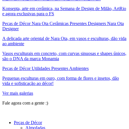
Konsepta, arte em cerâmica, na Semana de Design de Milão, ArtRio
e agora exclusivas para o FS
Peças de Décor Nara Ota Cerâmicas Presentes Designers Nara Ota
Designer
A delicada arte oriental de Nara Ota, em vasos e esculturas, dão vida
ao ambiente
Vasos esculturais em concreto, com curvas sinuosas e shapes únicos,
são o DNA da marca Monamia
Peças de Décor Utilidades Presentes Ambientes
Pequenas esculturas em ouro, com forma de flores e insetos, dão
vida e sofisticação ao décor!
Ver mais galerias
Fale agora com a gente :)
(11) 9 9192-8504
Peças de Décor
Almofadas