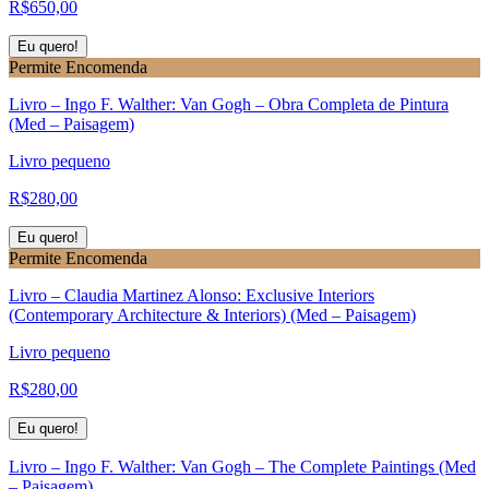
R$
650,00
Eu quero!
Permite Encomenda
Livro – Ingo F. Walther: Van Gogh – Obra Completa de Pintura
(Med – Paisagem)
Livro pequeno
R$
280,00
Eu quero!
Permite Encomenda
Livro – Claudia Martinez Alonso: Exclusive Interiors
(Contemporary Architecture & Interiors) (Med – Paisagem)
Livro pequeno
R$
280,00
Eu quero!
Livro – Ingo F. Walther: Van Gogh – The Complete Paintings (Med
– Paisagem)