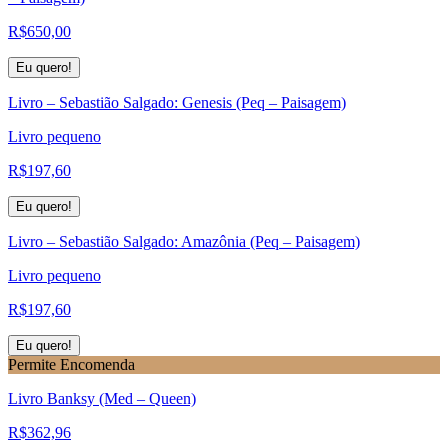
R$
650,00
Eu quero!
Livro – Sebastião Salgado: Genesis (Peq – Paisagem)
Livro pequeno
R$
197,60
Eu quero!
Livro – Sebastião Salgado: Amazônia (Peq – Paisagem)
Livro pequeno
R$
197,60
Eu quero!
Permite Encomenda
Livro Banksy (Med – Queen)
R$
362,96