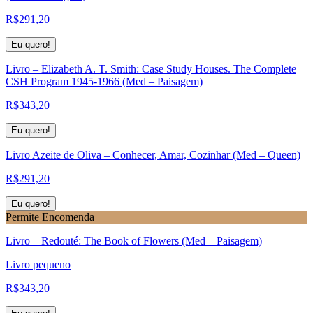
R$
291,20
Eu quero!
Livro – Elizabeth A. T. Smith: Case Study Houses. The Complete
CSH Program 1945-1966 (Med – Paisagem)
R$
343,20
Eu quero!
Livro Azeite de Oliva – Conhecer, Amar, Cozinhar (Med – Queen)
R$
291,20
Eu quero!
Permite Encomenda
Livro – Redouté: The Book of Flowers (Med – Paisagem)
Livro pequeno
R$
343,20