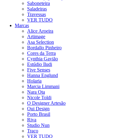
Saboneteira
Saladeiras
Travessas
VER TUDO
Marcas
Alice Aroeira
Artimage
Asa Selection
Bordallo Pinheiro
Cores da Terra
Cynthia Gavião
Estúdio Iludi
Five Senses
Hanna Englund
Holaria
Marcia Limmani
Nara Ota
Nicole Toldi
O Designer Artesão
Oui Design
Porto Brasil
Riva
Studio Nun
Traço
VER TUDO