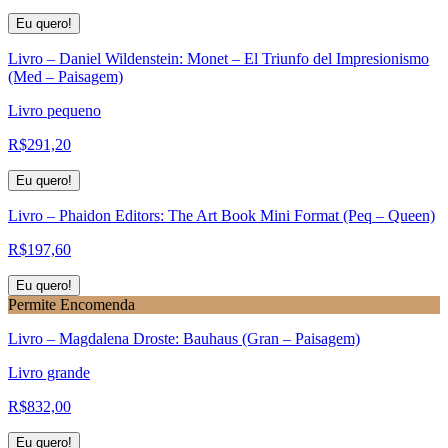
Eu quero!
Livro – Daniel Wildenstein: Monet – El Triunfo del Impresionismo
(Med – Paisagem)
Livro pequeno
R$
291,20
Eu quero!
Livro – Phaidon Editors: The Art Book Mini Format (Peq – Queen)
R$
197,60
Eu quero!
Permite Encomenda
Livro – Magdalena Droste: Bauhaus (Gran – Paisagem)
Livro grande
R$
832,00
Eu quero!