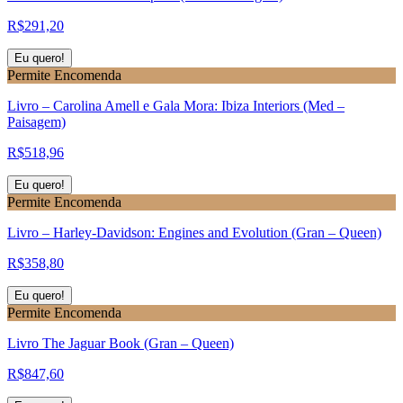
R$
291,20
Eu quero!
Permite Encomenda
Livro – Carolina Amell e Gala Mora: Ibiza Interiors (Med –
Paisagem)
R$
518,96
Eu quero!
Permite Encomenda
Livro – Harley-Davidson: Engines and Evolution (Gran – Queen)
R$
358,80
Eu quero!
Permite Encomenda
Livro The Jaguar Book (Gran – Queen)
R$
847,60