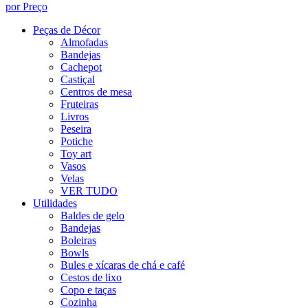
por Preço
Peças de Décor
Almofadas
Bandejas
Cachepot
Castiçal
Centros de mesa
Fruteiras
Livros
Peseira
Potiche
Toy art
Vasos
Velas
VER TUDO
Utilidades
Baldes de gelo
Bandejas
Boleiras
Bowls
Bules e xícaras de chá e café
Cestos de lixo
Copo e taças
Cozinha