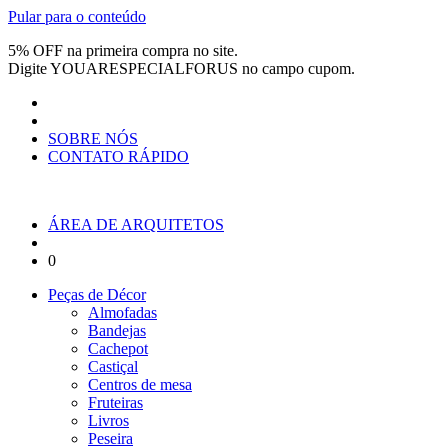
Pular para o conteúdo
5% OFF na primeira compra no site.
Digite
YOUARESPECIALFORUS
no campo cupom.
SOBRE NÓS
CONTATO RÁPIDO
ÁREA DE ARQUITETOS
0
Peças de Décor
Almofadas
Bandejas
Cachepot
Castiçal
Centros de mesa
Fruteiras
Livros
Peseira