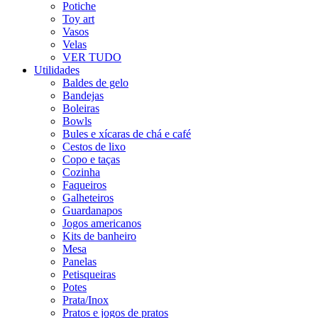
Potiche
Toy art
Vasos
Velas
VER TUDO
Utilidades
Baldes de gelo
Bandejas
Boleiras
Bowls
Bules e xícaras de chá e café
Cestos de lixo
Copo e taças
Cozinha
Faqueiros
Galheteiros
Guardanapos
Jogos americanos
Kits de banheiro
Mesa
Panelas
Petisqueiras
Potes
Prata/Inox
Pratos e jogos de pratos