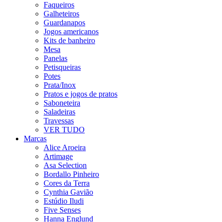
Faqueiros
Galheteiros
Guardanapos
Jogos americanos
Kits de banheiro
Mesa
Panelas
Petisqueiras
Potes
Prata/Inox
Pratos e jogos de pratos
Saboneteira
Saladeiras
Travessas
VER TUDO
Marcas
Alice Aroeira
Artimage
Asa Selection
Bordallo Pinheiro
Cores da Terra
Cynthia Gavião
Estúdio Iludi
Five Senses
Hanna Englund