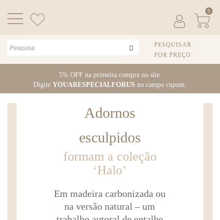
0
PESQUISAR
POR PREÇO
Pular
5% OFF na primeira compra no site.
para
Digite
YOUARESPECIALFORUS
no campo cupom.
o
conteúdo
Adornos
esculpidos
formam a coleção
‘Halo’
Em madeira carbonizada ou
na versão natural – um
trabalho autoral de entalhe