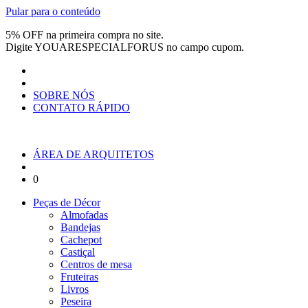
Pular para o conteúdo
5% OFF na primeira compra no site.
Digite
YOUARESPECIALFORUS
no campo cupom.
SOBRE NÓS
CONTATO RÁPIDO
ÁREA DE ARQUITETOS
0
Peças de Décor
Almofadas
Bandejas
Cachepot
Castiçal
Centros de mesa
Fruteiras
Livros
Peseira