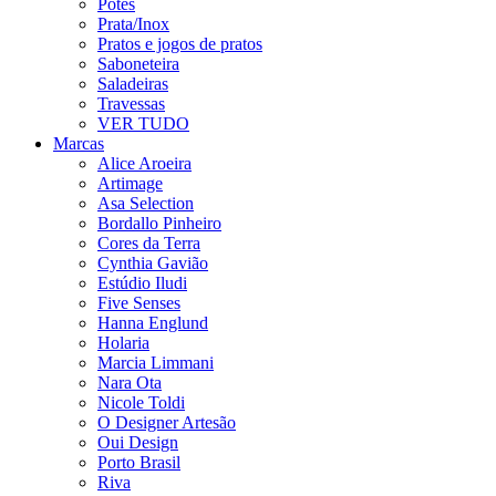
Potes
Prata/Inox
Pratos e jogos de pratos
Saboneteira
Saladeiras
Travessas
VER TUDO
Marcas
Alice Aroeira
Artimage
Asa Selection
Bordallo Pinheiro
Cores da Terra
Cynthia Gavião
Estúdio Iludi
Five Senses
Hanna Englund
Holaria
Marcia Limmani
Nara Ota
Nicole Toldi
O Designer Artesão
Oui Design
Porto Brasil
Riva