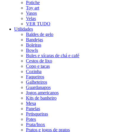
Potiche
Toy art
Vasos
Velas
VER TUDO
Utilidades
Baldes de gelo
Bandejas
Boleiras
Bowls
Bules e xícaras de chá e café
Cestos de lixo
Copo e taças
Cozinha
Faqueiros
Galheteiros
Guardanapos
Jogos americanos
Kits de banheiro
Mesa
Panelas
Petisqueiras
Potes
Prata/Inox
Pratos e jogos de pratos