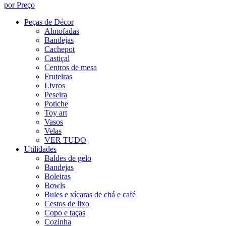
por Preço
Peças de Décor
Almofadas
Bandejas
Cachepot
Castiçal
Centros de mesa
Fruteiras
Livros
Peseira
Potiche
Toy art
Vasos
Velas
VER TUDO
Utilidades
Baldes de gelo
Bandejas
Boleiras
Bowls
Bules e xícaras de chá e café
Cestos de lixo
Copo e taças
Cozinha