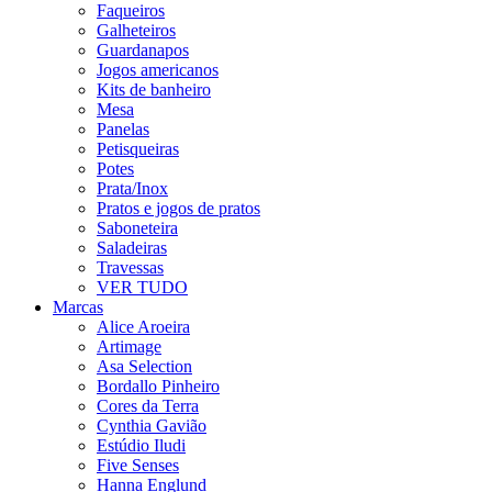
Faqueiros
Galheteiros
Guardanapos
Jogos americanos
Kits de banheiro
Mesa
Panelas
Petisqueiras
Potes
Prata/Inox
Pratos e jogos de pratos
Saboneteira
Saladeiras
Travessas
VER TUDO
Marcas
Alice Aroeira
Artimage
Asa Selection
Bordallo Pinheiro
Cores da Terra
Cynthia Gavião
Estúdio Iludi
Five Senses
Hanna Englund