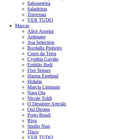
Saboneteira
Saladeiras
Travessas
VER TUDO
Marcas
Alice Aroeira
Artimage
Asa Selection
Bordallo Pinheiro
Cores da Terra
Cynthia Gavião
Estúdio Iludi
Five Senses
Hanna Englund
Holaria
Marcia Limmani
Nara Ota
Nicole Toldi
O Designer Artesão
Oui Design
Porto Brasil
Riva
Studio Nun
Traço
VER TUDO