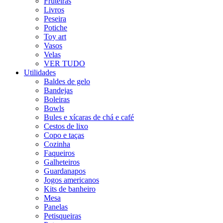
Fruteiras
Livros
Peseira
Potiche
Toy art
Vasos
Velas
VER TUDO
Utilidades
Baldes de gelo
Bandejas
Boleiras
Bowls
Bules e xícaras de chá e café
Cestos de lixo
Copo e taças
Cozinha
Faqueiros
Galheteiros
Guardanapos
Jogos americanos
Kits de banheiro
Mesa
Panelas
Petisqueiras