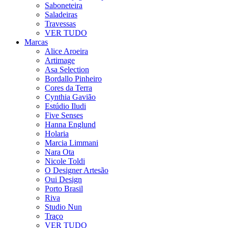
Saboneteira
Saladeiras
Travessas
VER TUDO
Marcas
Alice Aroeira
Artimage
Asa Selection
Bordallo Pinheiro
Cores da Terra
Cynthia Gavião
Estúdio Iludi
Five Senses
Hanna Englund
Holaria
Marcia Limmani
Nara Ota
Nicole Toldi
O Designer Artesão
Oui Design
Porto Brasil
Riva
Studio Nun
Traço
VER TUDO