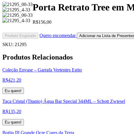
Porta Retrato Tree em 
R$
156,00
Quero encomendar
Produto Esgotado
Adicionar na Lista de Presente
SKU:
21295
Produtos
Relacionados
Coleção Envase – Garrafa Vertentes Egito
R$
421,20
Eu quero!
Taça Cristal (Titanio) Água Bar Special 344ML – Schott Zwiesel
R$
135,20
Eu quero!
Botija III Grande Ocre Cores da Terra