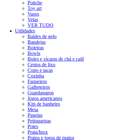
Potiche
Toy art
Vasos
Velas
VER TUDO
Utilidades
Baldes de gelo
Bandejas
Boleiras
Bowls
Bules e xícaras de chá e café
Cestos de lixo
Copo e taças
Cozinha
Faqueiros
Galheteiros
Guardanapos
Jogos americanos
Kits de banheiro
Mesa
Panelas
Petisqueiras
Potes
Prata/Inox
Pratos e jogos de pratos