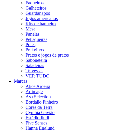
Faqueiros
Galheteiros
Guardanapos
Jogos americanos
Kits de banheiro
Mesa
Panelas
Petisqueiras
Potes
Prata/Inox
Pratos e jogos de pratos
Saboneteira
Saladeiras
Travessas
VER TUDO
Marcas
Alice Aroeira
Artimage
Asa Selection
Bordallo Pinheiro
Cores da Terra
Cynthia Gavião
Estúdio Iludi
Five Senses
Hanna Englund