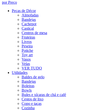
por Preço
Peças de Décor
Almofadas
Bandejas
Cachepot
Castiçal
Centros de mesa
Fruteiras
Livros
Peseira
Potiche
Toy art
Vasos
Velas
VER TUDO
Utilidades
Baldes de gelo
Bandejas
Boleiras
Bowls
Bules e xícaras de chá e café
Cestos de lixo
Copo e taças
Cozinha