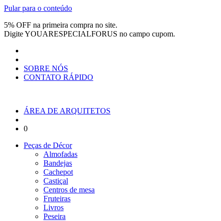
Pular para o conteúdo
5% OFF na primeira compra no site.
Digite
YOUARESPECIALFORUS
no campo cupom.
SOBRE NÓS
CONTATO RÁPIDO
ÁREA DE ARQUITETOS
0
Peças de Décor
Almofadas
Bandejas
Cachepot
Castiçal
Centros de mesa
Fruteiras
Livros
Peseira