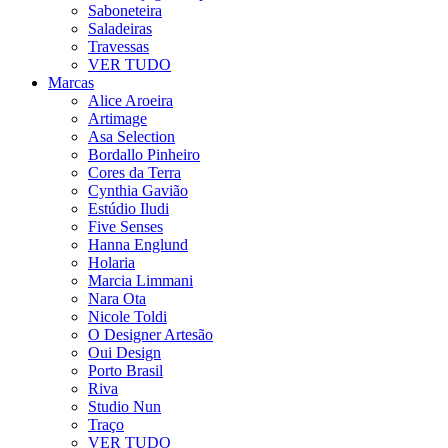
Saboneteira
Saladeiras
Travessas
VER TUDO
Marcas
Alice Aroeira
Artimage
Asa Selection
Bordallo Pinheiro
Cores da Terra
Cynthia Gavião
Estúdio Iludi
Five Senses
Hanna Englund
Holaria
Marcia Limmani
Nara Ota
Nicole Toldi
O Designer Artesão
Oui Design
Porto Brasil
Riva
Studio Nun
Traço
VER TUDO