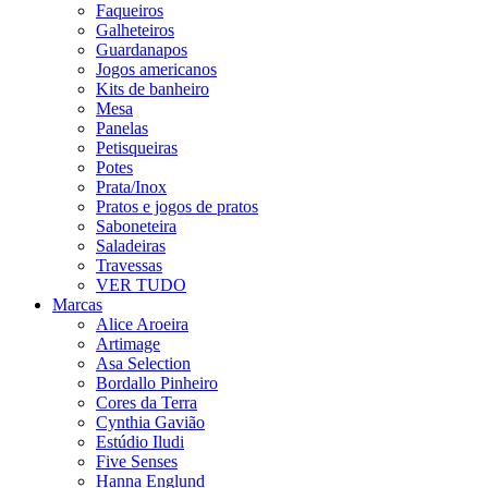
Faqueiros
Galheteiros
Guardanapos
Jogos americanos
Kits de banheiro
Mesa
Panelas
Petisqueiras
Potes
Prata/Inox
Pratos e jogos de pratos
Saboneteira
Saladeiras
Travessas
VER TUDO
Marcas
Alice Aroeira
Artimage
Asa Selection
Bordallo Pinheiro
Cores da Terra
Cynthia Gavião
Estúdio Iludi
Five Senses
Hanna Englund