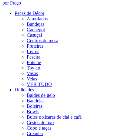
por Preço
Peças de Décor
Almofadas
Bandejas
Cachepot
Castiçal
Centros de mesa
Fruteiras
Livros
Peseira
Potiche
Toy art
Vasos
Velas
VER TUDO
Utilidades
Baldes de gelo
Bandejas
Boleiras
Bowls
Bules e xícaras de chá e café
Cestos de lixo
Copo e taças
Cozinha