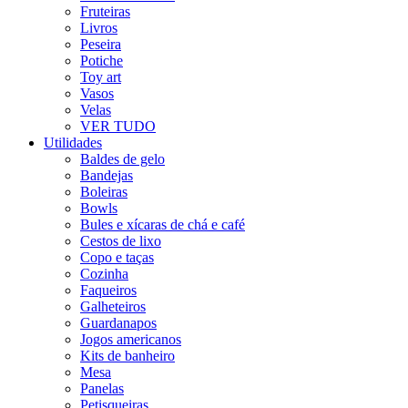
Fruteiras
Livros
Peseira
Potiche
Toy art
Vasos
Velas
VER TUDO
Utilidades
Baldes de gelo
Bandejas
Boleiras
Bowls
Bules e xícaras de chá e café
Cestos de lixo
Copo e taças
Cozinha
Faqueiros
Galheteiros
Guardanapos
Jogos americanos
Kits de banheiro
Mesa
Panelas
Petisqueiras