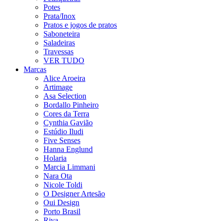
Potes
Prata/Inox
Pratos e jogos de pratos
Saboneteira
Saladeiras
Travessas
VER TUDO
Marcas
Alice Aroeira
Artimage
Asa Selection
Bordallo Pinheiro
Cores da Terra
Cynthia Gavião
Estúdio Iludi
Five Senses
Hanna Englund
Holaria
Marcia Limmani
Nara Ota
Nicole Toldi
O Designer Artesão
Oui Design
Porto Brasil
Riva