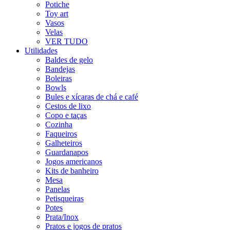
Potiche
Toy art
Vasos
Velas
VER TUDO
Utilidades
Baldes de gelo
Bandejas
Boleiras
Bowls
Bules e xícaras de chá e café
Cestos de lixo
Copo e taças
Cozinha
Faqueiros
Galheteiros
Guardanapos
Jogos americanos
Kits de banheiro
Mesa
Panelas
Petisqueiras
Potes
Prata/Inox
Pratos e jogos de pratos