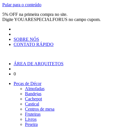
Pular para o conteúdo
5% OFF na primeira compra no site.
Digite
YOUARESPECIALFORUS
no campo cupom.
SOBRE NÓS
CONTATO RÁPIDO
ÁREA DE ARQUITETOS
0
Peças de Décor
Almofadas
Bandejas
Cachepot
Castiçal
Centros de mesa
Fruteiras
Livros
Peseira