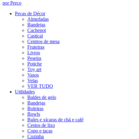
por Preço
Peças de Décor
Almofadas
Bandejas
Cachepot
Castiçal
Centros de mesa
Fruteiras
Livros
Peseira
Potiche
Toy art
Vasos
Velas
VER TUDO
Utilidades
Baldes de gelo
Bandejas
Boleiras
Bowls
Bules e xícaras de chá e café
Cestos de lixo
Copo e taças
Cozinha