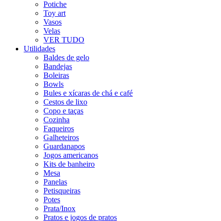
Potiche
Toy art
Vasos
Velas
VER TUDO
Utilidades
Baldes de gelo
Bandejas
Boleiras
Bowls
Bules e xícaras de chá e café
Cestos de lixo
Copo e taças
Cozinha
Faqueiros
Galheteiros
Guardanapos
Jogos americanos
Kits de banheiro
Mesa
Panelas
Petisqueiras
Potes
Prata/Inox
Pratos e jogos de pratos