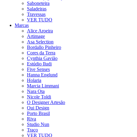
Saboneteira
Saladeiras
Travessas
VER TUDO
Marcas
Alice Aroeira
Artimage
Asa Selection
Bordallo Pinheiro
Cores da Terra
Cynthia Gavião
Estúdio Iludi
Five Senses
Hanna Englund
Holaria
Marcia Limmani
Nara Ota
Nicole Toldi
O Designer Artesão
Oui Design
Porto Brasil
Riva
Studio Nun
Traço
VER TUDO