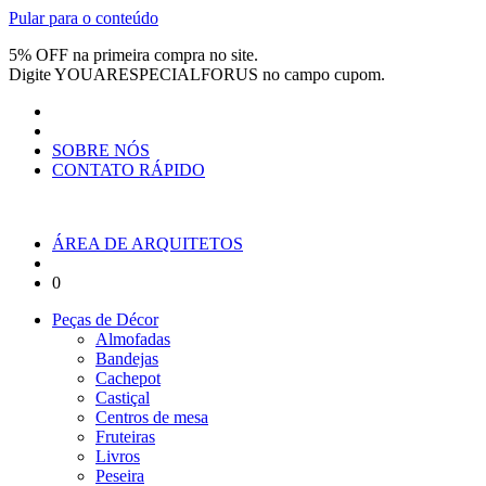
Pular para o conteúdo
5% OFF na primeira compra no site.
Digite
YOUARESPECIALFORUS
no campo cupom.
SOBRE NÓS
CONTATO RÁPIDO
ÁREA DE ARQUITETOS
0
Peças de Décor
Almofadas
Bandejas
Cachepot
Castiçal
Centros de mesa
Fruteiras
Livros
Peseira