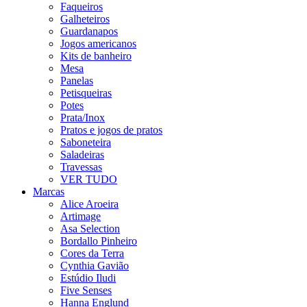
Faqueiros
Galheteiros
Guardanapos
Jogos americanos
Kits de banheiro
Mesa
Panelas
Petisqueiras
Potes
Prata/Inox
Pratos e jogos de pratos
Saboneteira
Saladeiras
Travessas
VER TUDO
Marcas
Alice Aroeira
Artimage
Asa Selection
Bordallo Pinheiro
Cores da Terra
Cynthia Gavião
Estúdio Iludi
Five Senses
Hanna Englund