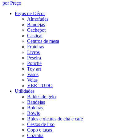
por Preço
Peças de Décor
Almofadas
Bandejas
Cachepot
Castiçal
Centros de mesa
Fruteiras
Livros
Peseira
Potiche
Toy art
Vasos
Velas
VER TUDO
Utilidades
Baldes de gelo
Bandejas
Boleiras
Bowls
Bules e xícaras de chá e café
Cestos de lixo
Copo e taças
Cozinha