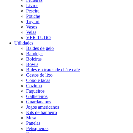
Fruteiras
Livros
Peseira
Potiche
Toy art
Vasos
Velas
VER TUDO
Utilidades
Baldes de gelo
Bandejas
Boleiras
Bowls
Bules e xícaras de chá e café
Cestos de lixo
Copo e taças
Cozinha
Faqueiros
Galheteiros
Guardanapos
Jogos americanos
Kits de banheiro
Mesa
Panelas
Petisqueiras