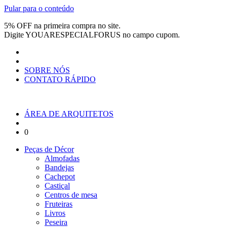
Pular para o conteúdo
5% OFF na primeira compra no site.
Digite
YOUARESPECIALFORUS
no campo cupom.
SOBRE NÓS
CONTATO RÁPIDO
ÁREA DE ARQUITETOS
0
Peças de Décor
Almofadas
Bandejas
Cachepot
Castiçal
Centros de mesa
Fruteiras
Livros
Peseira