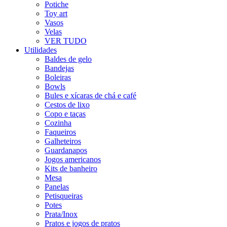
Potiche
Toy art
Vasos
Velas
VER TUDO
Utilidades
Baldes de gelo
Bandejas
Boleiras
Bowls
Bules e xícaras de chá e café
Cestos de lixo
Copo e taças
Cozinha
Faqueiros
Galheteiros
Guardanapos
Jogos americanos
Kits de banheiro
Mesa
Panelas
Petisqueiras
Potes
Prata/Inox
Pratos e jogos de pratos