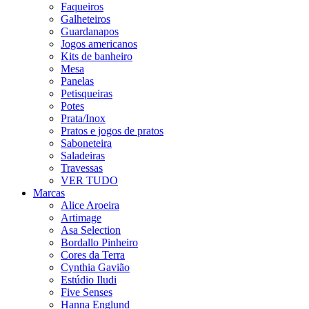
Faqueiros
Galheteiros
Guardanapos
Jogos americanos
Kits de banheiro
Mesa
Panelas
Petisqueiras
Potes
Prata/Inox
Pratos e jogos de pratos
Saboneteira
Saladeiras
Travessas
VER TUDO
Marcas
Alice Aroeira
Artimage
Asa Selection
Bordallo Pinheiro
Cores da Terra
Cynthia Gavião
Estúdio Iludi
Five Senses
Hanna Englund