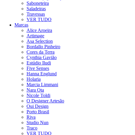
Saboneteira
Saladeiras
Travessas
VER TUDO
Marcas
Alice Aroeira
Artimage
Asa Selection
Bordallo Pinheiro
Cores da Terra
Cynthia Gavião
Estúdio Iludi
Five Senses
Hanna Englund
Holaria
Marcia Limmani
Nara Ota
Nicole Toldi
O Designer Artesão
Oui Design
Porto Brasil
Riva
Studio Nun
Traço
VER TUDO