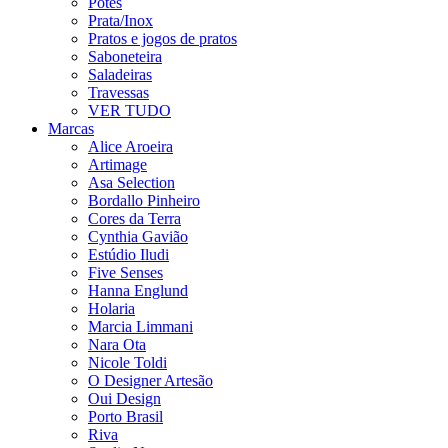
Potes
Prata/Inox
Pratos e jogos de pratos
Saboneteira
Saladeiras
Travessas
VER TUDO
Marcas
Alice Aroeira
Artimage
Asa Selection
Bordallo Pinheiro
Cores da Terra
Cynthia Gavião
Estúdio Iludi
Five Senses
Hanna Englund
Holaria
Marcia Limmani
Nara Ota
Nicole Toldi
O Designer Artesão
Oui Design
Porto Brasil
Riva