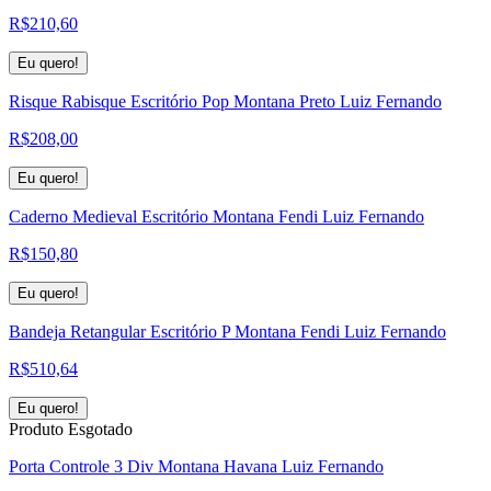
R$
210,60
Eu quero!
Risque Rabisque Escritório Pop Montana Preto Luiz Fernando
R$
208,00
Eu quero!
Caderno Medieval Escritório Montana Fendi Luiz Fernando
R$
150,80
Eu quero!
Bandeja Retangular Escritório P Montana Fendi Luiz Fernando
R$
510,64
Eu quero!
Produto Esgotado
Porta Controle 3 Div Montana Havana Luiz Fernando