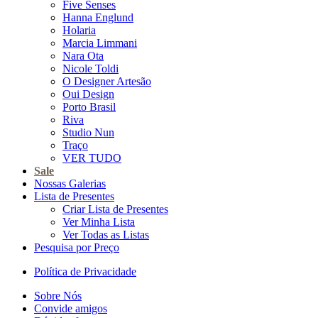
Five Senses
Hanna Englund
Holaria
Marcia Limmani
Nara Ota
Nicole Toldi
O Designer Artesão
Oui Design
Porto Brasil
Riva
Studio Nun
Traço
VER TUDO
Sale
Nossas Galerias
Lista de Presentes
Criar Lista de Presentes
Ver Minha Lista
Ver Todas as Listas
Pesquisa por Preço
Política de Privacidade
Sobre Nós
Convide amigos