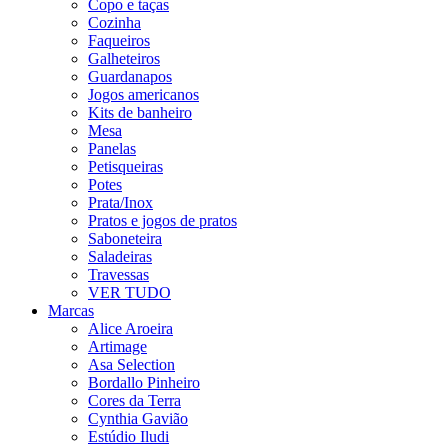
Copo e taças
Cozinha
Faqueiros
Galheteiros
Guardanapos
Jogos americanos
Kits de banheiro
Mesa
Panelas
Petisqueiras
Potes
Prata/Inox
Pratos e jogos de pratos
Saboneteira
Saladeiras
Travessas
VER TUDO
Marcas
Alice Aroeira
Artimage
Asa Selection
Bordallo Pinheiro
Cores da Terra
Cynthia Gavião
Estúdio Iludi