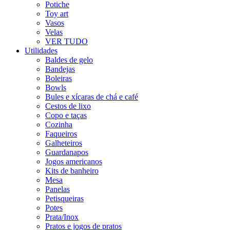
Potiche
Toy art
Vasos
Velas
VER TUDO
Utilidades
Baldes de gelo
Bandejas
Boleiras
Bowls
Bules e xícaras de chá e café
Cestos de lixo
Copo e taças
Cozinha
Faqueiros
Galheteiros
Guardanapos
Jogos americanos
Kits de banheiro
Mesa
Panelas
Petisqueiras
Potes
Prata/Inox
Pratos e jogos de pratos