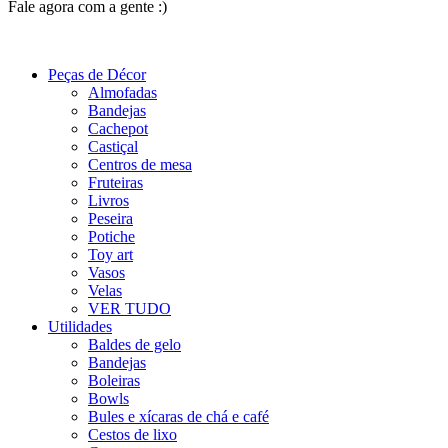
Fale agora com a gente :)
(11) 9 9192-8504
Peças de Décor
Almofadas
Bandejas
Cachepot
Castiçal
Centros de mesa
Fruteiras
Livros
Peseira
Potiche
Toy art
Vasos
Velas
VER TUDO
Utilidades
Baldes de gelo
Bandejas
Boleiras
Bowls
Bules e xícaras de chá e café
Cestos de lixo