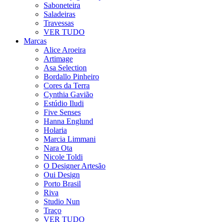
Saboneteira
Saladeiras
Travessas
VER TUDO
Marcas
Alice Aroeira
Artimage
Asa Selection
Bordallo Pinheiro
Cores da Terra
Cynthia Gavião
Estúdio Iludi
Five Senses
Hanna Englund
Holaria
Marcia Limmani
Nara Ota
Nicole Toldi
O Designer Artesão
Oui Design
Porto Brasil
Riva
Studio Nun
Traço
VER TUDO