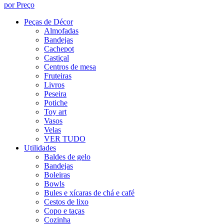
por Preço
Peças de Décor
Almofadas
Bandejas
Cachepot
Castiçal
Centros de mesa
Fruteiras
Livros
Peseira
Potiche
Toy art
Vasos
Velas
VER TUDO
Utilidades
Baldes de gelo
Bandejas
Boleiras
Bowls
Bules e xícaras de chá e café
Cestos de lixo
Copo e taças
Cozinha