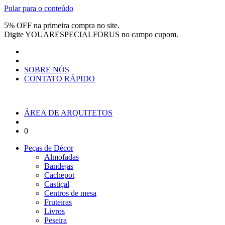
Pular para o conteúdo
5% OFF na primeira compra no site.
Digite
YOUARESPECIALFORUS
no campo cupom.
SOBRE NÓS
CONTATO RÁPIDO
ÁREA DE ARQUITETOS
0
Peças de Décor
Almofadas
Bandejas
Cachepot
Castiçal
Centros de mesa
Fruteiras
Livros
Peseira