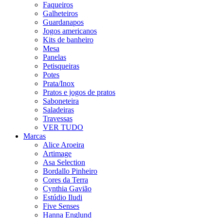
Faqueiros
Galheteiros
Guardanapos
Jogos americanos
Kits de banheiro
Mesa
Panelas
Petisqueiras
Potes
Prata/Inox
Pratos e jogos de pratos
Saboneteira
Saladeiras
Travessas
VER TUDO
Marcas
Alice Aroeira
Artimage
Asa Selection
Bordallo Pinheiro
Cores da Terra
Cynthia Gavião
Estúdio Iludi
Five Senses
Hanna Englund