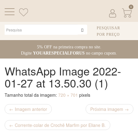
0
PESQUISAR
POR PREÇO
Pular
5% OFF na primeira compra no site.
para
Digite
YOUARESPECIALFORUS
no campo cupom.
o
conteúdo
WhatsApp Image 2022-
01-27 at 13.50.30 (1)
Tamanho total da imagem:
720
×
701
pixels
← Imagem anterior
Próxima imagem →
←
Corrente-colar de Crochê Marfim por Eliane B.