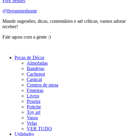
Five Senses
@fivesenseshome
Mande sugestões, dicas, comentários e até críticas, vamos adorar
receber!
Fale agora com a gente :)
(11) 9 9192-8504
Peças de Décor
Almofadas
Bandejas
Cachepot
Castiçal
Centros de mesa
Fruteiras
Livros
Peseira
Potiche
Toy art
Vasos
Velas
VER TUDO
Utilidades