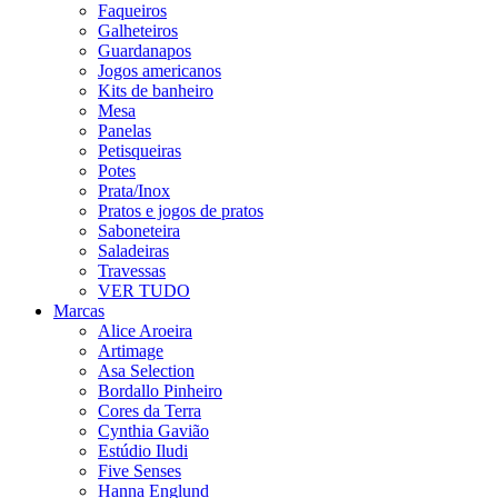
Faqueiros
Galheteiros
Guardanapos
Jogos americanos
Kits de banheiro
Mesa
Panelas
Petisqueiras
Potes
Prata/Inox
Pratos e jogos de pratos
Saboneteira
Saladeiras
Travessas
VER TUDO
Marcas
Alice Aroeira
Artimage
Asa Selection
Bordallo Pinheiro
Cores da Terra
Cynthia Gavião
Estúdio Iludi
Five Senses
Hanna Englund