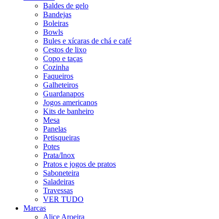
Baldes de gelo
Bandejas
Boleiras
Bowls
Bules e xícaras de chá e café
Cestos de lixo
Copo e taças
Cozinha
Faqueiros
Galheteiros
Guardanapos
Jogos americanos
Kits de banheiro
Mesa
Panelas
Petisqueiras
Potes
Prata/Inox
Pratos e jogos de pratos
Saboneteira
Saladeiras
Travessas
VER TUDO
Marcas
Alice Aroeira