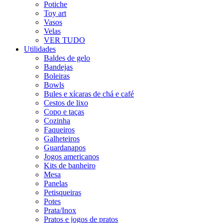
Potiche
Toy art
Vasos
Velas
VER TUDO
Utilidades
Baldes de gelo
Bandejas
Boleiras
Bowls
Bules e xícaras de chá e café
Cestos de lixo
Copo e taças
Cozinha
Faqueiros
Galheteiros
Guardanapos
Jogos americanos
Kits de banheiro
Mesa
Panelas
Petisqueiras
Potes
Prata/Inox
Pratos e jogos de pratos