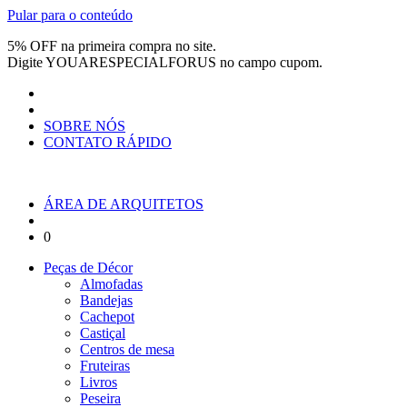
Pular para o conteúdo
5% OFF na primeira compra no site.
Digite
YOUARESPECIALFORUS
no campo cupom.
SOBRE NÓS
CONTATO RÁPIDO
ÁREA DE ARQUITETOS
0
Peças de Décor
Almofadas
Bandejas
Cachepot
Castiçal
Centros de mesa
Fruteiras
Livros
Peseira