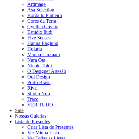
Artimage
Asa Selection
Bordallo Pinheiro
Cores da Terra
Cynthia Gavião
Estúdio Iludi
Five Senses
Hanna Englund
Holaria
Marcia Limmani
Nara Ota
Nicole Toldi
O Designer Artesão
Oui Design
Porto Brasil
Riva
Studio Nun
Traço
VER TUDO
Sale
Nossas Galerias
Lista de Presentes
Criar Lista de Presentes
Ver Minha Lista
Ver Todas as Listas