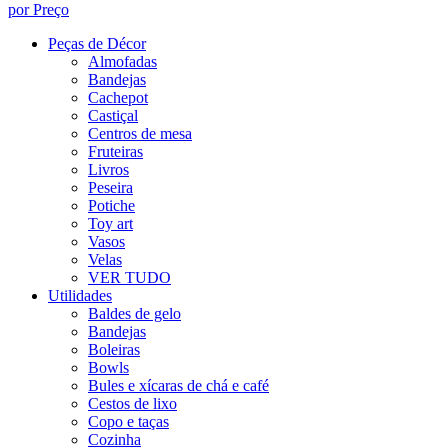
por Preço
Peças de Décor
Almofadas
Bandejas
Cachepot
Castiçal
Centros de mesa
Fruteiras
Livros
Peseira
Potiche
Toy art
Vasos
Velas
VER TUDO
Utilidades
Baldes de gelo
Bandejas
Boleiras
Bowls
Bules e xícaras de chá e café
Cestos de lixo
Copo e taças
Cozinha