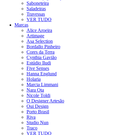
Saboneteira
Saladeiras
Travessas
VER TUDO
Marcas
Alice Aroeira
Artimage
Asa Selection
Bordallo Pinheiro
Cores da Terra
Cynthia Gavião
Estúdio Iludi
Five Senses
Hanna Englund
Holaria
Marcia Limmani
Nara Ota
Nicole Toldi
O Designer Artesão
Oui Design
Porto Brasil
Riva
Studio Nun
Traço
VER TUDO