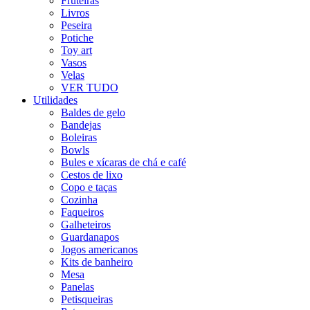
Fruteiras
Livros
Peseira
Potiche
Toy art
Vasos
Velas
VER TUDO
Utilidades
Baldes de gelo
Bandejas
Boleiras
Bowls
Bules e xícaras de chá e café
Cestos de lixo
Copo e taças
Cozinha
Faqueiros
Galheteiros
Guardanapos
Jogos americanos
Kits de banheiro
Mesa
Panelas
Petisqueiras