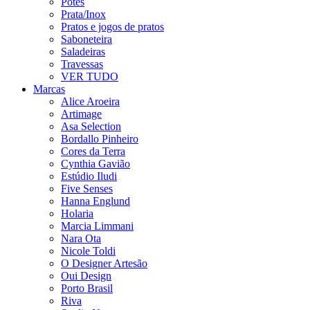
Potes
Prata/Inox
Pratos e jogos de pratos
Saboneteira
Saladeiras
Travessas
VER TUDO
Marcas
Alice Aroeira
Artimage
Asa Selection
Bordallo Pinheiro
Cores da Terra
Cynthia Gavião
Estúdio Iludi
Five Senses
Hanna Englund
Holaria
Marcia Limmani
Nara Ota
Nicole Toldi
O Designer Artesão
Oui Design
Porto Brasil
Riva