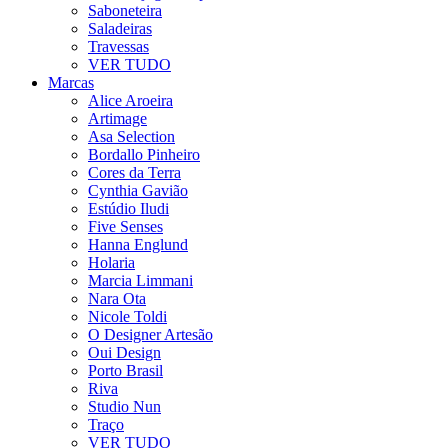
Saboneteira
Saladeiras
Travessas
VER TUDO
Marcas
Alice Aroeira
Artimage
Asa Selection
Bordallo Pinheiro
Cores da Terra
Cynthia Gavião
Estúdio Iludi
Five Senses
Hanna Englund
Holaria
Marcia Limmani
Nara Ota
Nicole Toldi
O Designer Artesão
Oui Design
Porto Brasil
Riva
Studio Nun
Traço
VER TUDO