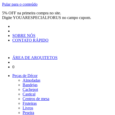
Pular para o conteúdo
5% OFF na primeira compra no site.
Digite
YOUARESPECIALFORUS
no campo cupom.
SOBRE NÓS
CONTATO RÁPIDO
ÁREA DE ARQUITETOS
0
Peças de Décor
Almofadas
Bandejas
Cachepot
Castiçal
Centros de mesa
Fruteiras
Livros
Peseira