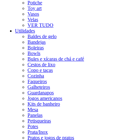
Potiche
Toy art
Vasos
Velas
VER TUDO
Utilidades
Baldes de gelo
Bandejas
Boleiras
Bowls
Bules e xícaras de chá e café
Cestos de lixo
Copo e taças
Cozinha
Faqueiros
Galheteiros
Guardanapos
Jogos americanos
Kits de banheiro
Mesa
Panelas
Petisqueiras
Potes
Prata/Inox
Pratos e jogos de pratos