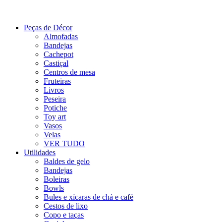
Peças de Décor
Almofadas
Bandejas
Cachepot
Castiçal
Centros de mesa
Fruteiras
Livros
Peseira
Potiche
Toy art
Vasos
Velas
VER TUDO
Utilidades
Baldes de gelo
Bandejas
Boleiras
Bowls
Bules e xícaras de chá e café
Cestos de lixo
Copo e taças