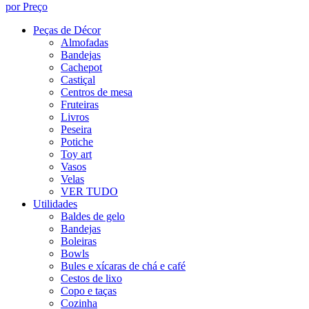
por Preço
Peças de Décor
Almofadas
Bandejas
Cachepot
Castiçal
Centros de mesa
Fruteiras
Livros
Peseira
Potiche
Toy art
Vasos
Velas
VER TUDO
Utilidades
Baldes de gelo
Bandejas
Boleiras
Bowls
Bules e xícaras de chá e café
Cestos de lixo
Copo e taças
Cozinha