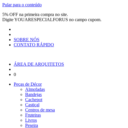
Pular para o conteúdo
5% OFF na primeira compra no site.
Digite
YOUARESPECIALFORUS
no campo cupom.
SOBRE NÓS
CONTATO RÁPIDO
ÁREA DE ARQUITETOS
0
Peças de Décor
Almofadas
Bandejas
Cachepot
Castiçal
Centros de mesa
Fruteiras
Livros
Peseira