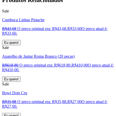
Sale
Cumbuca Linhas Pistache
R$
43,68
O preço original era: R$43,68.
R$
33,60
O preço atual é:
R$33,60.
Eu quero!
Sale
Aparelho de Jantar Roma Branco (20 peças)
R$
618,80
O preço original era: R$618,80.
R$
410,00
O preço atual é:
R$410,00.
Eu quero!
Sale
Bowl Dots Cru
R$
35,88
O preço original era: R$35,88.
R$
27,00
O preço atual é:
R$27,00.
Eu quero!