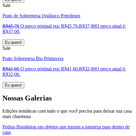
Sale
Prato de Sobremesa Orgânico Petroleum
R$
45,76
O preço original era: R$45,76.
R$
37,00
O preço atual é:
R$37,00.
Eu quero!
Sale
Prato Sobremesa Bio Primavera
R$
41,60
O preço original era: R$41,60.
R$
32,00
O preço atual é:
R$32,00.
Eu quero!
Nossas
Galerias
Edições temáticas com tudo o que você precisa para deixar sua casa
mais charmosa
Pedras Brasileiras em objetos que trazem a natureza para dentro de
casa