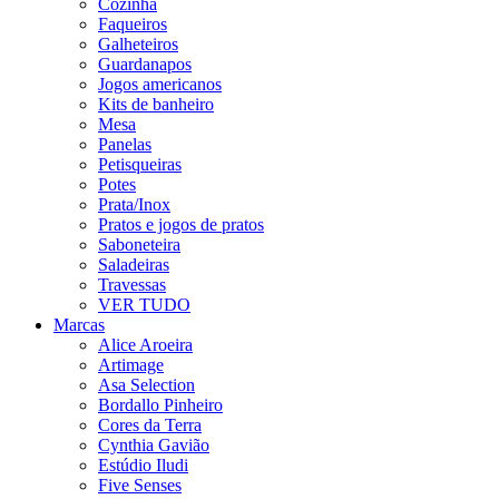
Cozinha
Faqueiros
Galheteiros
Guardanapos
Jogos americanos
Kits de banheiro
Mesa
Panelas
Petisqueiras
Potes
Prata/Inox
Pratos e jogos de pratos
Saboneteira
Saladeiras
Travessas
VER TUDO
Marcas
Alice Aroeira
Artimage
Asa Selection
Bordallo Pinheiro
Cores da Terra
Cynthia Gavião
Estúdio Iludi
Five Senses