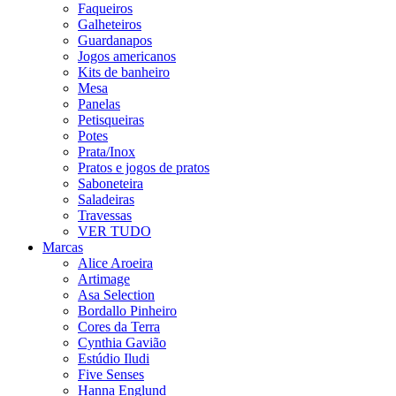
Faqueiros
Galheteiros
Guardanapos
Jogos americanos
Kits de banheiro
Mesa
Panelas
Petisqueiras
Potes
Prata/Inox
Pratos e jogos de pratos
Saboneteira
Saladeiras
Travessas
VER TUDO
Marcas
Alice Aroeira
Artimage
Asa Selection
Bordallo Pinheiro
Cores da Terra
Cynthia Gavião
Estúdio Iludi
Five Senses
Hanna Englund