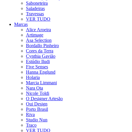
Saboneteira
Saladeiras
Travessas
VER TUDO
Marcas
Alice Aroeira
Artimage
Asa Selection
Bordallo Pinheiro
Cores da Terra
Cynthia Gavião
Estúdio Iludi
Five Senses
Hanna Englund
Holaria
Marcia Limmani
Nara Ota
Nicole Toldi
O Designer Artesão
Oui Design
Porto Brasil
Riva
Studio Nun
Traço
VER TUDO