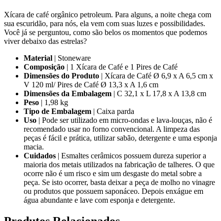
Xícara de café orgânico petroleum. Para alguns, a noite chega com
sua escuridão, para nós, ela vem com suas luzes e possibilidades.
Você já se perguntou, como são belos os momentos que podemos
viver debaixo das estrelas?
Material
| Stoneware
Composição
| 1 Xícara de Café e 1 Pires de Café
Dimensões do Produto
| Xícara de Café Ø 6,9 x A 6,5 cm x
V 120 ml/ Pires de Café Ø 13,3 x A 1,6 cm
Dimensões da Embalagem
| C 32,1 x L 17,8 x A 13,8 cm
Peso
| 1,98 kg
Tipo de Embalagem
| Caixa parda
Uso
| Pode ser utilizado em micro-ondas e lava-louças, não é
recomendado usar no forno convencional. A limpeza das
peças é fácil e prática, utilizar sabão, detergente e uma esponja
macia.
Cuidados
| Esmaltes cerâmicos possuem dureza superior a
maioria dos metais utilizados na fabricação de talheres. O que
ocorre não é um risco e sim um desgaste do metal sobre a
peça. Se isto ocorrer, basta deixar a peça de molho no vinagre
ou produtos que possuem saponáceo. Depois enxágue em
água abundante e lave com esponja e detergente.
Produtos
Relacionados