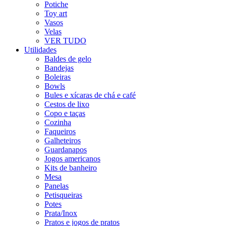
Potiche
Toy art
Vasos
Velas
VER TUDO
Utilidades
Baldes de gelo
Bandejas
Boleiras
Bowls
Bules e xícaras de chá e café
Cestos de lixo
Copo e taças
Cozinha
Faqueiros
Galheteiros
Guardanapos
Jogos americanos
Kits de banheiro
Mesa
Panelas
Petisqueiras
Potes
Prata/Inox
Pratos e jogos de pratos