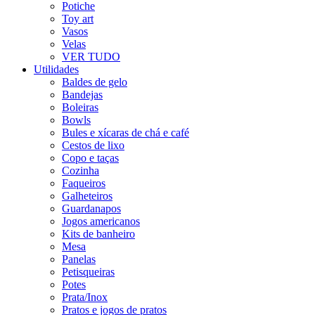
Potiche
Toy art
Vasos
Velas
VER TUDO
Utilidades
Baldes de gelo
Bandejas
Boleiras
Bowls
Bules e xícaras de chá e café
Cestos de lixo
Copo e taças
Cozinha
Faqueiros
Galheteiros
Guardanapos
Jogos americanos
Kits de banheiro
Mesa
Panelas
Petisqueiras
Potes
Prata/Inox
Pratos e jogos de pratos