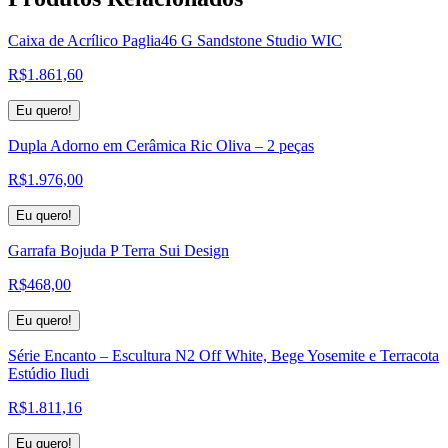
Caixa de Acrílico Paglia46 G Sandstone Studio WIC
R$
1.861,60
Eu quero!
Dupla Adorno em Cerâmica Ric Oliva – 2 peças
R$
1.976,00
Eu quero!
Garrafa Bojuda P Terra Sui Design
R$
468,00
Eu quero!
Série Encanto – Escultura N2 Off White, Bege Yosemite e Terracota
Estúdio Iludi
R$
1.811,16
Eu quero!