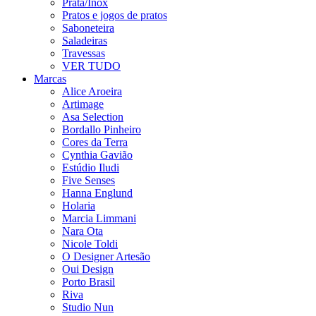
Prata/Inox
Pratos e jogos de pratos
Saboneteira
Saladeiras
Travessas
VER TUDO
Marcas
Alice Aroeira
Artimage
Asa Selection
Bordallo Pinheiro
Cores da Terra
Cynthia Gavião
Estúdio Iludi
Five Senses
Hanna Englund
Holaria
Marcia Limmani
Nara Ota
Nicole Toldi
O Designer Artesão
Oui Design
Porto Brasil
Riva
Studio Nun