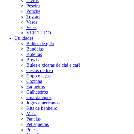
Livros
Peseira
Potiche
Toy art
Vasos
Velas
VER TUDO
Utilidades
Baldes de gelo
Bandejas
Boleiras
Bowls
Bules e xícaras de chá e café
Cestos de lixo
Copo e taças
Cozinha
Faqueiros
Galheteiros
Guardanapos
Jogos americanos
Kits de banheiro
Mesa
Panelas
Petisqueiras
Potes