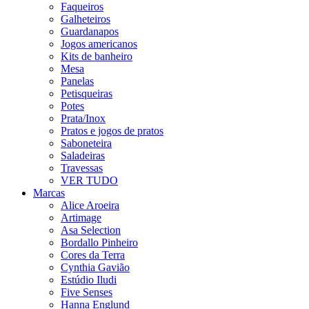
Faqueiros
Galheteiros
Guardanapos
Jogos americanos
Kits de banheiro
Mesa
Panelas
Petisqueiras
Potes
Prata/Inox
Pratos e jogos de pratos
Saboneteira
Saladeiras
Travessas
VER TUDO
Marcas
Alice Aroeira
Artimage
Asa Selection
Bordallo Pinheiro
Cores da Terra
Cynthia Gavião
Estúdio Iludi
Five Senses
Hanna Englund