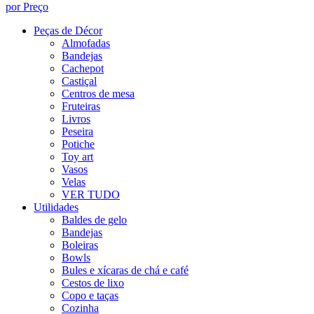
por Preço
Peças de Décor
Almofadas
Bandejas
Cachepot
Castiçal
Centros de mesa
Fruteiras
Livros
Peseira
Potiche
Toy art
Vasos
Velas
VER TUDO
Utilidades
Baldes de gelo
Bandejas
Boleiras
Bowls
Bules e xícaras de chá e café
Cestos de lixo
Copo e taças
Cozinha