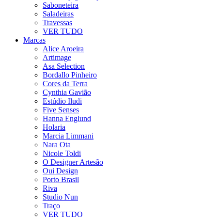
Saboneteira
Saladeiras
Travessas
VER TUDO
Marcas
Alice Aroeira
Artimage
Asa Selection
Bordallo Pinheiro
Cores da Terra
Cynthia Gavião
Estúdio Iludi
Five Senses
Hanna Englund
Holaria
Marcia Limmani
Nara Ota
Nicole Toldi
O Designer Artesão
Oui Design
Porto Brasil
Riva
Studio Nun
Traço
VER TUDO