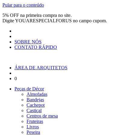
Pular para o conteúdo
5% OFF na primeira compra no site.
Digite
YOUARESPECIALFORUS
no campo cupom.
SOBRE NÓS
CONTATO RÁPIDO
ÁREA DE ARQUITETOS
0
Peças de Décor
Almofadas
Bandejas
Cachepot
Castiçal
Centros de mesa
Fruteiras
Livros
Peseira