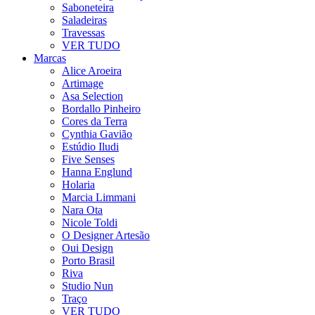
Saboneteira
Saladeiras
Travessas
VER TUDO
Marcas
Alice Aroeira
Artimage
Asa Selection
Bordallo Pinheiro
Cores da Terra
Cynthia Gavião
Estúdio Iludi
Five Senses
Hanna Englund
Holaria
Marcia Limmani
Nara Ota
Nicole Toldi
O Designer Artesão
Oui Design
Porto Brasil
Riva
Studio Nun
Traço
VER TUDO