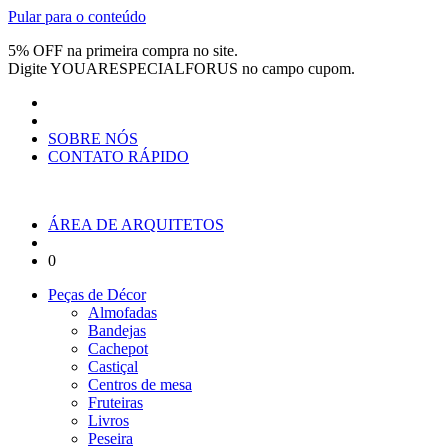
Pular para o conteúdo
5% OFF na primeira compra no site.
Digite
YOUARESPECIALFORUS
no campo cupom.
SOBRE NÓS
CONTATO RÁPIDO
ÁREA DE ARQUITETOS
0
Peças de Décor
Almofadas
Bandejas
Cachepot
Castiçal
Centros de mesa
Fruteiras
Livros
Peseira