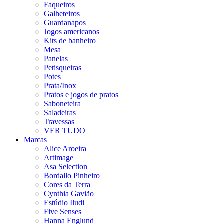
Faqueiros
Galheteiros
Guardanapos
Jogos americanos
Kits de banheiro
Mesa
Panelas
Petisqueiras
Potes
Prata/Inox
Pratos e jogos de pratos
Saboneteira
Saladeiras
Travessas
VER TUDO
Marcas
Alice Aroeira
Artimage
Asa Selection
Bordallo Pinheiro
Cores da Terra
Cynthia Gavião
Estúdio Iludi
Five Senses
Hanna Englund