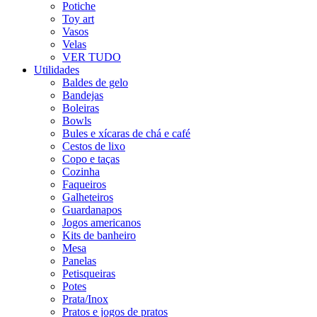
Potiche
Toy art
Vasos
Velas
VER TUDO
Utilidades
Baldes de gelo
Bandejas
Boleiras
Bowls
Bules e xícaras de chá e café
Cestos de lixo
Copo e taças
Cozinha
Faqueiros
Galheteiros
Guardanapos
Jogos americanos
Kits de banheiro
Mesa
Panelas
Petisqueiras
Potes
Prata/Inox
Pratos e jogos de pratos