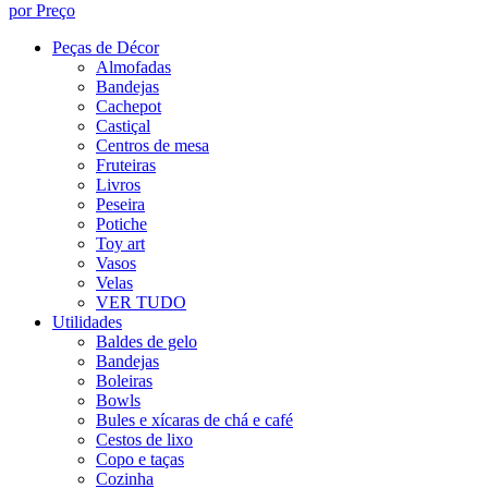
por Preço
Peças de Décor
Almofadas
Bandejas
Cachepot
Castiçal
Centros de mesa
Fruteiras
Livros
Peseira
Potiche
Toy art
Vasos
Velas
VER TUDO
Utilidades
Baldes de gelo
Bandejas
Boleiras
Bowls
Bules e xícaras de chá e café
Cestos de lixo
Copo e taças
Cozinha