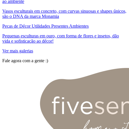
ao ambiente
Vasos esculturais em concreto, com curvas sinuosas e shapes únicos,
são o DNA da marca Monamia
Peças de Décor Utilidades Presentes Ambientes
Pequenas esculturas em ouro, com forma de flores e insetos, dão
vida e sofisticação ao décor!
Ver mais galerias
Fale agora com a gente :)
(11) 9 9192-8504