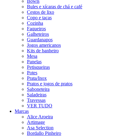
Bowls
Bules e xícaras de chá e café
Cestos de lixo
Copo e taças
Cozinha
Faqueiros
Galheteiros
Guardanapos
Jogos americanos
Kits de banheiro
Mesa
Panelas
Petisqueiras
Potes
Prata/Inox
Pratos e jogos de pratos
Saboneteira
Saladeiras
Travessas
VER TUDO
Marcas
Alice Aroeira
Artimage
Asa Selection
Bordallo Pinheiro