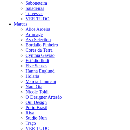
Saboneteira
Saladeiras
Travessas
VER TUDO
Marcas
Alice Aroeira
Artimage
Asa Selection
Bordallo Pinheiro
Cores da Terra
Cynthia Gavião
Estúdio Iludi
Five Senses
Hanna Englund
Holaria
Marcia Limmani
Nara Ota
Nicole Toldi
O Designer Artesão
Oui Design
Porto Brasil
Riva
Studio Nun
Traço
VER TUDO