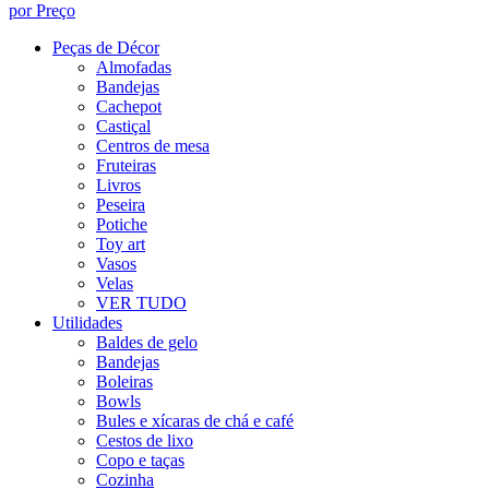
por Preço
Peças de Décor
Almofadas
Bandejas
Cachepot
Castiçal
Centros de mesa
Fruteiras
Livros
Peseira
Potiche
Toy art
Vasos
Velas
VER TUDO
Utilidades
Baldes de gelo
Bandejas
Boleiras
Bowls
Bules e xícaras de chá e café
Cestos de lixo
Copo e taças
Cozinha