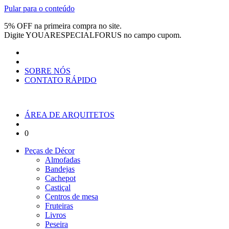
Pular para o conteúdo
5% OFF na primeira compra no site.
Digite
YOUARESPECIALFORUS
no campo cupom.
SOBRE NÓS
CONTATO RÁPIDO
ÁREA DE ARQUITETOS
0
Peças de Décor
Almofadas
Bandejas
Cachepot
Castiçal
Centros de mesa
Fruteiras
Livros
Peseira