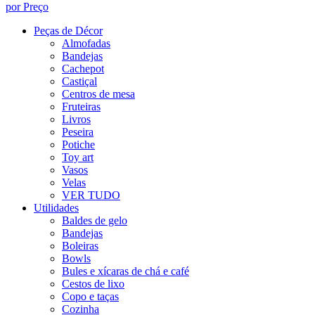
por Preço
Peças de Décor
Almofadas
Bandejas
Cachepot
Castiçal
Centros de mesa
Fruteiras
Livros
Peseira
Potiche
Toy art
Vasos
Velas
VER TUDO
Utilidades
Baldes de gelo
Bandejas
Boleiras
Bowls
Bules e xícaras de chá e café
Cestos de lixo
Copo e taças
Cozinha