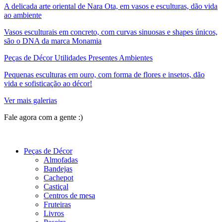
A delicada arte oriental de Nara Ota, em vasos e esculturas, dão vida
ao ambiente
Vasos esculturais em concreto, com curvas sinuosas e shapes únicos,
são o DNA da marca Monamia
Peças de Décor Utilidades Presentes Ambientes
Pequenas esculturas em ouro, com forma de flores e insetos, dão
vida e sofisticação ao décor!
Ver mais galerias
Fale agora com a gente :)
(11) 9 9192-8504
Peças de Décor
Almofadas
Bandejas
Cachepot
Castiçal
Centros de mesa
Fruteiras
Livros