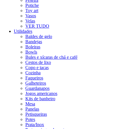
Peseira
Potiche
Toy art
Vasos
Velas
VER TUDO
Utilidades
Baldes de gelo
Bandejas
Boleiras
Bowls
Bules e xícaras de chá e café
Cestos de lixo
Copo e taças
Cozinha
Faqueiros
Galheteiros
Guardanapos
Jogos americanos
Kits de banheiro
Mesa
Panelas
Petisqueiras
Potes
Prata/Inox