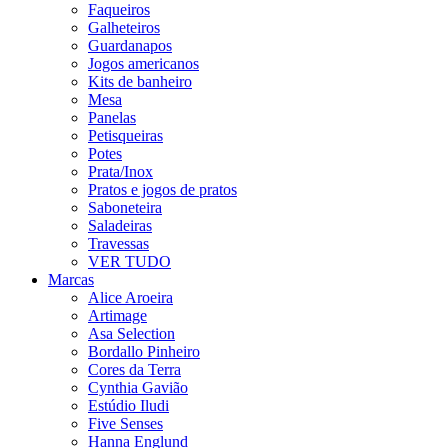
Faqueiros
Galheteiros
Guardanapos
Jogos americanos
Kits de banheiro
Mesa
Panelas
Petisqueiras
Potes
Prata/Inox
Pratos e jogos de pratos
Saboneteira
Saladeiras
Travessas
VER TUDO
Marcas
Alice Aroeira
Artimage
Asa Selection
Bordallo Pinheiro
Cores da Terra
Cynthia Gavião
Estúdio Iludi
Five Senses
Hanna Englund