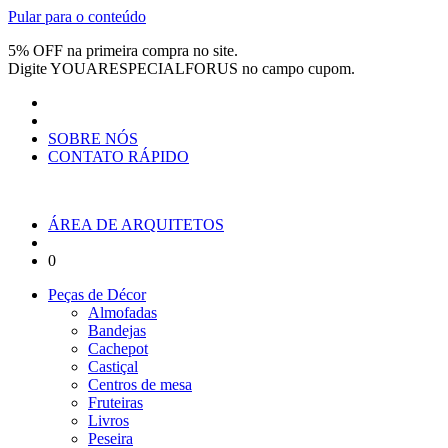
Pular para o conteúdo
5% OFF na primeira compra no site.
Digite
YOUARESPECIALFORUS
no campo cupom.
SOBRE NÓS
CONTATO RÁPIDO
ÁREA DE ARQUITETOS
0
Peças de Décor
Almofadas
Bandejas
Cachepot
Castiçal
Centros de mesa
Fruteiras
Livros
Peseira