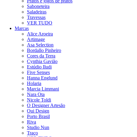
Pratos e jogos de pratos
Saboneteira
Saladeiras
Travessas
VER TUDO
Marcas
Alice Aroeira
Artimage
Asa Selection
Bordallo Pinheiro
Cores da Terra
Cynthia Gavião
Estúdio Iludi
Five Senses
Hanna Englund
Holaria
Marcia Limmani
Nara Ota
Nicole Toldi
O Designer Artesão
Oui Design
Porto Brasil
Riva
Studio Nun
Traço