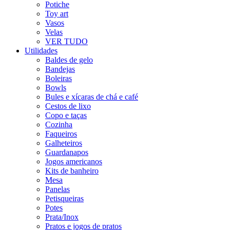
Potiche
Toy art
Vasos
Velas
VER TUDO
Utilidades
Baldes de gelo
Bandejas
Boleiras
Bowls
Bules e xícaras de chá e café
Cestos de lixo
Copo e taças
Cozinha
Faqueiros
Galheteiros
Guardanapos
Jogos americanos
Kits de banheiro
Mesa
Panelas
Petisqueiras
Potes
Prata/Inox
Pratos e jogos de pratos