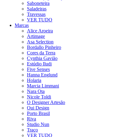
Saboneteira
Saladeiras
Travessas
VER TUDO
Marcas
Alice Aroeira
Artimage
Asa Selection
Bordallo Pinheiro
Cores da Terra
Cynthia Gavião
Estúdio Iludi
Five Senses
Hanna Englund
Holaria
Marcia Limmani
Nara Ota
Nicole Toldi
O Designer Artesão
Oui Design
Porto Brasil
Riva
Studio Nun
Traço
VER TUDO