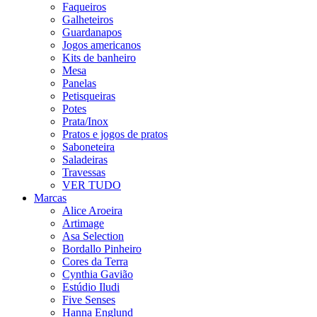
Faqueiros
Galheteiros
Guardanapos
Jogos americanos
Kits de banheiro
Mesa
Panelas
Petisqueiras
Potes
Prata/Inox
Pratos e jogos de pratos
Saboneteira
Saladeiras
Travessas
VER TUDO
Marcas
Alice Aroeira
Artimage
Asa Selection
Bordallo Pinheiro
Cores da Terra
Cynthia Gavião
Estúdio Iludi
Five Senses
Hanna Englund