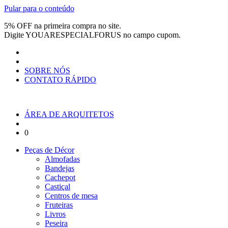
Pular para o conteúdo
5% OFF na primeira compra no site.
Digite
YOUARESPECIALFORUS
no campo cupom.
SOBRE NÓS
CONTATO RÁPIDO
ÁREA DE ARQUITETOS
0
Peças de Décor
Almofadas
Bandejas
Cachepot
Castiçal
Centros de mesa
Fruteiras
Livros
Peseira