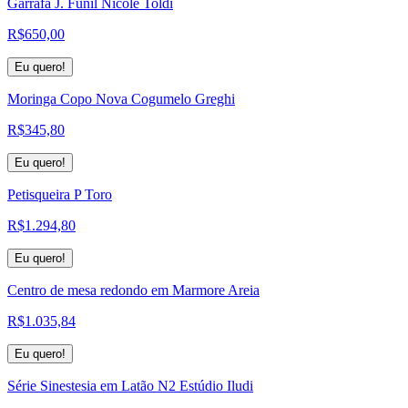
Garrafa J. Funil Nicole Toldi
R$
650,00
Eu quero!
Moringa Copo Nova Cogumelo Greghi
R$
345,80
Eu quero!
Petisqueira P Toro
R$
1.294,80
Eu quero!
Centro de mesa redondo em Marmore Areia
R$
1.035,84
Eu quero!
Série Sinestesia em Latão N2 Estúdio Iludi