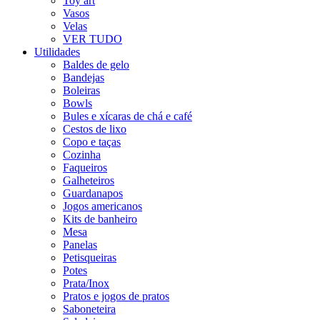
Toy art
Vasos
Velas
VER TUDO
Utilidades
Baldes de gelo
Bandejas
Boleiras
Bowls
Bules e xícaras de chá e café
Cestos de lixo
Copo e taças
Cozinha
Faqueiros
Galheteiros
Guardanapos
Jogos americanos
Kits de banheiro
Mesa
Panelas
Petisqueiras
Potes
Prata/Inox
Pratos e jogos de pratos
Saboneteira