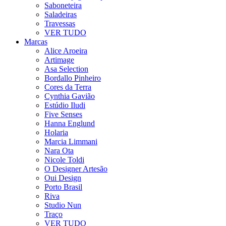
Saboneteira
Saladeiras
Travessas
VER TUDO
Marcas
Alice Aroeira
Artimage
Asa Selection
Bordallo Pinheiro
Cores da Terra
Cynthia Gavião
Estúdio Iludi
Five Senses
Hanna Englund
Holaria
Marcia Limmani
Nara Ota
Nicole Toldi
O Designer Artesão
Oui Design
Porto Brasil
Riva
Studio Nun
Traço
VER TUDO