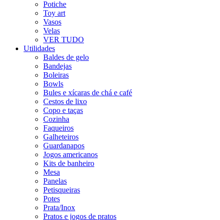
Potiche
Toy art
Vasos
Velas
VER TUDO
Utilidades
Baldes de gelo
Bandejas
Boleiras
Bowls
Bules e xícaras de chá e café
Cestos de lixo
Copo e taças
Cozinha
Faqueiros
Galheteiros
Guardanapos
Jogos americanos
Kits de banheiro
Mesa
Panelas
Petisqueiras
Potes
Prata/Inox
Pratos e jogos de pratos