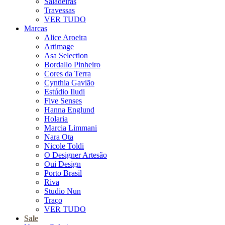
Saladeiras
Travessas
VER TUDO
Marcas
Alice Aroeira
Artimage
Asa Selection
Bordallo Pinheiro
Cores da Terra
Cynthia Gavião
Estúdio Iludi
Five Senses
Hanna Englund
Holaria
Marcia Limmani
Nara Ota
Nicole Toldi
O Designer Artesão
Oui Design
Porto Brasil
Riva
Studio Nun
Traço
VER TUDO
Sale