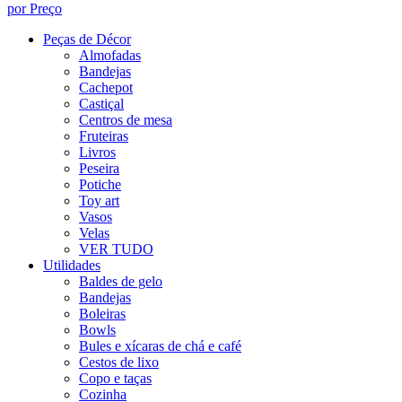
por Preço
Peças de Décor
Almofadas
Bandejas
Cachepot
Castiçal
Centros de mesa
Fruteiras
Livros
Peseira
Potiche
Toy art
Vasos
Velas
VER TUDO
Utilidades
Baldes de gelo
Bandejas
Boleiras
Bowls
Bules e xícaras de chá e café
Cestos de lixo
Copo e taças
Cozinha