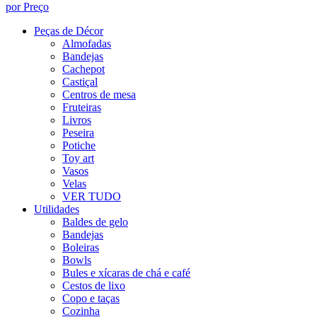
por Preço
Peças de Décor
Almofadas
Bandejas
Cachepot
Castiçal
Centros de mesa
Fruteiras
Livros
Peseira
Potiche
Toy art
Vasos
Velas
VER TUDO
Utilidades
Baldes de gelo
Bandejas
Boleiras
Bowls
Bules e xícaras de chá e café
Cestos de lixo
Copo e taças
Cozinha