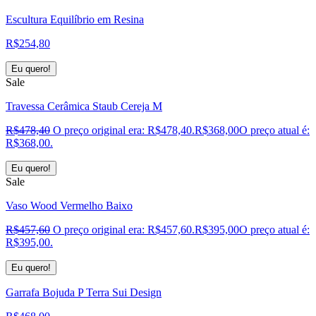
Escultura Equilíbrio em Resina
R$
254,80
Eu quero!
Sale
Travessa Cerâmica Staub Cereja M
R$
478,40
O preço original era: R$478,40.
R$
368,00
O preço atual é:
R$368,00.
Eu quero!
Sale
Vaso Wood Vermelho Baixo
R$
457,60
O preço original era: R$457,60.
R$
395,00
O preço atual é:
R$395,00.
Eu quero!
Garrafa Bojuda P Terra Sui Design