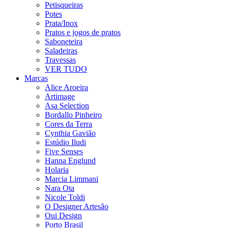
Petisqueiras
Potes
Prata/Inox
Pratos e jogos de pratos
Saboneteira
Saladeiras
Travessas
VER TUDO
Marcas
Alice Aroeira
Artimage
Asa Selection
Bordallo Pinheiro
Cores da Terra
Cynthia Gavião
Estúdio Iludi
Five Senses
Hanna Englund
Holaria
Marcia Limmani
Nara Ota
Nicole Toldi
O Designer Artesão
Oui Design
Porto Brasil