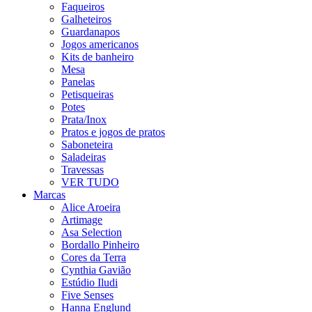
Faqueiros
Galheteiros
Guardanapos
Jogos americanos
Kits de banheiro
Mesa
Panelas
Petisqueiras
Potes
Prata/Inox
Pratos e jogos de pratos
Saboneteira
Saladeiras
Travessas
VER TUDO
Marcas
Alice Aroeira
Artimage
Asa Selection
Bordallo Pinheiro
Cores da Terra
Cynthia Gavião
Estúdio Iludi
Five Senses
Hanna Englund