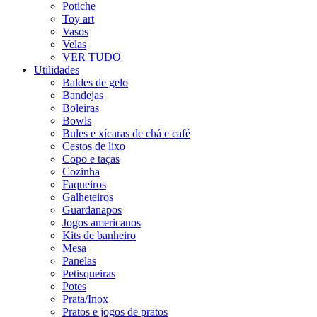
Potiche
Toy art
Vasos
Velas
VER TUDO
Utilidades
Baldes de gelo
Bandejas
Boleiras
Bowls
Bules e xícaras de chá e café
Cestos de lixo
Copo e taças
Cozinha
Faqueiros
Galheteiros
Guardanapos
Jogos americanos
Kits de banheiro
Mesa
Panelas
Petisqueiras
Potes
Prata/Inox
Pratos e jogos de pratos