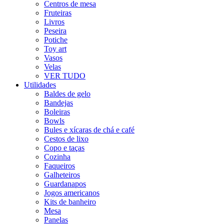
Centros de mesa
Fruteiras
Livros
Peseira
Potiche
Toy art
Vasos
Velas
VER TUDO
Utilidades
Baldes de gelo
Bandejas
Boleiras
Bowls
Bules e xícaras de chá e café
Cestos de lixo
Copo e taças
Cozinha
Faqueiros
Galheteiros
Guardanapos
Jogos americanos
Kits de banheiro
Mesa
Panelas