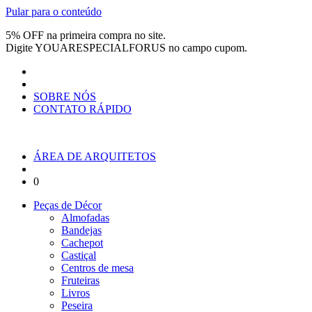
Pular para o conteúdo
5% OFF na primeira compra no site.
Digite
YOUARESPECIALFORUS
no campo cupom.
SOBRE NÓS
CONTATO RÁPIDO
ÁREA DE ARQUITETOS
0
Peças de Décor
Almofadas
Bandejas
Cachepot
Castiçal
Centros de mesa
Fruteiras
Livros
Peseira