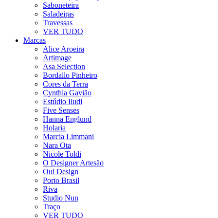
Saboneteira
Saladeiras
Travessas
VER TUDO
Marcas
Alice Aroeira
Artimage
Asa Selection
Bordallo Pinheiro
Cores da Terra
Cynthia Gavião
Estúdio Iludi
Five Senses
Hanna Englund
Holaria
Marcia Limmani
Nara Ota
Nicole Toldi
O Designer Artesão
Oui Design
Porto Brasil
Riva
Studio Nun
Traço
VER TUDO