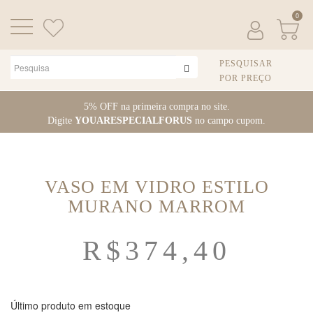
0
PESQUISAR
POR PREÇO
Pular
5% OFF na primeira compra no site.
para
Digite
YOUARESPECIALFORUS
no campo cupom.
o
conteúdo
VASO EM VIDRO ESTILO
MURANO MARROM
R$
374,40
Último produto em estoque