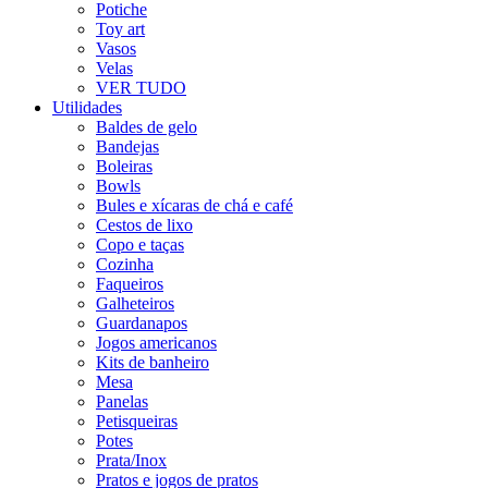
Potiche
Toy art
Vasos
Velas
VER TUDO
Utilidades
Baldes de gelo
Bandejas
Boleiras
Bowls
Bules e xícaras de chá e café
Cestos de lixo
Copo e taças
Cozinha
Faqueiros
Galheteiros
Guardanapos
Jogos americanos
Kits de banheiro
Mesa
Panelas
Petisqueiras
Potes
Prata/Inox
Pratos e jogos de pratos