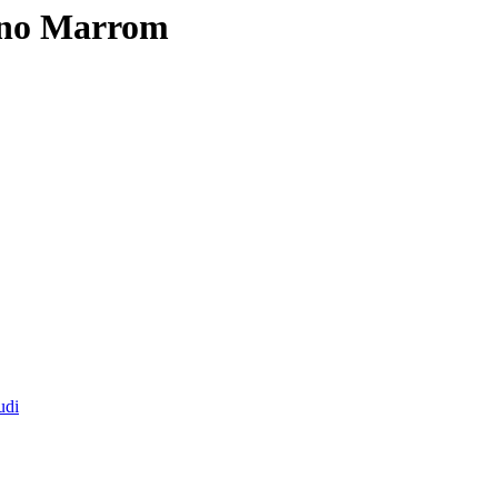
ano Marrom
udi