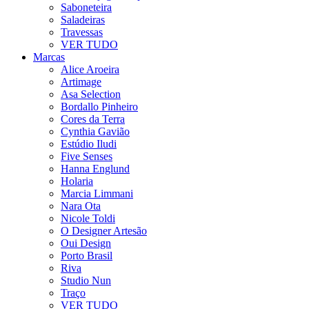
Saboneteira
Saladeiras
Travessas
VER TUDO
Marcas
Alice Aroeira
Artimage
Asa Selection
Bordallo Pinheiro
Cores da Terra
Cynthia Gavião
Estúdio Iludi
Five Senses
Hanna Englund
Holaria
Marcia Limmani
Nara Ota
Nicole Toldi
O Designer Artesão
Oui Design
Porto Brasil
Riva
Studio Nun
Traço
VER TUDO