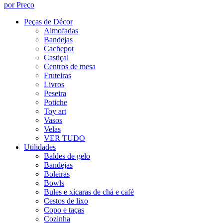
por Preço
Peças de Décor
Almofadas
Bandejas
Cachepot
Castiçal
Centros de mesa
Fruteiras
Livros
Peseira
Potiche
Toy art
Vasos
Velas
VER TUDO
Utilidades
Baldes de gelo
Bandejas
Boleiras
Bowls
Bules e xícaras de chá e café
Cestos de lixo
Copo e taças
Cozinha