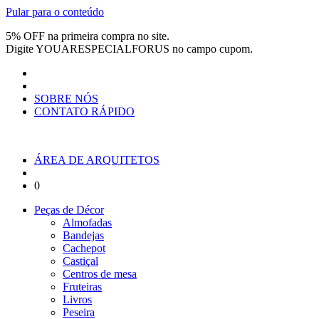
Pular para o conteúdo
5% OFF na primeira compra no site.
Digite
YOUARESPECIALFORUS
no campo cupom.
SOBRE NÓS
CONTATO RÁPIDO
ÁREA DE ARQUITETOS
0
Peças de Décor
Almofadas
Bandejas
Cachepot
Castiçal
Centros de mesa
Fruteiras
Livros
Peseira