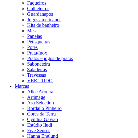
Faqueiros
Galheteiros
Guardanapos
Jogos americanos
Kits de banheiro
Mesa
Panelas
Petisqueiras
Potes
Prata/Inox
Pratos e jogos de pratos
Saboneteira
Saladeiras
Travessas
VER TUDO
Marcas
Alice Aroeira
Artimage
Asa Selection
Bordallo Pinheiro
Cores da Terra
Cynthia Gavião
Estúdio Iludi
Five Senses
Hanna Englund