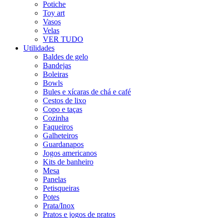
Potiche
Toy art
Vasos
Velas
VER TUDO
Utilidades
Baldes de gelo
Bandejas
Boleiras
Bowls
Bules e xícaras de chá e café
Cestos de lixo
Copo e taças
Cozinha
Faqueiros
Galheteiros
Guardanapos
Jogos americanos
Kits de banheiro
Mesa
Panelas
Petisqueiras
Potes
Prata/Inox
Pratos e jogos de pratos