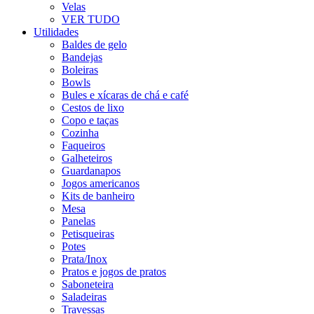
Velas
VER TUDO
Utilidades
Baldes de gelo
Bandejas
Boleiras
Bowls
Bules e xícaras de chá e café
Cestos de lixo
Copo e taças
Cozinha
Faqueiros
Galheteiros
Guardanapos
Jogos americanos
Kits de banheiro
Mesa
Panelas
Petisqueiras
Potes
Prata/Inox
Pratos e jogos de pratos
Saboneteira
Saladeiras
Travessas