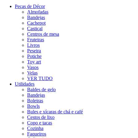
Peças de Décor
Almofadas
Bandejas
Cachepot
Castiçal
Centros de mesa
Fruteiras
Livros
Peseira
Potiche
Toy art
Vasos
Velas
VER TUDO
Utilidades
Baldes de gelo
Bandejas
Boleiras
Bowls
Bules e xícaras de chá e café
Cestos de lixo
Copo e taças
Cozinha
Faqueiros