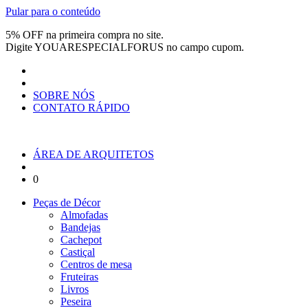
Pular para o conteúdo
5% OFF na primeira compra no site.
Digite
YOUARESPECIALFORUS
no campo cupom.
SOBRE NÓS
CONTATO RÁPIDO
ÁREA DE ARQUITETOS
0
Peças de Décor
Almofadas
Bandejas
Cachepot
Castiçal
Centros de mesa
Fruteiras
Livros
Peseira