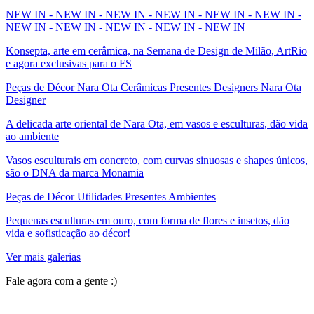
NEW IN - NEW IN - NEW IN - NEW IN - NEW IN - NEW IN -
NEW IN - NEW IN - NEW IN - NEW IN - NEW IN
Konsepta, arte em cerâmica, na Semana de Design de Milão, ArtRio
e agora exclusivas para o FS
Peças de Décor Nara Ota Cerâmicas Presentes Designers Nara Ota
Designer
A delicada arte oriental de Nara Ota, em vasos e esculturas, dão vida
ao ambiente
Vasos esculturais em concreto, com curvas sinuosas e shapes únicos,
são o DNA da marca Monamia
Peças de Décor Utilidades Presentes Ambientes
Pequenas esculturas em ouro, com forma de flores e insetos, dão
vida e sofisticação ao décor!
Ver mais galerias
Fale agora com a gente :)
(11) 9 9192-8504