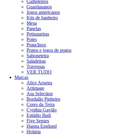
Galheteiros
Guardanapos
Jogos americanos
Kits de banheiro
Mesa
Panelas
Petisqueiras
Potes
Prata/Inox
Pratos e jogos de pratos
Saboneteira
Saladeiras
Travessas
VER TUDO
Marcas
Alice Aroeira
Artimage
Asa Selection
Bordallo Pinheiro
Cores da Terra
Cynthia Gavião
Estúdio Iludi
Five Senses
Hanna Englund
Holaria