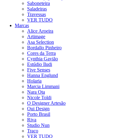
Saboneteira
Saladeiras
Travessas
VER TUDO
Marcas
Alice Aroeira
Artimage
Asa Selection
Bordallo Pinheiro
Cores da Terra
Cynthia Gavião
Estúdio Iludi
Five Senses
Hanna Englund
Holaria
Marcia Limmani
Nara Ota
Nicole Toldi
O Designer Artesão
Oui Design
Porto Brasil
Riva
Studio Nun
Traço
VER TUDO