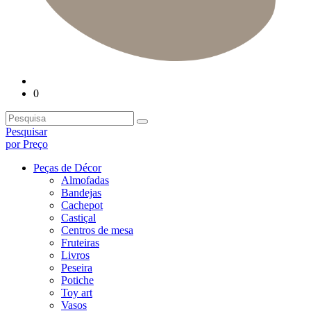
0
Pesquisar
por Preço
Peças de Décor
Almofadas
Bandejas
Cachepot
Castiçal
Centros de mesa
Fruteiras
Livros
Peseira
Potiche
Toy art
Vasos