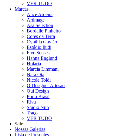
VER TUDO
Marcas
Alice Aroeira
Artimage
Asa Selection
Bordallo Pinheiro
Cores da Terra
Cynthia Gavião
Estúdio Iludi
Five Senses
Hanna Englund
Holaria
Marcia Limmani
Nara Ota
Nicole Toldi
O Designer Artesão
Oui Design
Porto Brasil
Riva
Studio Nun
Traço
VER TUDO
Sale
Nossas Galerias
Lista de Presentes