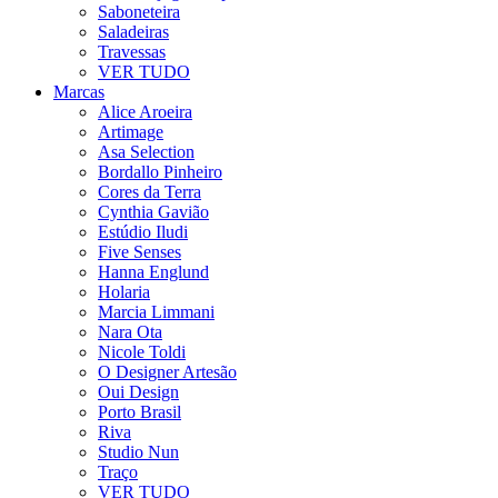
Saboneteira
Saladeiras
Travessas
VER TUDO
Marcas
Alice Aroeira
Artimage
Asa Selection
Bordallo Pinheiro
Cores da Terra
Cynthia Gavião
Estúdio Iludi
Five Senses
Hanna Englund
Holaria
Marcia Limmani
Nara Ota
Nicole Toldi
O Designer Artesão
Oui Design
Porto Brasil
Riva
Studio Nun
Traço
VER TUDO