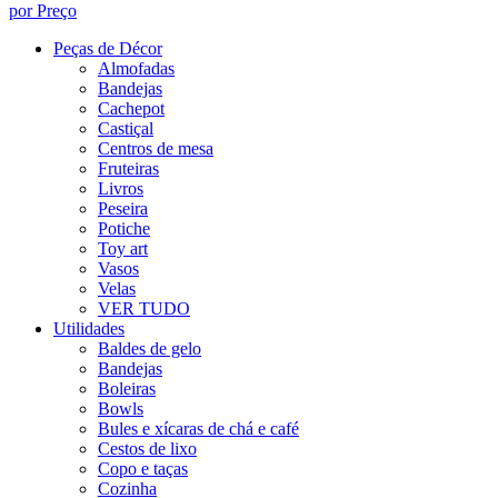
por Preço
Peças de Décor
Almofadas
Bandejas
Cachepot
Castiçal
Centros de mesa
Fruteiras
Livros
Peseira
Potiche
Toy art
Vasos
Velas
VER TUDO
Utilidades
Baldes de gelo
Bandejas
Boleiras
Bowls
Bules e xícaras de chá e café
Cestos de lixo
Copo e taças
Cozinha