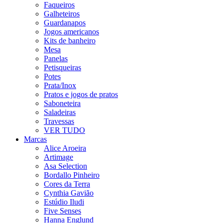
Faqueiros
Galheteiros
Guardanapos
Jogos americanos
Kits de banheiro
Mesa
Panelas
Petisqueiras
Potes
Prata/Inox
Pratos e jogos de pratos
Saboneteira
Saladeiras
Travessas
VER TUDO
Marcas
Alice Aroeira
Artimage
Asa Selection
Bordallo Pinheiro
Cores da Terra
Cynthia Gavião
Estúdio Iludi
Five Senses
Hanna Englund