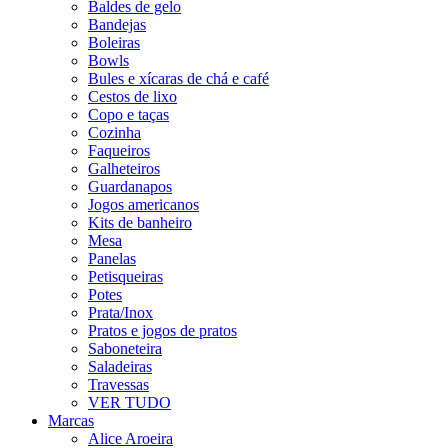
Baldes de gelo
Bandejas
Boleiras
Bowls
Bules e xícaras de chá e café
Cestos de lixo
Copo e taças
Cozinha
Faqueiros
Galheteiros
Guardanapos
Jogos americanos
Kits de banheiro
Mesa
Panelas
Petisqueiras
Potes
Prata/Inox
Pratos e jogos de pratos
Saboneteira
Saladeiras
Travessas
VER TUDO
Marcas
Alice Aroeira