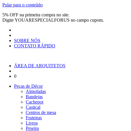
Pular para o conteúdo
5% OFF na primeira compra no site.
Digite
YOUARESPECIALFORUS
no campo cupom.
SOBRE NÓS
CONTATO RÁPIDO
ÁREA DE ARQUITETOS
0
Peças de Décor
Almofadas
Bandejas
Cachepot
Castiçal
Centros de mesa
Fruteiras
Livros
Peseira