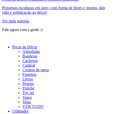
Pequenas esculturas em ouro, com forma de flores e insetos, dão
vida e sofisticação ao décor!
Ver mais galerias
Fale agora com a gente :)
(11) 9 9192-8504
Peças de Décor
Almofadas
Bandejas
Cachepot
Castiçal
Centros de mesa
Fruteiras
Livros
Peseira
Potiche
Toy art
Vasos
Velas
VER TUDO
Utilidades