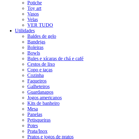
Potiche
Toy art
Vasos
Velas
VER TUDO
Utilidades
Baldes de gelo
Bandejas
Boleiras
Bowls
Bules e xícaras de chá e café
Cestos de lixo
Copo e taças
Cozinha
Faqueiros
Galheteiros
Guardanapos
Jogos americanos
Kits de banheiro
Mesa
Panelas
Petisqueiras
Potes
Prata/Inox
Pratos e jogos de pratos