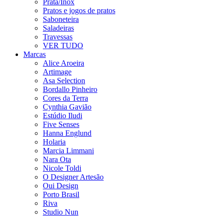
Prata/Inox
Pratos e jogos de pratos
Saboneteira
Saladeiras
Travessas
VER TUDO
Marcas
Alice Aroeira
Artimage
Asa Selection
Bordallo Pinheiro
Cores da Terra
Cynthia Gavião
Estúdio Iludi
Five Senses
Hanna Englund
Holaria
Marcia Limmani
Nara Ota
Nicole Toldi
O Designer Artesão
Oui Design
Porto Brasil
Riva
Studio Nun