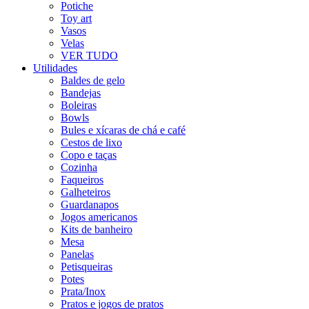
Potiche
Toy art
Vasos
Velas
VER TUDO
Utilidades
Baldes de gelo
Bandejas
Boleiras
Bowls
Bules e xícaras de chá e café
Cestos de lixo
Copo e taças
Cozinha
Faqueiros
Galheteiros
Guardanapos
Jogos americanos
Kits de banheiro
Mesa
Panelas
Petisqueiras
Potes
Prata/Inox
Pratos e jogos de pratos