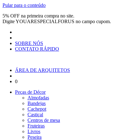
Pular para o conteúdo
5% OFF na primeira compra no site.
Digite
YOUARESPECIALFORUS
no campo cupom.
SOBRE NÓS
CONTATO RÁPIDO
ÁREA DE ARQUITETOS
0
Peças de Décor
Almofadas
Bandejas
Cachepot
Castiçal
Centros de mesa
Fruteiras
Livros
Peseira