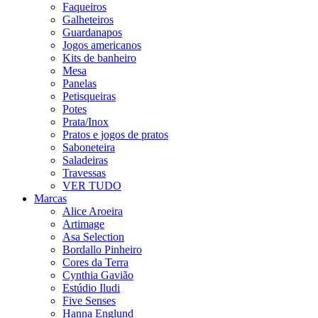
Faqueiros
Galheteiros
Guardanapos
Jogos americanos
Kits de banheiro
Mesa
Panelas
Petisqueiras
Potes
Prata/Inox
Pratos e jogos de pratos
Saboneteira
Saladeiras
Travessas
VER TUDO
Marcas
Alice Aroeira
Artimage
Asa Selection
Bordallo Pinheiro
Cores da Terra
Cynthia Gavião
Estúdio Iludi
Five Senses
Hanna Englund