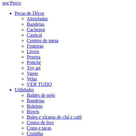
por Preço
Peças de Décor
Almofadas
Bandejas
Cachepot
Castiçal
Centros de mesa
Fruteiras
Livros
Peseira
Potiche
Toy art
Vasos
Velas
VER TUDO
Utilidades
Baldes de gelo
Bandejas
Boleiras
Bowls
Bules e xícaras de chá e café
Cestos de lixo
Copo e taças
Cozinha