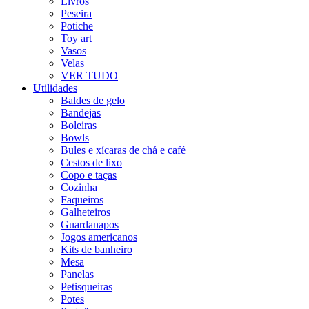
Livros
Peseira
Potiche
Toy art
Vasos
Velas
VER TUDO
Utilidades
Baldes de gelo
Bandejas
Boleiras
Bowls
Bules e xícaras de chá e café
Cestos de lixo
Copo e taças
Cozinha
Faqueiros
Galheteiros
Guardanapos
Jogos americanos
Kits de banheiro
Mesa
Panelas
Petisqueiras
Potes