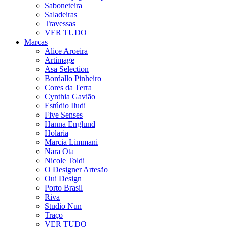
Saboneteira
Saladeiras
Travessas
VER TUDO
Marcas
Alice Aroeira
Artimage
Asa Selection
Bordallo Pinheiro
Cores da Terra
Cynthia Gavião
Estúdio Iludi
Five Senses
Hanna Englund
Holaria
Marcia Limmani
Nara Ota
Nicole Toldi
O Designer Artesão
Oui Design
Porto Brasil
Riva
Studio Nun
Traço
VER TUDO