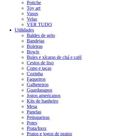
Potiche
Toy art
Vasos
Velas
VER TUDO
Utilidades
Baldes de gelo
Bandejas
Boleiras
Bowls
Bules e xícaras de chá e café
Cestos de lixo
Copo e taças
Cozinha
Faqueiros
Galheteiros
Guardanapos
Jogos americanos
Kits de banheiro
Mesa
Panelas
Petisqueiras
Potes
Prata/Inox
Pratos e jogos de pratos