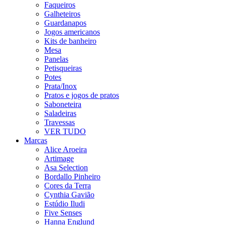
Faqueiros
Galheteiros
Guardanapos
Jogos americanos
Kits de banheiro
Mesa
Panelas
Petisqueiras
Potes
Prata/Inox
Pratos e jogos de pratos
Saboneteira
Saladeiras
Travessas
VER TUDO
Marcas
Alice Aroeira
Artimage
Asa Selection
Bordallo Pinheiro
Cores da Terra
Cynthia Gavião
Estúdio Iludi
Five Senses
Hanna Englund