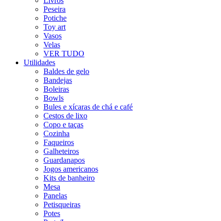
Livros
Peseira
Potiche
Toy art
Vasos
Velas
VER TUDO
Utilidades
Baldes de gelo
Bandejas
Boleiras
Bowls
Bules e xícaras de chá e café
Cestos de lixo
Copo e taças
Cozinha
Faqueiros
Galheteiros
Guardanapos
Jogos americanos
Kits de banheiro
Mesa
Panelas
Petisqueiras
Potes