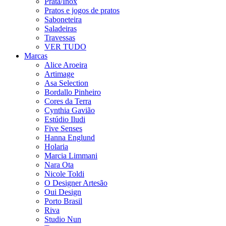
Prata/Inox
Pratos e jogos de pratos
Saboneteira
Saladeiras
Travessas
VER TUDO
Marcas
Alice Aroeira
Artimage
Asa Selection
Bordallo Pinheiro
Cores da Terra
Cynthia Gavião
Estúdio Iludi
Five Senses
Hanna Englund
Holaria
Marcia Limmani
Nara Ota
Nicole Toldi
O Designer Artesão
Oui Design
Porto Brasil
Riva
Studio Nun