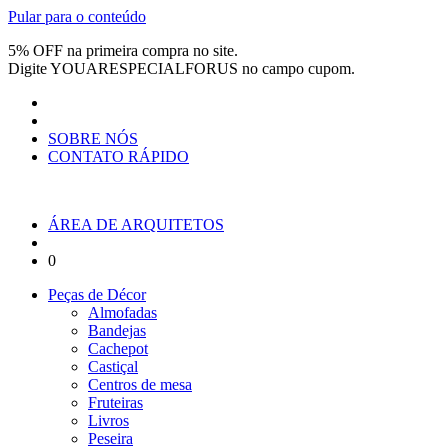
Pular para o conteúdo
5% OFF na primeira compra no site.
Digite
YOUARESPECIALFORUS
no campo cupom.
SOBRE NÓS
CONTATO RÁPIDO
ÁREA DE ARQUITETOS
0
Peças de Décor
Almofadas
Bandejas
Cachepot
Castiçal
Centros de mesa
Fruteiras
Livros
Peseira