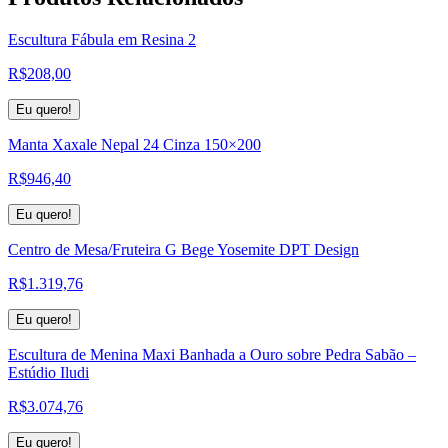
Escultura Fábula em Resina 2
R$
208,00
Eu quero!
Manta Xaxale Nepal 24 Cinza 150×200
R$
946,40
Eu quero!
Centro de Mesa/Fruteira G Bege Yosemite DPT Design
R$
1.319,76
Eu quero!
Escultura de Menina Maxi Banhada a Ouro sobre Pedra Sabão –
Estúdio Iludi
R$
3.074,76
Eu quero!