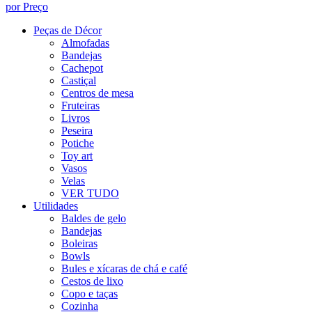
por Preço
Peças de Décor
Almofadas
Bandejas
Cachepot
Castiçal
Centros de mesa
Fruteiras
Livros
Peseira
Potiche
Toy art
Vasos
Velas
VER TUDO
Utilidades
Baldes de gelo
Bandejas
Boleiras
Bowls
Bules e xícaras de chá e café
Cestos de lixo
Copo e taças
Cozinha