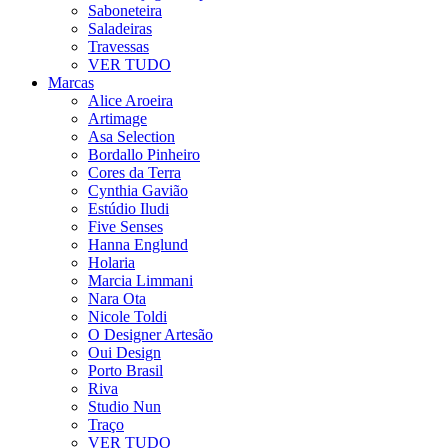
Saboneteira
Saladeiras
Travessas
VER TUDO
Marcas
Alice Aroeira
Artimage
Asa Selection
Bordallo Pinheiro
Cores da Terra
Cynthia Gavião
Estúdio Iludi
Five Senses
Hanna Englund
Holaria
Marcia Limmani
Nara Ota
Nicole Toldi
O Designer Artesão
Oui Design
Porto Brasil
Riva
Studio Nun
Traço
VER TUDO